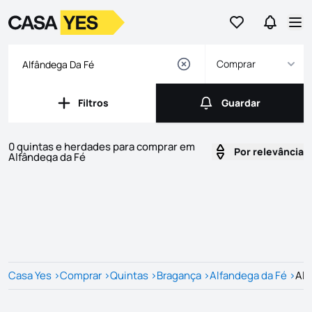
Ir para os favor
Ir para 
Logo
Ir para a homepage
Abr
Comprar
Filtros
Guardar
Filtros
Guardar
0 quintas e herdades para comprar em
Por relevância
Alfândega da Fé
Imóveis
Lista de Imóveis
Casa Yes
>
Comprar
>
Quintas
>
Bragança
>
Alfandega da Fé
>
Alf