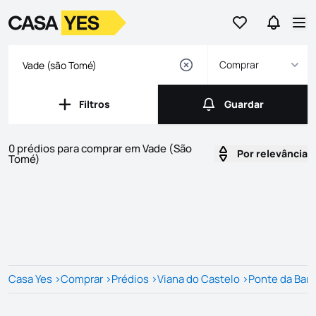
Ir para os favor
Ir para 
Logo
Ir para a homepage
Abr
Comprar
Filtros
Guardar
Filtros
Guardar
0 prédios para comprar em Vade (São
Por relevância
Tomé)
Imóveis
Lista de Imóveis
Casa Yes
>
Comprar
>
Prédios
>
Viana do Castelo
>
Ponte da Barc