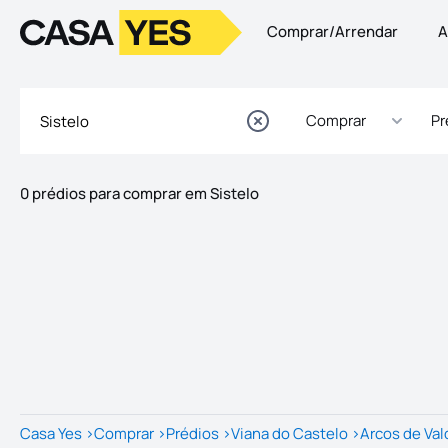
Comprar/Arrendar
A
Logo
Ir para a homepage
Comprar
Pr
0 prédios para comprar em Sistelo
Imóveis
Lista de Imóveis
Casa Yes
>
Comprar
>
Prédios
>
Viana do Castelo
>
Arcos de Va