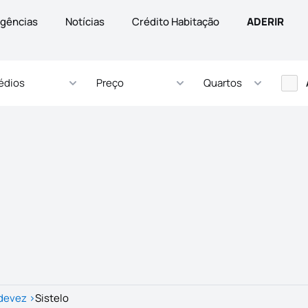
gências
Notícias
Crédito Habitação
ADERIR
édios
Preço
Quartos
ldevez
>
Sistelo