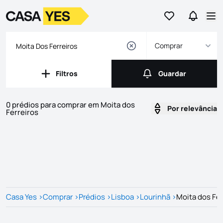
Ir para os favor
Ir para 
Logo
Ir para a homepage
Abr
Comprar
Filtros
Guardar
Filtros
Guardar
0 prédios para comprar em Moita dos
Por relevância
Ferreiros
Imóveis
Lista de Imóveis
Casa Yes
>
Comprar
>
Prédios
>
Lisboa
>
Lourinhã
>
Moita dos Fer