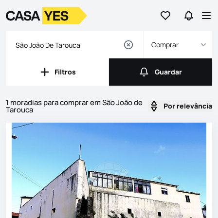
Ir para os favor
Ir para 
Logo
Ir para a homepage
Abr
Comprar
Filtros
Guardar
Filtros
Guardar
1 moradias para comprar em São João de
Por relevância
Tarouca
Imóveis
Lista de Imóveis