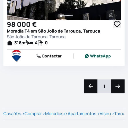
18
Ver toda
98 000 €
Moradia T4 em São João de Tarouca, Tarouca
São João de Tarouca, Tarouca
2
318
m
4
0
Contactar
WhatsApp
1
Navegação para a e
Naveg
Casa Yes
>
Comprar
>
Moradias e Apartamentos
>
Viseu
>
Tarouc