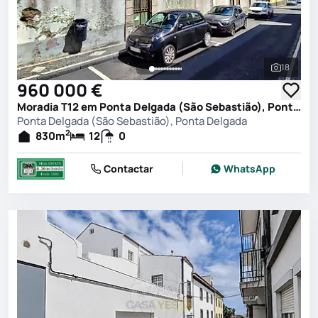
18
Ver toda
960 000 €
Moradia T12 em Ponta Delgada (São Sebastião), Ponta Delgada
Ponta Delgada (São Sebastião), Ponta Delgada
2
830
m
12
0
Contactar
WhatsApp