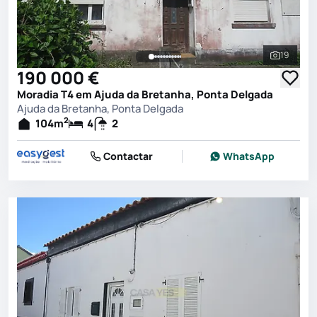
19
Ver toda
190 000 €
Moradia T4 em Ajuda da Bretanha, Ponta Delgada
Ajuda da Bretanha, Ponta Delgada
2
104
m
4
2
Contactar
WhatsApp