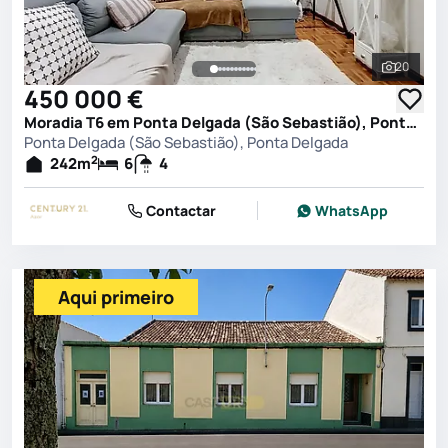
20
Ver toda
450 000 €
Moradia T6 em Ponta Delgada (São Sebastião), Ponta Delgada
Ponta Delgada (São Sebastião), Ponta Delgada
2
242
m
6
4
Contactar
WhatsApp
Aqui primeiro