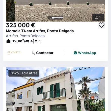
19
Ver toda
325 000 €
Moradia T4 em Arrifes, Ponta Delgada
Arrifes, Ponta Delgada
2
120
m
4
1
Contactar
WhatsApp
Novo - 1 dia atrás