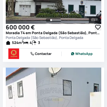
28
Ver toda
600 000 €
Moradia T4 em Ponta Delgada (São Sebastião), Ponta Delgada
Ponta Delgada (São Sebastião), Ponta Delgada
2
524
m
4
3
Contactar
WhatsApp