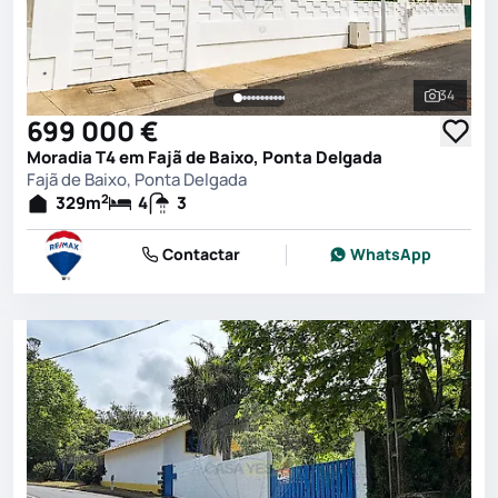
34
Ver toda
699 000 €
Moradia T4 em Fajã de Baixo, Ponta Delgada
Fajã de Baixo, Ponta Delgada
2
329
m
4
3
Contactar
WhatsApp