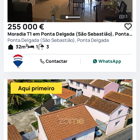
13
Ver toda
255 000 €
Moradia T1 em Ponta Delgada (São Sebastião), Ponta Delgada
Ponta Delgada (São Sebastião), Ponta Delgada
2
32
m
1
3
Contactar
WhatsApp
Aqui primeiro