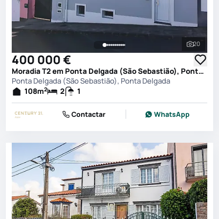
20
Ver toda
400 000 €
Moradia T2 em Ponta Delgada (São Sebastião), Ponta Delgada
Ponta Delgada (São Sebastião), Ponta Delgada
2
108
m
2
1
Contactar
WhatsApp