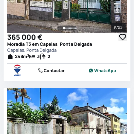
22
Ver toda
365 000 €
Moradia T3 em Capelas, Ponta Delgada
Capelas, Ponta Delgada
2
248
m
3
2
Contactar
WhatsApp