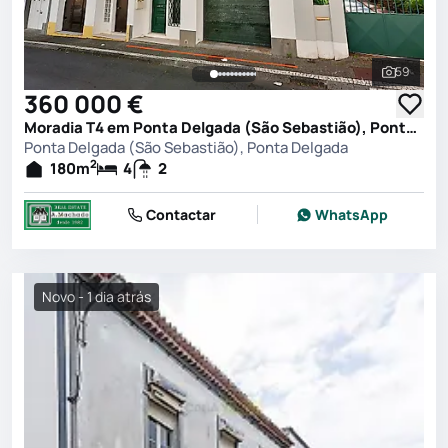
59
Ver toda
360 000 €
Moradia T4 em Ponta Delgada (São Sebastião), Ponta Delgada
Ponta Delgada (São Sebastião), Ponta Delgada
2
180
m
4
2
Contactar
WhatsApp
Novo - 1 dia atrás