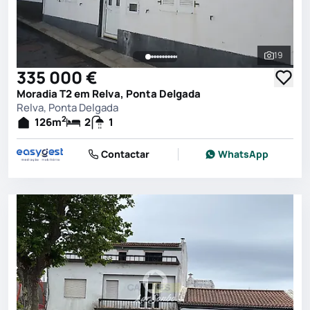
19
Ver toda
335 000 €
Moradia T2 em Relva, Ponta Delgada
Relva, Ponta Delgada
2
126
m
2
1
Contactar
WhatsApp