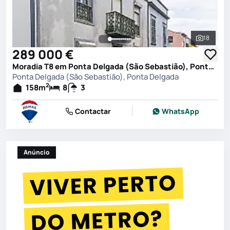
18
Ver toda
289 000 €
Moradia T8 em Ponta Delgada (São Sebastião), Ponta Delgada
Ponta Delgada (São Sebastião), Ponta Delgada
2
158
m
8
3
Contactar
WhatsApp
Anúncio