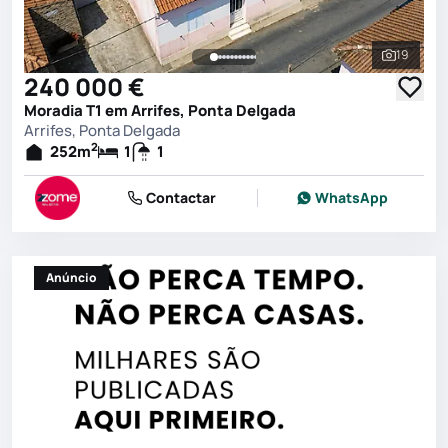
19
Ver toda
240 000 €
Moradia T1 em Arrifes, Ponta Delgada
Arrifes, Ponta Delgada
2
252
m
1
1
Contactar
WhatsApp
Anúncio