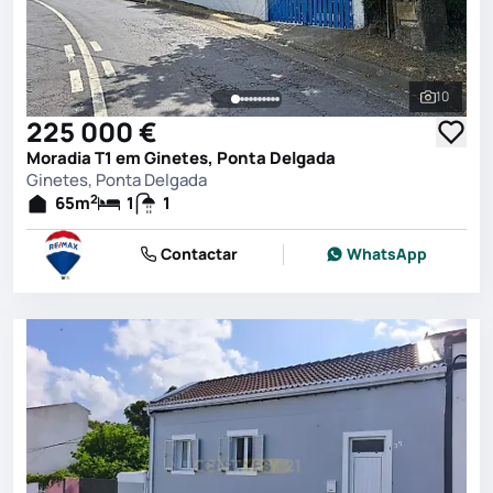
10
Ver toda
225 000 €
Moradia T1 em Ginetes, Ponta Delgada
Ginetes, Ponta Delgada
2
65
m
1
1
Contactar
WhatsApp