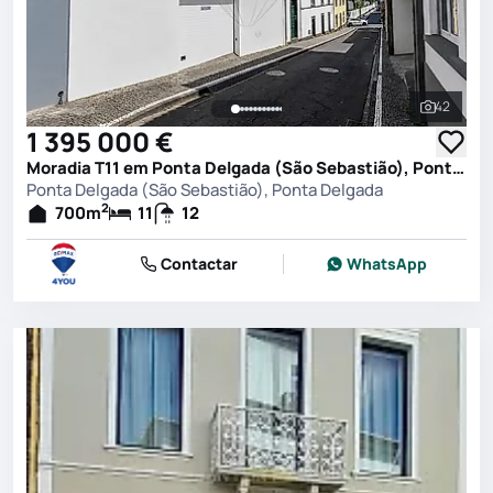
42
Ver toda
1 395 000 €
Moradia T11 em Ponta Delgada (São Sebastião), Ponta Delgada
Ponta Delgada (São Sebastião), Ponta Delgada
2
700
m
11
12
Contactar
WhatsApp