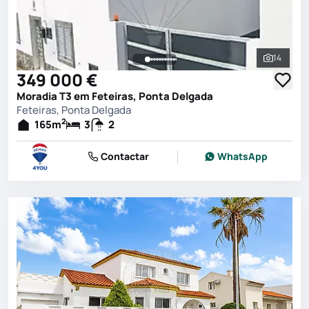
14
Ver toda
349 000 €
Moradia T3 em Feteiras, Ponta Delgada
Feteiras, Ponta Delgada
2
165
m
3
2
Contactar
WhatsApp