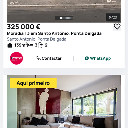
20
Ver toda
325 000 €
Moradia T3 em Santo António, Ponta Delgada
Santo António, Ponta Delgada
2
139
m
3
2
Contactar
WhatsApp
Aqui primeiro