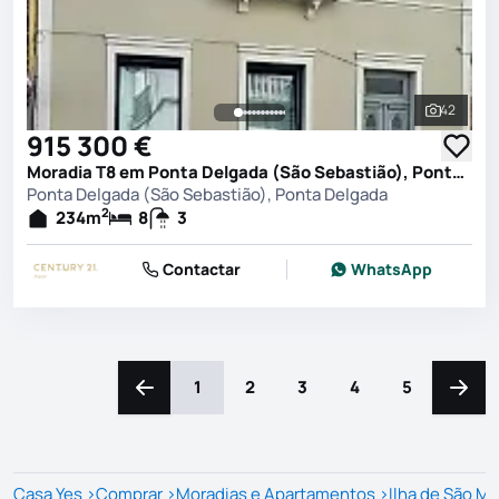
42
Ver toda
915 300 €
Moradia T8 em Ponta Delgada (São Sebastião), Ponta Delgada
Ponta Delgada (São Sebastião), Ponta Delgada
2
234
m
8
3
Contactar
WhatsApp
1
2
3
4
5
Navegação para a esquerda
Naveg
Casa Yes
>
Comprar
>
Moradias e Apartamentos
>
Ilha de São Mi