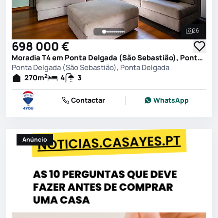
26
Ver toda
698 000 €
Moradia T4 em Ponta Delgada (São Sebastião), Ponta Delgada
Ponta Delgada (São Sebastião), Ponta Delgada
2
270
m
4
3
Contactar
WhatsApp
Anúncio