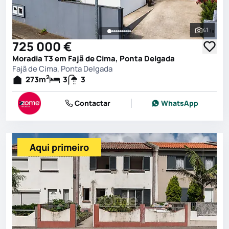
41
Ver toda
725 000 €
Moradia T3 em Fajã de Cima, Ponta Delgada
Fajã de Cima, Ponta Delgada
2
273
m
3
3
Contactar
WhatsApp
Aqui primeiro