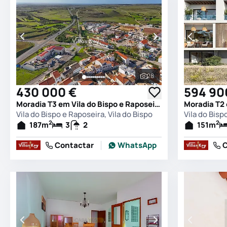
28
Ver todas as fotografia
430 000 €
594 90
Moradia T3 em Vila do Bispo e Raposeira, Vila do Bispo
Vila do Bispo e Raposeira, Vila do Bispo
Vila do Bisp
2
2
187
m
3
2
151
m
Contactar
WhatsApp
C