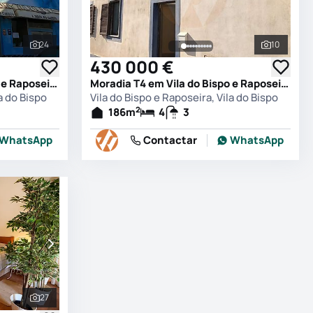
24
10
Ver todas as fotografias
Ver todas
430 000 €
Moradia T4 em Vila do Bispo e Raposeira, Vila do Bispo
Moradia T4 em Vila do Bispo e Raposeira, Vila do Bispo
a do Bispo
Vila do Bispo e Raposeira, Vila do Bispo
2
186
m
4
3
WhatsApp
Contactar
WhatsApp
27
Ver todas as fotografias