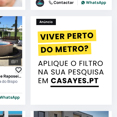
Contactar
WhatsApp
Anúncio
77
Ver todas as fotografias
Moradia T5 em Vila do Bispo e Raposeira, Vila do Bispo
a do Bispo
WhatsApp