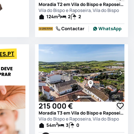
Moradia T2 em Vila do Bispo e Raposeira, Vila do Bispo
Vila do Bispo e Raposeira, Vila do Bispo
2
124
m
2
2
Contactar
WhatsApp
29
Ver todas
215 000 €
Moradia T3 em Vila do Bispo e Raposeira, Vila do Bispo
Vila do Bispo e Raposeira, Vila do Bispo
2
54
m
3
0