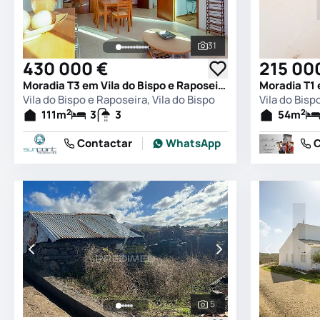
31
Ver todas as fotografia
430 000 €
215 00
Moradia T3 em Vila do Bispo e Raposeira, Vila do Bispo
Vila do Bispo e Raposeira, Vila do Bispo
Vila do Bisp
2
2
111
m
3
3
54
m
Contactar
WhatsApp
C
5
Ver todas as fotografia