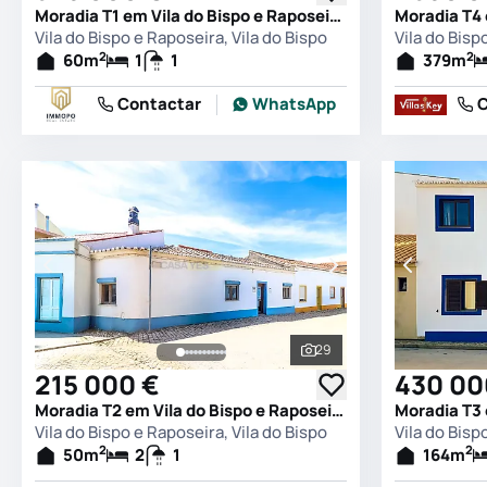
Moradia T1 em Vila do Bispo e Raposeira, Vila do Bispo
Vila do Bispo e Raposeira, Vila do Bispo
Vila do Bisp
2
2
60
m
1
1
379
m
Contactar
WhatsApp
C
29
Ver todas as fotografia
215 000 €
430 00
Moradia T2 em Vila do Bispo e Raposeira, Vila do Bispo
Vila do Bispo e Raposeira, Vila do Bispo
Vila do Bisp
2
2
50
m
2
1
164
m