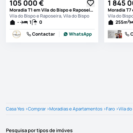
105 000 €
1 845 
Moradia T1 em Vila do Bispo e Raposeira, Vila do Bispo
Vila do Bispo e Raposeira, Vila do Bispo
Vila do Bisp
2
- -
1
0
255
m
Contactar
WhatsApp
C
Casa Yes
>
Comprar
>
Moradias e Apartamentos
>
Faro
>
Vila do
Pesquisa por tipos de imóves