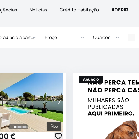
gências
Notícias
Crédito Habitação
ADERIR
radias e Apartamentos
Preço
Quartos
Anúncio
35
s
Ver todas as fotografias
000 €