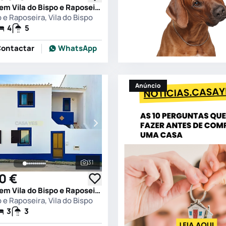
Moradia T4 em Vila do Bispo e Raposeira, Vila do Bispo
o e Raposeira, Vila do Bispo
4
5
ontactar
WhatsApp
Anúncio
31
s
Ver todas as fotografias
0 €
Moradia T3 em Vila do Bispo e Raposeira, Vila do Bispo
o e Raposeira, Vila do Bispo
3
3