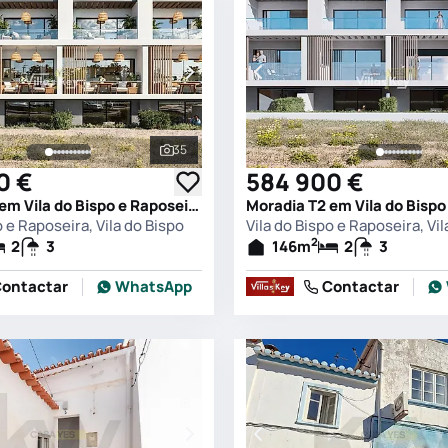
35
s
Ver todas as fotografias
0 €
584 900 €
Moradia T2 em Vila do Bispo e Raposeira, Vila do Bispo
o e Raposeira, Vila do Bispo
Vila do Bispo e Raposeira, Vil
2
2
3
146
m
2
3
ontactar
WhatsApp
Contactar