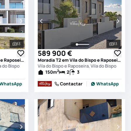
33
33
Ver todas as fotografias
Ver todas
589 900 €
Moradia T2 em Vila do Bispo e Raposeira, Vila do Bispo
Moradia T2 em Vila do Bispo e Raposeira, Vila do Bispo
a do Bispo
Vila do Bispo e Raposeira, Vila do Bispo
2
150
m
2
3
WhatsApp
Contactar
WhatsApp