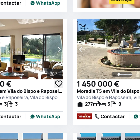
ontactar
WhatsApp
7
s
Ver todas as fotografias
0 €
1 450 000 €
Moradia T3 em Vila do Bispo e Raposeira, Vila do Bispo
o e Raposeira, Vila do Bispo
Vila do Bispo e Raposeira, Vil
2
3
3
277
m
5
9
ontactar
WhatsApp
Contactar