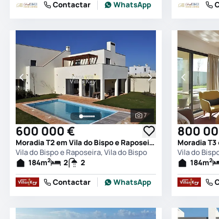
Contactar
WhatsApp
C
7
Ver todas as fotografia
600 000 €
800 00
Moradia T2 em Vila do Bispo e Raposeira, Vila do Bispo
Vila do Bispo e Raposeira, Vila do Bispo
Vila do Bisp
2
2
184
m
2
2
184
m
Contactar
WhatsApp
C