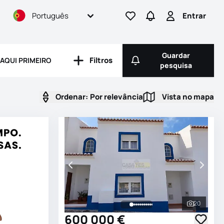
Português
Entrar
Ir para os favoritos
Ir para pesquisas
Entrar
Guardar
Filtros
AQUI PRIMEIRO
Filtros
Guardar pesqui
pesquisa
Ordenar:
Por relevância
Vista no mapa
Vista no ma
20
Ver todas
600 000 €