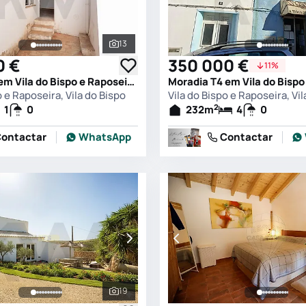
13
s
Ver todas as fotografias
0 €
350 000 €
11%
Moradia T1 em Vila do Bispo e Raposeira, Vila do Bispo
o e Raposeira, Vila do Bispo
Vila do Bispo e Raposeira, Vil
2
1
0
232
m
4
0
ontactar
WhatsApp
Contactar
19
s
Ver todas as fotografias