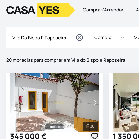
Comprar/Arrendar
A
Logo
Ir para a homepage
Comprar
Mo
20 moradias para comprar em Vila do Bispo e Raposeira
Imóveis
Lista de Imóveis
36
Ver todas as fotografia
345 000 €
1 350 