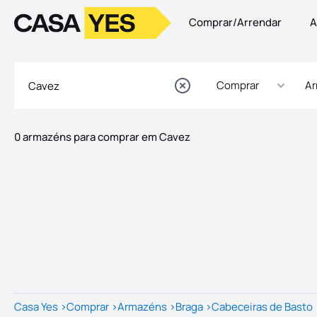
Comprar/Arrendar
A
Logo
Ir para a homepage
Comprar
A
0 armazéns para comprar em Cavez
Imóveis
Lista de Imóveis
Casa Yes
>
Comprar
>
Armazéns
>
Braga
>
Cabeceiras de Basto