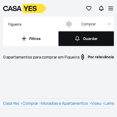
Ir para os favor
Ir para 
Logo
Ir para a homepage
Abr
Comprar
Filtros
Guardar
Filtros
Guardar
0 apartamentos para comprar em Figueira
Por relevância
Imóveis
Lista de Imóveis
Casa Yes
>
Comprar
>
Moradias e Apartamentos
>
Viseu
>
Lameg