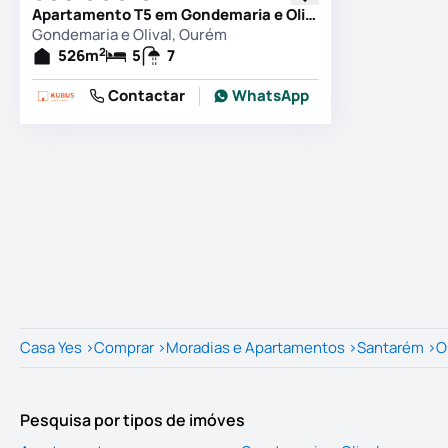
Apartamento T5 em Gondemaria e Olival, Ourém
Gondemaria e Olival, Ourém
2
526
m
5
7
Contactar
WhatsApp
Casa Yes
>
Comprar
>
Moradias e Apartamentos
>
Santarém
>
O
Pesquisa por tipos de imóves