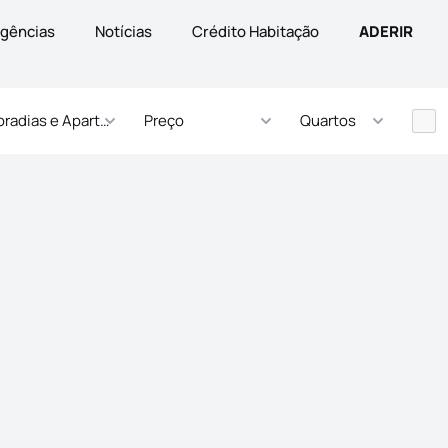
gências
Notícias
Crédito Habitação
ADERIR
radias e Apartamentos
Preço
Quartos
s