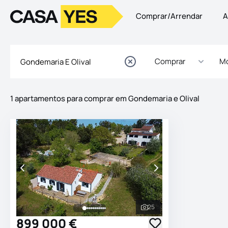
Comprar/Arrendar
A
Logo
Ir para a homepage
Comprar
Mo
1 apartamentos para comprar em Gondemaria e Olival
Imóveis
Lista de Imóveis
25
Ver todas as fotografia
899 000 €