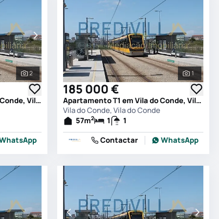
2
1
Ver todas as fotografias
Ver todas
185 000 €
Apartamento T0 em Vila do Conde, Vila do Conde
Apartamento T1 em Vila do Conde, Vila do Conde
Vila do Conde, Vila do Conde
2
57
m
1
1
WhatsApp
Contactar
WhatsApp