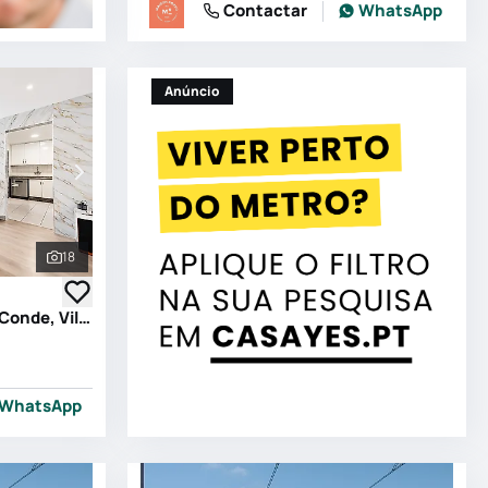
Contactar
WhatsApp
Anúncio
18
Ver todas as fotografias
Apartamento T2 em Vila do Conde, Vila do Conde
WhatsApp