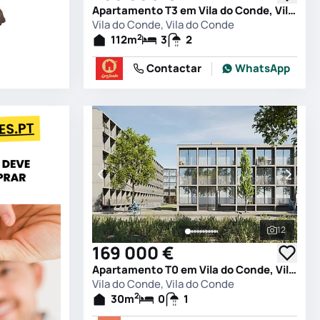
Apartamento T3 em Vila do Conde, Vila do Conde
Vila do Conde, Vila do Conde
2
112
m
3
2
Contactar
WhatsApp
12
Ver todas
169 000 €
Apartamento T0 em Vila do Conde, Vila do Conde
Vila do Conde, Vila do Conde
2
30
m
0
1