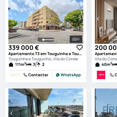
26
Ver todas as fotografia
339 000 €
200 00
Apartamento T3 em Touguinha e Touguinhó, Vila do Conde
Touguinha e Touguinhó, Vila do Conde
Vila do Con
2
2
111
m
3
2
40
m
Contactar
WhatsApp
C