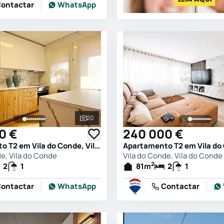
ontactar
WhatsApp
20
s
Ver todas as fotografias
0 €
240 000 €
Apartamento T2 em Vila do Conde, Vila do Conde
de, Vila do Conde
Vila do Conde, Vila do Conde
2
2
1
81
m
2
1
ontactar
WhatsApp
Contactar