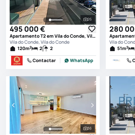
26
Ver todas as fotografia
495 000 €
280 00
Apartamento T2 em Vila do Conde, Vila do Conde
Vila do Conde, Vila do Conde
Vila do Con
2
2
120
m
2
2
51
m
Contactar
WhatsApp
C
36
Ver todas as fotografia