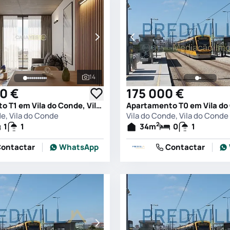
14
s
Ver todas as fotografias
0 €
175 000 €
Apartamento T1 em Vila do Conde, Vila do Conde
de, Vila do Conde
Vila do Conde, Vila do Conde
2
1
1
34
m
0
1
ontactar
WhatsApp
Contactar