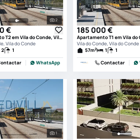
2
s
Ver todas as fotografias
0 €
185 000 €
Apartamento T2 em Vila do Conde, Vila do Conde
de, Vila do Conde
Vila do Conde, Vila do Conde
2
2
1
57
m
1
1
ontactar
WhatsApp
Contactar
1
s
Ver todas as fotografias