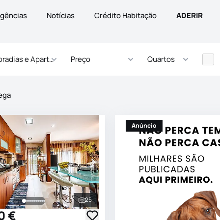
gências
Notícias
Crédito Habitação
ADERIR
radias e Apartamentos
Preço
Quartos
ega
Anúncio
25
s
Ver todas as fotografias
0 €