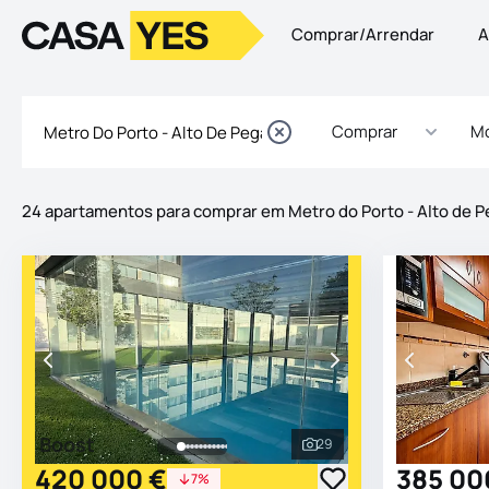
Comprar/Arrendar
A
Logo
Ir para a homepage
Comprar
Mo
24 apartamentos para comprar em Metro do Porto - Alto de P
Imóveis
Lista de Imóveis
Boost
29
Ver todas as fotografia
420 000 €
385 00
7%