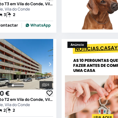
Apartamento T3 em Vila do Conde, Vila do Conde
de, Vila do Conde
3
2
ontactar
WhatsApp
Anúncio
28
s
Ver todas as fotografias
0 €
Apartamento T2 em Vila do Conde, Vila do Conde
de, Vila do Conde
2
2