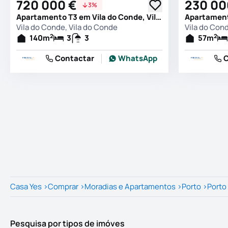
720 000 €
230 00
3%
Apartamento T3 em Vila do Conde, Vila do Conde
Vila do Conde, Vila do Conde
Vila do Con
2
2
140
m
3
3
57
m
Contactar
WhatsApp
C
Casa Yes
>
Comprar
>
Moradias e Apartamentos
>
Porto
>
Porto
Pesquisa por tipos de imóves