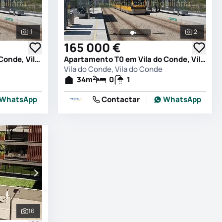
1
2
Ver todas as fotografias
Ver todas
165 000 €
Apartamento T1 em Vila do Conde, Vila do Conde
Apartamento T0 em Vila do Conde, Vila do Conde
Vila do Conde, Vila do Conde
2
34
m
0
1
WhatsApp
Contactar
WhatsApp
16
Ver todas as fotografias