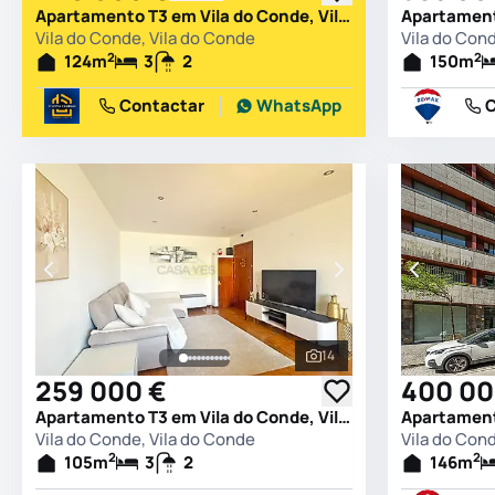
Apartamento T3 em Vila do Conde, Vila do Conde
Vila do Conde, Vila do Conde
Vila do Con
2
2
124
m
3
2
150
m
Contactar
WhatsApp
C
14
Ver todas as fotografia
259 000 €
400 00
Apartamento T3 em Vila do Conde, Vila do Conde
Vila do Conde, Vila do Conde
Vila do Con
2
2
105
m
3
2
146
m