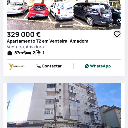
20
Ver toda
329 000 €
Apartamento T2 em Venteira, Amadora
Venteira, Amadora
2
87
m
2
1
Contactar
WhatsApp