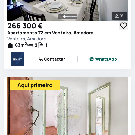
28
Ver toda
266 300 €
Apartamento T2 em Venteira, Amadora
Venteira, Amadora
2
63
m
2
1
Contactar
WhatsApp
Aqui primeiro