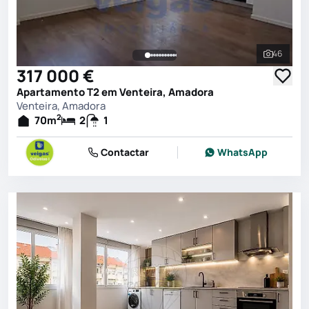
46
Ver toda
317 000 €
Apartamento T2 em Venteira, Amadora
Venteira, Amadora
2
70
m
2
1
Contactar
WhatsApp