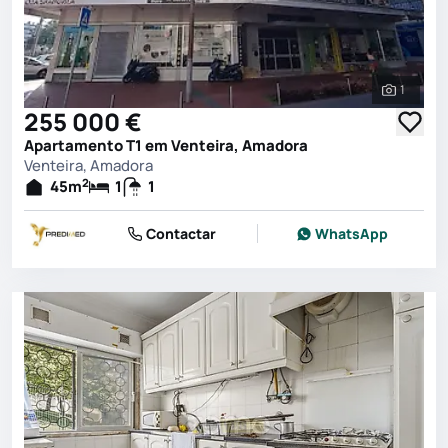
1
Ver toda
255 000 €
Apartamento T1 em Venteira, Amadora
Venteira, Amadora
2
45
m
1
1
Contactar
WhatsApp