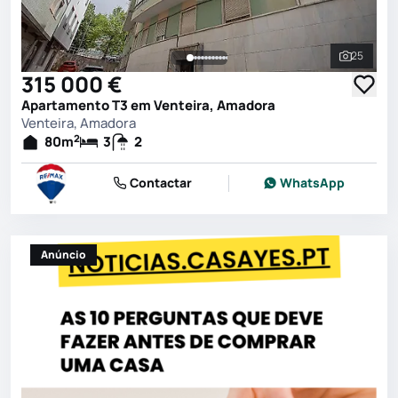
25
Ver toda
315 000 €
Apartamento T3 em Venteira, Amadora
Venteira, Amadora
2
80
m
3
2
Contactar
WhatsApp
Anúncio