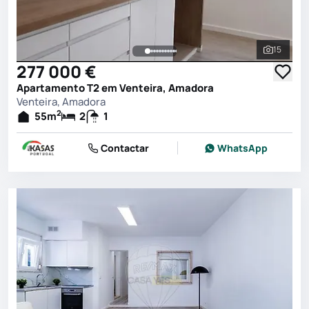
15
Ver toda
277 000 €
Apartamento T2 em Venteira, Amadora
Venteira, Amadora
2
55
m
2
1
Contactar
WhatsApp