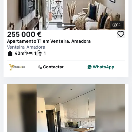
24
Ver toda
255 000 €
Apartamento T1 em Venteira, Amadora
Venteira, Amadora
2
40
m
1
1
Contactar
WhatsApp