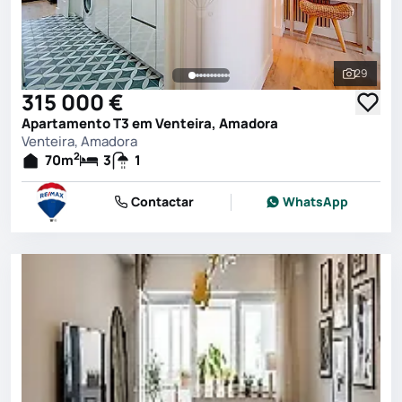
29
Ver toda
315 000 €
Apartamento T3 em Venteira, Amadora
Venteira, Amadora
2
70
m
3
1
Contactar
WhatsApp