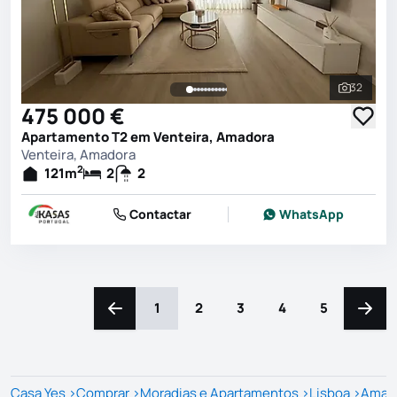
32
Ver toda
475 000 €
Apartamento T2 em Venteira, Amadora
Venteira, Amadora
2
121
m
2
2
Contactar
WhatsApp
1
2
3
4
5
Navegação para a esquerda
Naveg
Casa Yes
>
Comprar
>
Moradias e Apartamentos
>
Lisboa
>
Amad