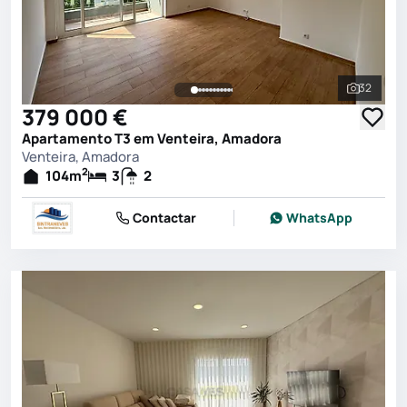
32
Ver toda
379 000 €
Apartamento T3 em Venteira, Amadora
Venteira, Amadora
2
104
m
3
2
Contactar
WhatsApp