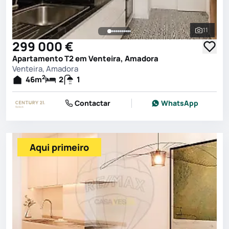
11
Ver toda
299 000 €
Apartamento T2 em Venteira, Amadora
Venteira, Amadora
2
46
m
2
1
Contactar
WhatsApp
Aqui primeiro