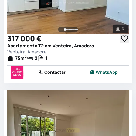
16
Ver toda
317 000 €
Apartamento T2 em Venteira, Amadora
Venteira, Amadora
2
75
m
2
1
Contactar
WhatsApp