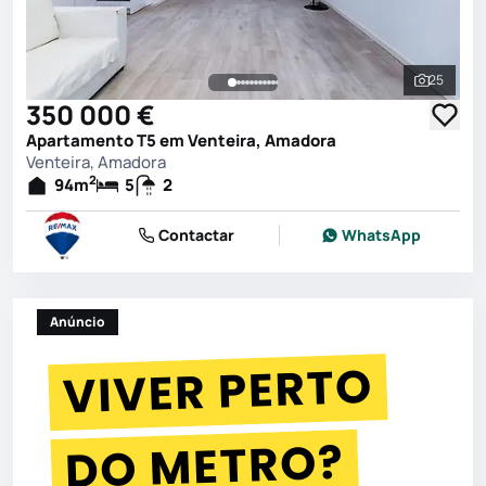
25
Ver toda
350 000 €
Apartamento T5 em Venteira, Amadora
Venteira, Amadora
2
94
m
5
2
Contactar
WhatsApp
Anúncio