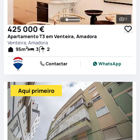
11
Ver toda
425 000 €
Apartamento T3 em Venteira, Amadora
Venteira, Amadora
2
95
m
3
2
Contactar
WhatsApp
Aqui primeiro