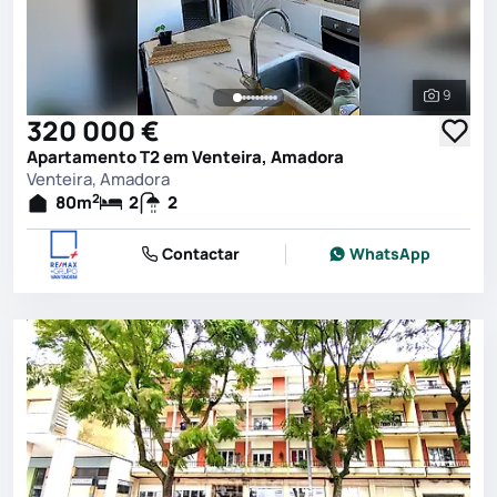
9
Ver toda
320 000 €
Apartamento T2 em Venteira, Amadora
Venteira, Amadora
2
80
m
2
2
Contactar
WhatsApp