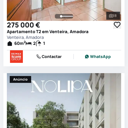
18
Ver toda
275 000 €
Apartamento T2 em Venteira, Amadora
Venteira, Amadora
2
60
m
2
1
Contactar
WhatsApp
Anúncio