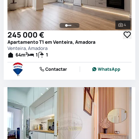
4
Ver toda
245 000 €
Apartamento T1 em Venteira, Amadora
Venteira, Amadora
2
64
m
1
1
Contactar
WhatsApp