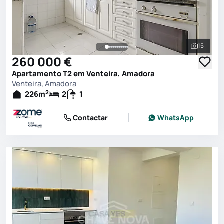
15
Ver toda
260 000 €
Apartamento T2 em Venteira, Amadora
Venteira, Amadora
2
226
m
2
1
Contactar
WhatsApp