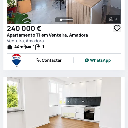
19
Ver toda
240 000 €
Apartamento T1 em Venteira, Amadora
Venteira, Amadora
2
44
m
1
1
Contactar
WhatsApp