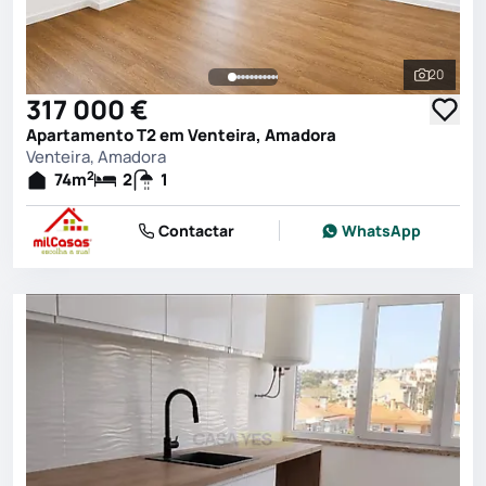
20
Ver toda
317 000 €
Apartamento T2 em Venteira, Amadora
Venteira, Amadora
2
74
m
2
1
Contactar
WhatsApp