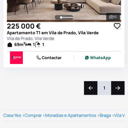
15
Ver toda
225 000 €
Apartamento T1 em Vila de Prado, Vila Verde
Vila de Prado, Vila Verde
2
69
m
1
1
Contactar
WhatsApp
1
Navegação para a e
Naveg
Casa Yes
>
Comprar
>
Moradias e Apartamentos
>
Braga
>
Vila Ve