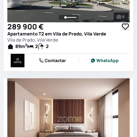
9
Ver toda
289 900 €
Apartamento T2 em Vila de Prado, Vila Verde
Vila de Prado, Vila Verde
2
89
m
2
2
Contactar
WhatsApp