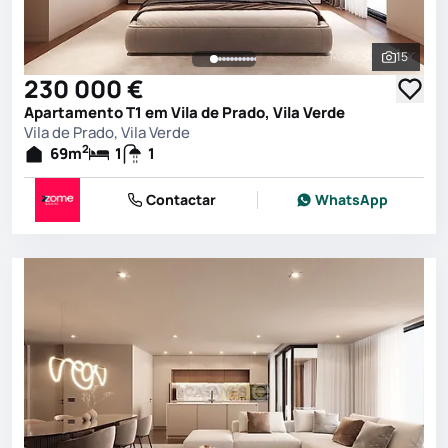
15
Ver toda
230 000 €
Apartamento T1 em Vila de Prado, Vila Verde
Vila de Prado, Vila Verde
2
69
m
1
1
Contactar
WhatsApp