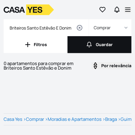
Ir para os favor
Ir para 
Logo
Ir para a homepage
Abr
Comprar
Filtros
Guardar
Filtros
Guardar
0 apartamentos para comprar em
Por relevância
Briteiros Santo Estêvão e Donim
Imóveis
Lista de Imóveis
Casa Yes
>
Comprar
>
Moradias e Apartamentos
>
Braga
>
Guima