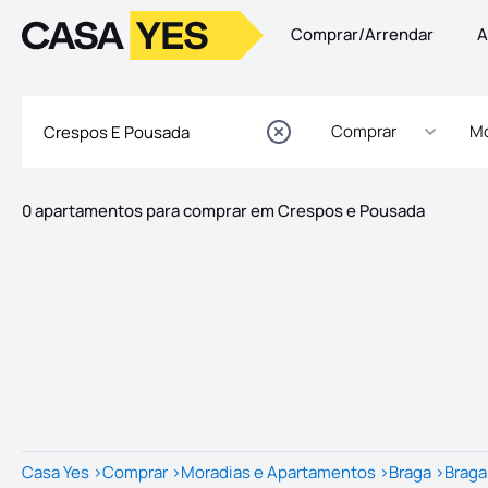
Comprar/Arrendar
A
Logo
Ir para a homepage
Comprar
Mo
0 apartamentos para comprar em Crespos e Pousada
Imóveis
Lista de Imóveis
Casa Yes
>
Comprar
>
Moradias e Apartamentos
>
Braga
>
Braga