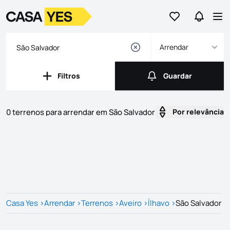
Ir para os favor
Ir para 
Logo
Ir para a homepage
Abr
Arrendar
Filtros
Guardar
Filtros
Guardar
0 terrenos para arrendar em São Salvador
Por relevância
Imóveis
Lista de Imóveis
Casa Yes
>
Arrendar
>
Terrenos
>
Aveiro
>
Ílhavo
>
São Salvador