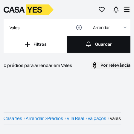
Ir para os favor
Ir para 
Logo
Ir para a homepage
Abr
Arrendar
Filtros
Guardar
Filtros
Guardar
0 prédios para arrendar em Vales
Por relevância
Imóveis
Lista de Imóveis
Casa Yes
>
Arrendar
>
Prédios
>
Vila Real
>
Valpaços
>
Vales