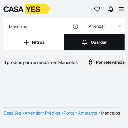
Ir para os favor
Ir para 
Logo
Ir para a homepage
Abr
Arrendar
Filtros
Guardar
Filtros
Guardar
0 prédios para arrendar em Mancelos
Por relevância
Imóveis
Lista de Imóveis
Casa Yes
>
Arrendar
>
Prédios
>
Porto
>
Amarante
>
Mancelos