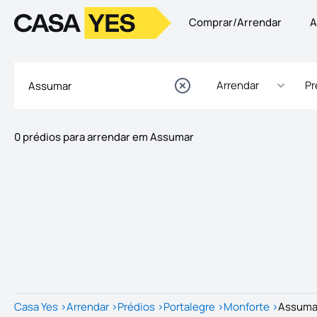
Comprar/Arrendar
A
Logo
Ir para a homepage
Arrendar
Pr
0 prédios para arrendar em Assumar
Imóveis
Lista de Imóveis
Casa Yes
>
Arrendar
>
Prédios
>
Portalegre
>
Monforte
>
Assuma