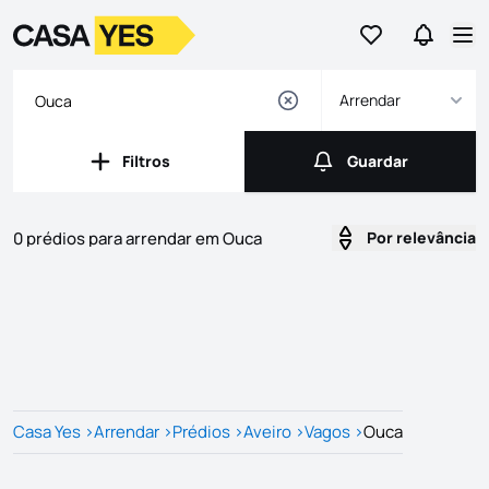
Ir para os favor
Ir para 
Logo
Ir para a homepage
Abr
Arrendar
Filtros
Guardar
Filtros
Guardar
0 prédios para arrendar em Ouca
Por relevância
Imóveis
Lista de Imóveis
Casa Yes
>
Arrendar
>
Prédios
>
Aveiro
>
Vagos
>
Ouca