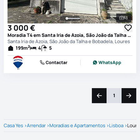
33
Ver toda
3 000 €
Moradia T4 em Santa Iria de Azoia, São João da Talha e Bobadela, Loures
Santa Iria de Azoia, São João da Talha e Bobadela, Loures
2
199
m
4
5
Contactar
WhatsApp
1
Navegação para a e
Naveg
Casa Yes
>
Arrendar
>
Moradias e Apartamentos
>
Lisboa
>
Loure