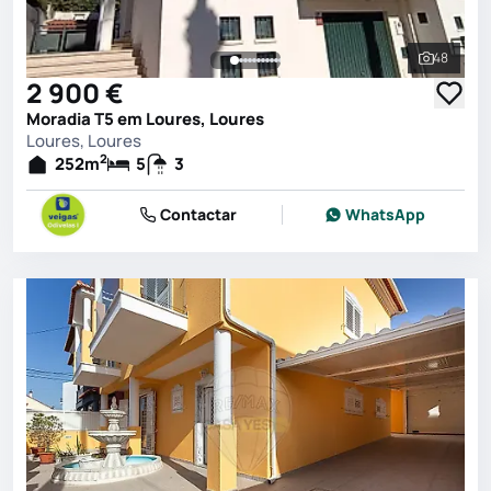
48
Ver toda
2 900 €
Moradia T5 em Loures, Loures
Loures, Loures
2
252
m
5
3
Contactar
WhatsApp