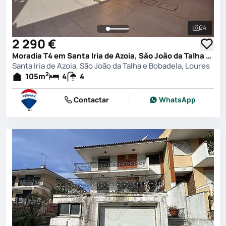
24
Ver toda
2 290 €
Moradia T4 em Santa Iria de Azoia, São João da Talha e Bobadela, Loures
Santa Iria de Azoia, São João da Talha e Bobadela, Loures
2
105
m
4
4
Contactar
WhatsApp