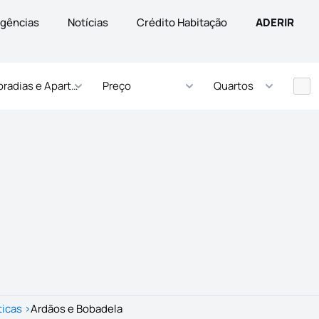
gências
Notícias
Crédito Habitação
ADERIR
radias e Apartamentos
Preço
Quartos
ticas
>
Ardãos e Bobadela