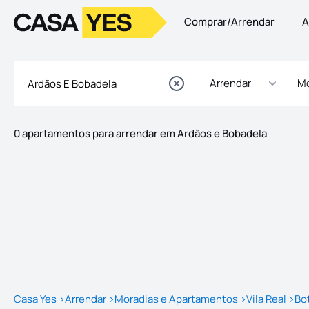
Comprar/Arrendar
A
Logo
Ir para a homepage
Arrendar
Mo
0 apartamentos para arrendar em Ardãos e Bobadela
Imóveis
Lista de Imóveis
Casa Yes
>
Arrendar
>
Moradias e Apartamentos
>
Vila Real
>
Bo