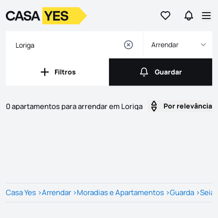
Ir para os favor
Ir para 
Logo
Ir para a homepage
Abr
Arrendar
Filtros
Guardar
Filtros
Guardar
0 apartamentos para arrendar em Loriga
Por relevância
Imóveis
Lista de Imóveis
Casa Yes
>
Arrendar
>
Moradias e Apartamentos
>
Guarda
>
Seia