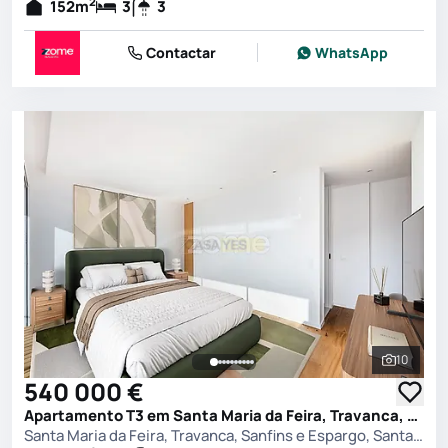
2
152
m
3
3
Contactar
WhatsApp
10
Ver toda
540 000 €
Apartamento T3 em Santa Maria da Feira, Travanca, Sanfins e Espargo, Santa Maria da Feira
Santa Maria da Feira, Travanca, Sanfins e Espargo, Santa Maria da Feira