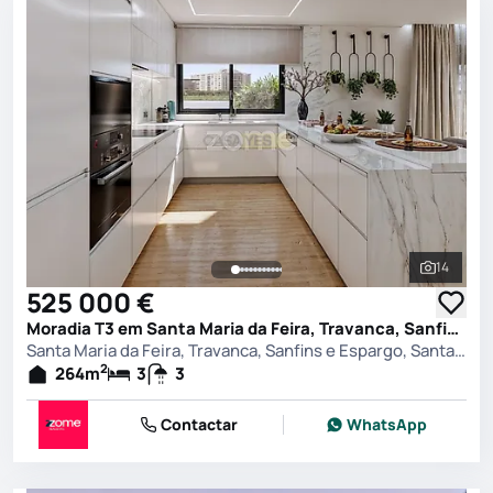
14
Ver toda
525 000 €
Moradia T3 em Santa Maria da Feira, Travanca, Sanfins e Espargo, Santa Maria da Feira
Santa Maria da Feira, Travanca, Sanfins e Espargo, Santa Maria da Feira
2
264
m
3
3
Contactar
WhatsApp