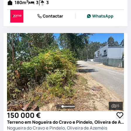
2
180
m
3
3
Contactar
WhatsApp
15
Ver toda
150 000 €
Terreno em Nogueira do Cravo e Pindelo, Oliveira de Azeméis
Nogueira do Cravo e Pindelo, Oliveira de Azeméis