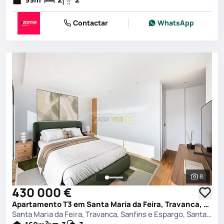
Contactar
WhatsApp
8
Ver toda
430 000 €
Apartamento T3 em Santa Maria da Feira, Travanca, Sanfins e Espargo, Santa Maria da Feira
Santa Maria da Feira, Travanca, Sanfins e Espargo, Santa Maria da Feira
2