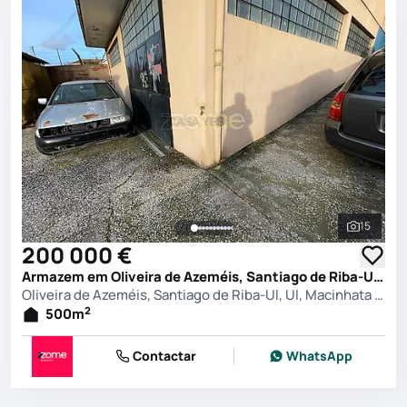
15
Ver toda
200 000 €
Armazem em Oliveira de Azeméis, Santiago de Riba-Ul, Ul, Macinhata da Seixa e Madail, Oliveira de Azeméis
Oliveira de Azeméis, Santiago de Riba-Ul, Ul, Macinhata da Seixa e Madail, Oliveira de Azeméis
2
500
m
Contactar
WhatsApp