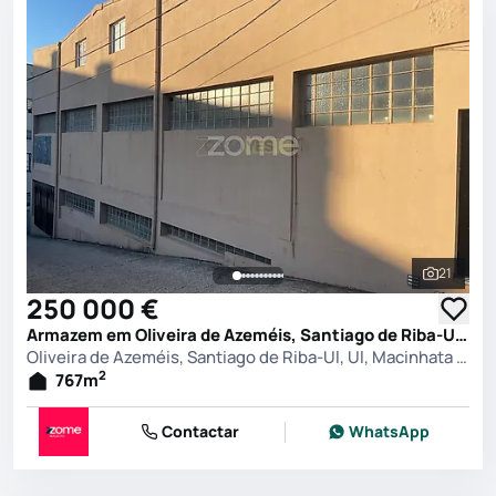
21
Ver toda
250 000 €
Armazem em Oliveira de Azeméis, Santiago de Riba-Ul, Ul, Macinhata da Seixa e Madail, Oliveira de Azeméis
Oliveira de Azeméis, Santiago de Riba-Ul, Ul, Macinhata da Seixa e Madail, Oliveira de Azeméis
2
767
m
Contactar
WhatsApp