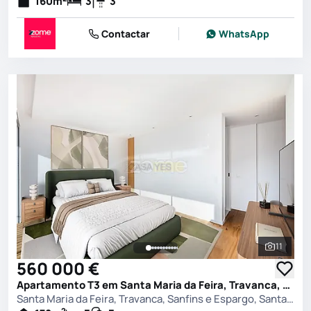
160
m
3
3
Contactar
WhatsApp
11
Ver toda
560 000 €
Apartamento T3 em Santa Maria da Feira, Travanca, Sanfins e Espargo, Santa Maria da Feira
Santa Maria da Feira, Travanca, Sanfins e Espargo, Santa Maria da Feira
2