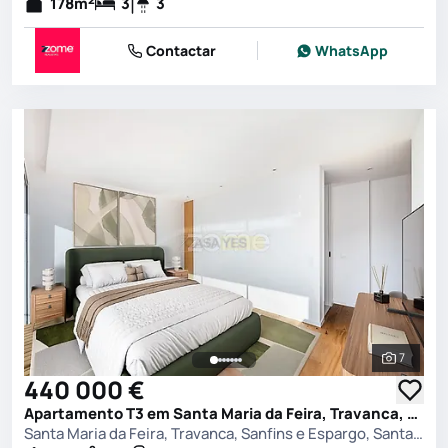
178
m
3
3
Contactar
WhatsApp
7
Ver toda
440 000 €
Apartamento T3 em Santa Maria da Feira, Travanca, Sanfins e Espargo, Santa Maria da Feira
Santa Maria da Feira, Travanca, Sanfins e Espargo, Santa Maria da Feira