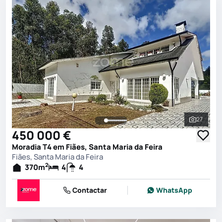
27
Ver toda
450 000 €
Moradia T4 em Fiães, Santa Maria da Feira
Fiães, Santa Maria da Feira
2
370
m
4
4
Contactar
WhatsApp