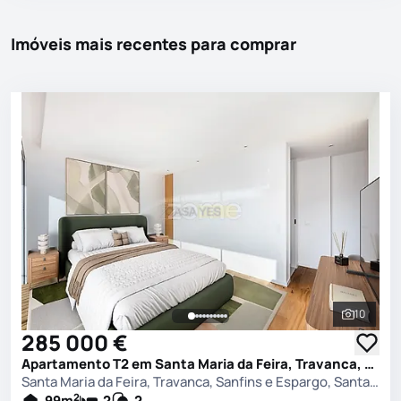
Imóveis mais recentes para comprar
10
Ver toda
285 000 €
Apartamento T2 em Santa Maria da Feira, Travanca, Sanfins e Espargo, Santa Maria da Feira
Santa Maria da Feira, Travanca, Sanfins e Espargo, Santa Maria da Feira
2
99
m
2
2