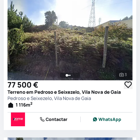
3
Ver toda
77 500 €
Terreno em Pedroso e Seixezelo, Vila Nova de Gaia
Pedroso e Seixezelo, Vila Nova de Gaia
2
1 116
m
Contactar
WhatsApp