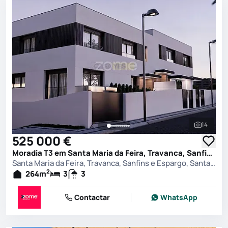
14
Ver toda
525 000 €
Moradia T3 em Santa Maria da Feira, Travanca, Sanfins e Espargo, Santa Maria da Feira
Santa Maria da Feira, Travanca, Sanfins e Espargo, Santa Maria da Feira
2
264
m
3
3
Contactar
WhatsApp