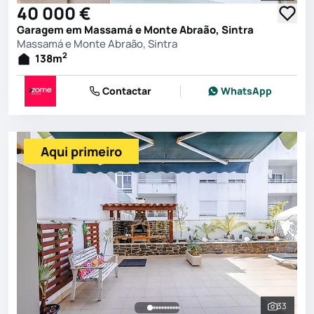
40 000 €
Garagem em Massamá e Monte Abraão, Sintra
Massamá e Monte Abraão, Sintra
2
138
m
Contactar
WhatsApp
Aqui primeiro
33
Ver toda