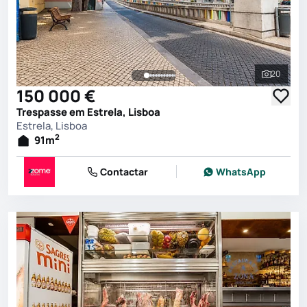
20
Ver toda
150 000 €
Trespasse em Estrela, Lisboa
Estrela, Lisboa
2
91
m
Contactar
WhatsApp