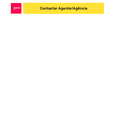
Contactar Agente/Agência
Enviar mensagem
Logo
Ir para a homepage