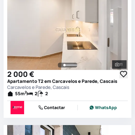
11
Ver toda
2 000 €
Apartamento T2 em Carcavelos e Parede, Cascais
Carcavelos e Parede, Cascais
2
55
m
2
2
Contactar
WhatsApp