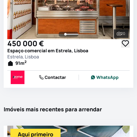
20
Ver toda
450 000 €
Espaço comercial em Estrela, Lisboa
Estrela, Lisboa
2
91
m
Contactar
WhatsApp
Imóveis mais recentes para arrendar
Aqui primeiro