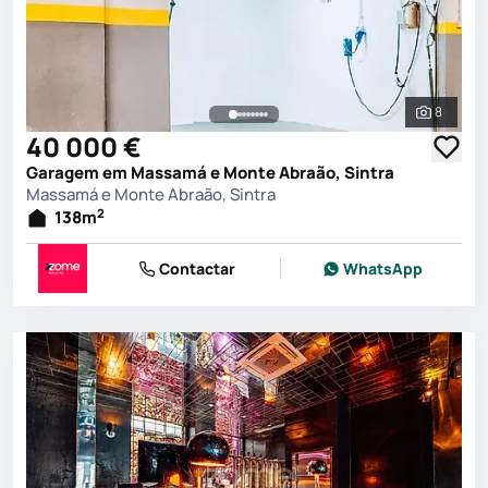
8
Ver toda
40 000 €
Garagem em Massamá e Monte Abraão, Sintra
Massamá e Monte Abraão, Sintra
2
138
m
Contactar
WhatsApp