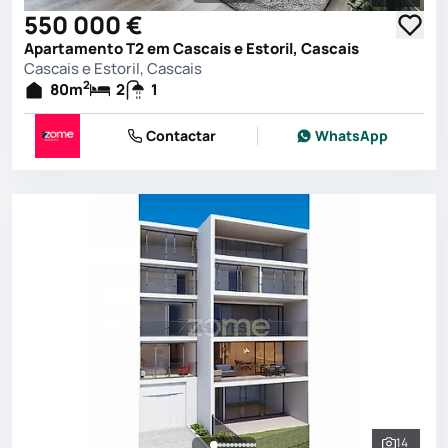
Ver toda
550 000 €
Apartamento T2 em Cascais e Estoril, Cascais
Cascais e Estoril, Cascais
2
80
m
2
1
Contactar
WhatsApp
14