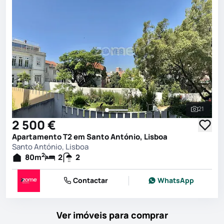
21
Ver toda
2 500 €
Apartamento T2 em Santo António, Lisboa
Santo António, Lisboa
2
80
m
2
2
Contactar
WhatsApp
Ver imóveis para comprar