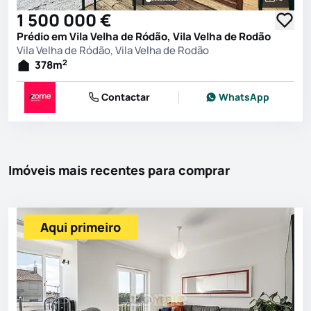
Ver toda
1 500 000 €
Prédio em Vila Velha de Ródão, Vila Velha de Rodão
Vila Velha de Ródão, Vila Velha de Rodão
2
378
m
Contactar
WhatsApp
Imóveis mais recentes para comprar
Aqui primeiro