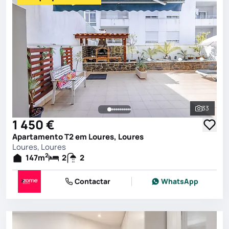
33
Ver toda
1 450 €
Apartamento T2 em Loures, Loures
Loures, Loures
2
147
m
2
2
Contactar
WhatsApp