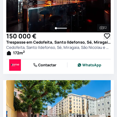
32
Ver toda
150 000 €
Trespasse em Cedofeita, Santo Ildefonso, Sé, Miragaia, São Nicolau e Vitória, Porto
Cedofeita, Santo Ildefonso, Sé, Miragaia, São Nicolau e Vitória, Porto
2
172
m
Contactar
WhatsApp