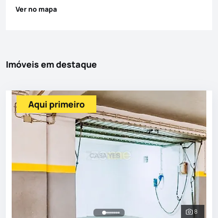
Ver no mapa
Imóveis em destaque
Aqui primeiro
8
Ver toda