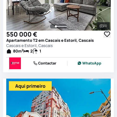
20
Ver toda
550 000 €
Apartamento T2 em Cascais e Estoril, Cascais
Cascais e Estoril, Cascais
2
80
m
2
1
Contactar
WhatsApp
Aqui primeiro