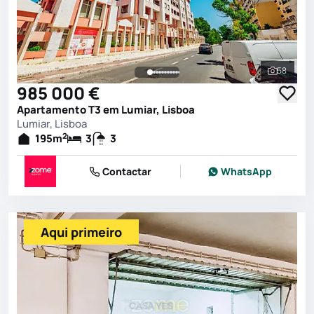
58
Ver toda
985 000 €
Apartamento T3 em Lumiar, Lisboa
Lumiar, Lisboa
2
195
m
3
3
Contactar
WhatsApp
Aqui primeiro