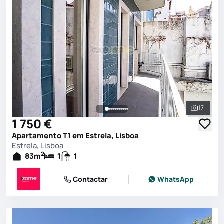
17
Ver toda
1 750 €
Apartamento T1 em Estrela, Lisboa
Estrela, Lisboa
2
83
m
1
1
Contactar
WhatsApp