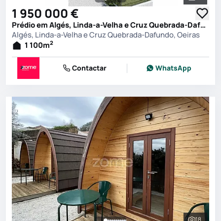
Ver toda
1 950 000 €
Prédio em Algés, Linda-a-Velha e Cruz Quebrada-Dafundo, Oeiras
Algés, Linda-a-Velha e Cruz Quebrada-Dafundo, Oeiras
2
1 100
m
Contactar
WhatsApp
18