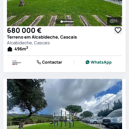
15
Ver toda
680 000 €
Terreno em Alcabideche, Cascais
Alcabideche, Cascais
2
496
m
Contactar
WhatsApp