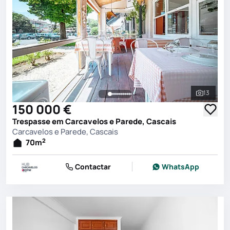
13
Ver toda
150 000 €
Trespasse em Carcavelos e Parede, Cascais
Carcavelos e Parede, Cascais
2
70
m
Contactar
WhatsApp