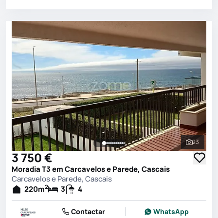
23
Ver toda
3 750 €
Moradia T3 em Carcavelos e Parede, Cascais
Carcavelos e Parede, Cascais
2
220
m
3
4
Contactar
WhatsApp