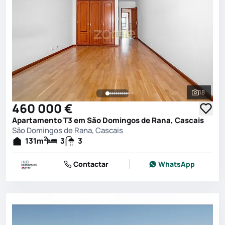
18
Ver toda
460 000 €
Apartamento T3 em São Domingos de Rana, Cascais
São Domingos de Rana, Cascais
2
131
m
3
3
Contactar
WhatsApp