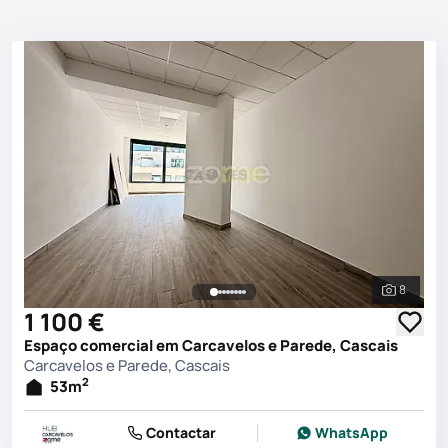
8
Ver toda
1 100 €
Espaço comercial em Carcavelos e Parede, Cascais
Carcavelos e Parede, Cascais
2
53
m
Contactar
WhatsApp