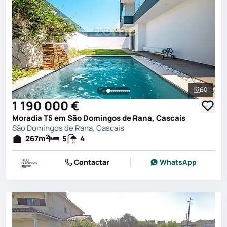
50
Ver toda
1 190 000 €
Moradia T5 em São Domingos de Rana, Cascais
São Domingos de Rana, Cascais
2
267
m
5
4
Contactar
WhatsApp