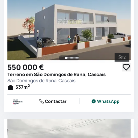
12
Ver toda
550 000 €
Terreno em São Domingos de Rana, Cascais
São Domingos de Rana, Cascais
2
537
m
Contactar
WhatsApp