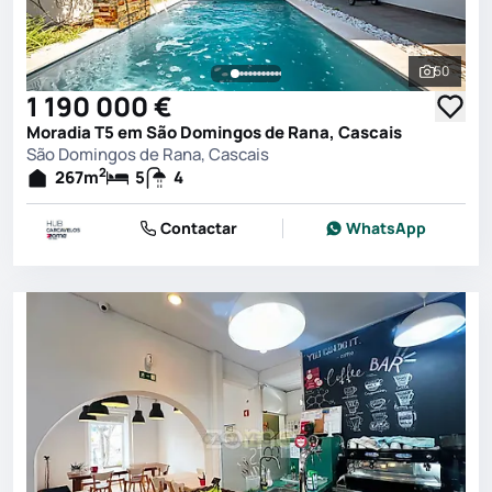
50
Ver toda
1 190 000 €
Moradia T5 em São Domingos de Rana, Cascais
São Domingos de Rana, Cascais
2
267
m
5
4
Contactar
WhatsApp