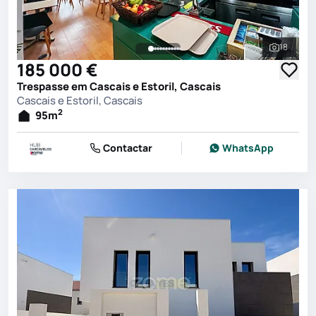
18
Ver toda
185 000 €
Trespasse em Cascais e Estoril, Cascais
Cascais e Estoril, Cascais
2
95
m
Contactar
WhatsApp