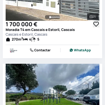
25
Ver toda
1 700 000 €
Moradia T4 em Cascais e Estoril, Cascais
Cascais e Estoril, Cascais
2
270
m
4
5
Contactar
WhatsApp