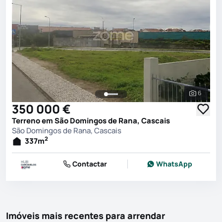
6
Ver toda
350 000 €
Terreno em São Domingos de Rana, Cascais
São Domingos de Rana, Cascais
2
337
m
Contactar
WhatsApp
Imóveis mais recentes para arrendar