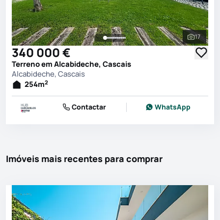
17
Ver toda
340 000 €
Terreno em Alcabideche, Cascais
Alcabideche, Cascais
2
254
m
Contactar
WhatsApp
Imóveis mais recentes para comprar