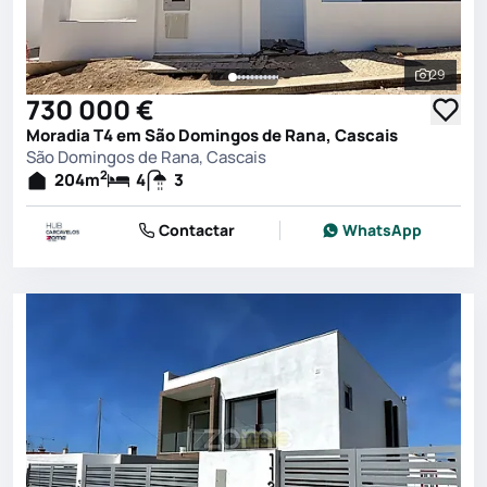
29
Ver toda
730 000 €
Moradia T4 em São Domingos de Rana, Cascais
São Domingos de Rana, Cascais
2
204
m
4
3
Contactar
WhatsApp