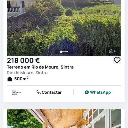
6
Ver toda
218 000 €
Terreno em Rio de Mouro, Sintra
Rio de Mouro, Sintra
2
500
m
Contactar
WhatsApp