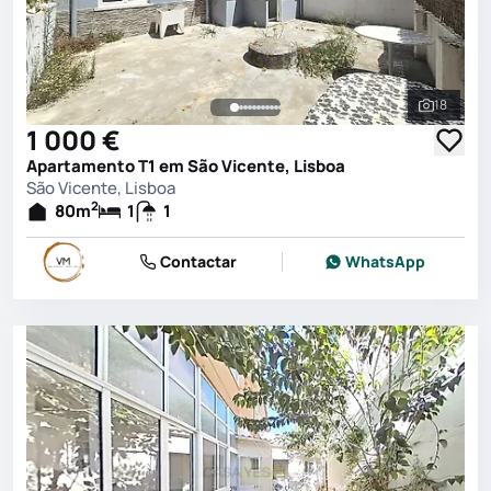
18
Ver toda
1 000 €
Apartamento T1 em São Vicente, Lisboa
São Vicente, Lisboa
2
80
m
1
1
Contactar
WhatsApp