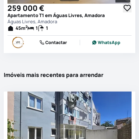
Ver toda
259 000 €
Apartamento T1 em Águas Livres, Amadora
Águas Livres, Amadora
2
45
m
1
1
Contactar
WhatsApp
Imóveis mais recentes para arrendar