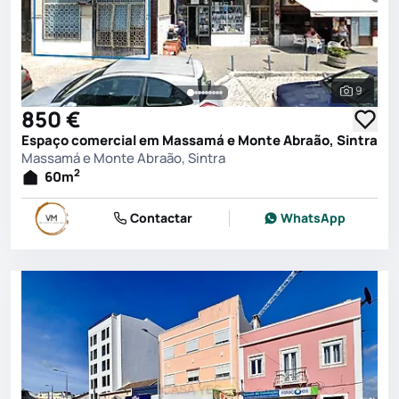
9
Ver toda
850 €
Espaço comercial em Massamá e Monte Abraão, Sintra
Massamá e Monte Abraão, Sintra
2
60
m
Contactar
WhatsApp