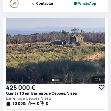
Contactar
WhatsApp
Boost
6
Ver toda
425 000 €
Quinta T0 em Barreiros e Cepões, Viseu
Barreiros e Cepões, Viseu
2
50 000
m
0
0