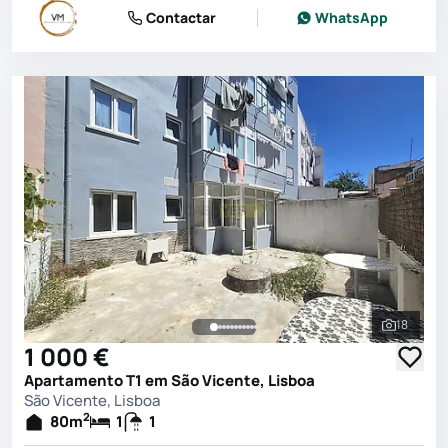
Contactar
WhatsApp
18
Ver toda
1 000 €
Apartamento T1 em São Vicente, Lisboa
São Vicente, Lisboa
2
80
m
1
1