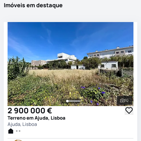
Imóveis em destaque
Boost
10
Ver toda
2 900 000 €
Terreno em Ajuda, Lisboa
Ajuda, Lisboa
- -