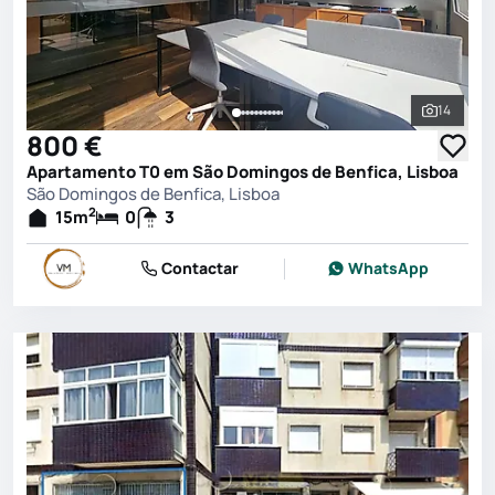
14
Ver toda
800 €
Apartamento T0 em São Domingos de Benfica, Lisboa
São Domingos de Benfica, Lisboa
2
15
m
0
3
Contactar
WhatsApp