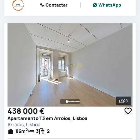
Contactar
WhatsApp
28
Ver toda
438 000 €
Apartamento T3 em Arroios, Lisboa
Arroios, Lisboa
2
86
m
3
2