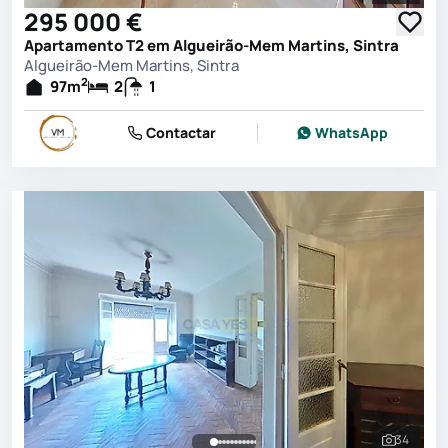
295 000 €
Apartamento T2 em Algueirão-Mem Martins, Sintra
Algueirão-Mem Martins, Sintra
2
97
m
2
1
Contactar
WhatsApp
34
Ver toda