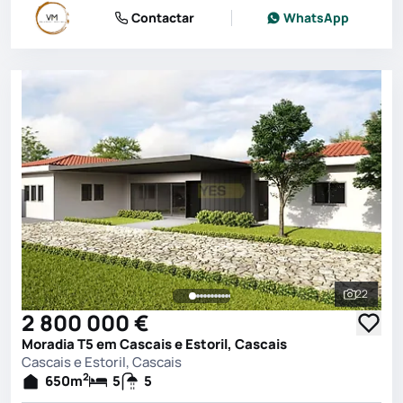
Contactar
WhatsApp
22
Ver toda
2 800 000 €
Moradia T5 em Cascais e Estoril, Cascais
Cascais e Estoril, Cascais
2
650
m
5
5