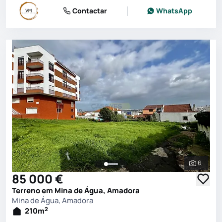
Contactar
WhatsApp
6
Ver toda
85 000 €
Terreno em Mina de Água, Amadora
Mina de Água, Amadora
2
210
m