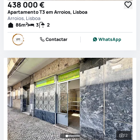
438 000 €
Apartamento T3 em Arroios, Lisboa
Arroios, Lisboa
2
86
m
3
2
Contactar
WhatsApp
12
Ver toda