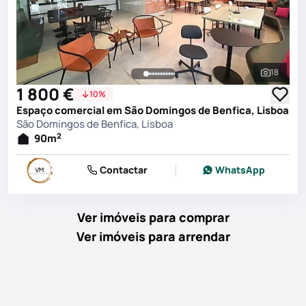
18
Ver toda
1 800 €
10%
Espaço comercial em São Domingos de Benfica, Lisboa
São Domingos de Benfica, Lisboa
2
90
m
Contactar
WhatsApp
Ver imóveis para comprar
Ver imóveis para arrendar