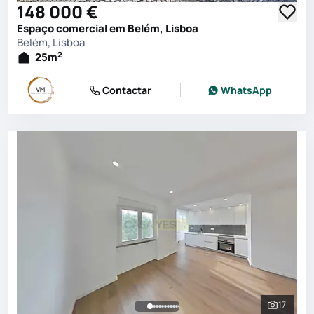
148 000 €
Espaço comercial em Belém, Lisboa
Belém, Lisboa
2
25
m
Contactar
WhatsApp
17
Ver toda