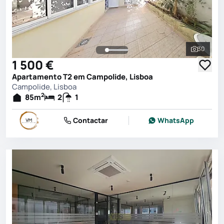
30
Ver toda
1 500 €
Apartamento T2 em Campolide, Lisboa
Campolide, Lisboa
2
85
m
2
1
Contactar
WhatsApp