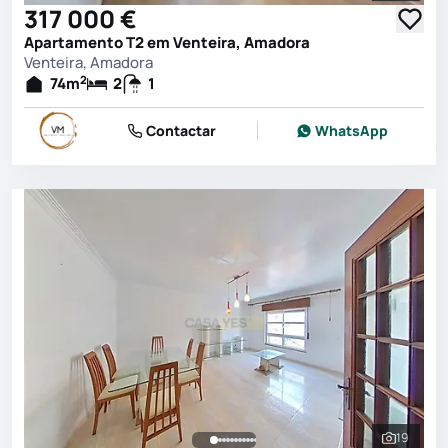
317 000 €
Apartamento T2 em Venteira, Amadora
Venteira, Amadora
2
74
m
2
1
Contactar
WhatsApp
19
Ver toda