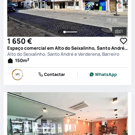
21
Ver toda
1 650 €
Espaço comercial em Alto do Seixalinho, Santo André e Verderena, Barreiro
Alto do Seixalinho, Santo André e Verderena, Barreiro
2
150
m
Contactar
WhatsApp