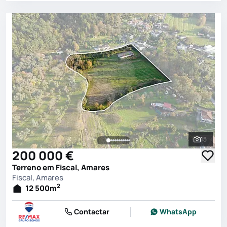
15
Ver toda
200 000 €
Terreno em Fiscal, Amares
Fiscal, Amares
2
12 500
m
Contactar
WhatsApp