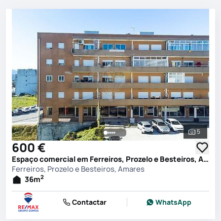
5
Ver toda
600 €
Espaço comercial em Ferreiros, Prozelo e Besteiros, Amares
Ferreiros, Prozelo e Besteiros, Amares
2
36
m
Contactar
WhatsApp