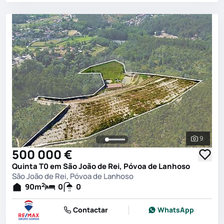
9
Ver toda
500 000 €
Quinta T0 em São João de Rei, Póvoa de Lanhoso
São João de Rei, Póvoa de Lanhoso
2
90
m
0
0
Contactar
WhatsApp