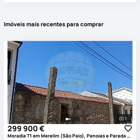
Imóveis mais recentes para comprar
3
Ver toda
299 900 €
Moradia T1 em Merelim (São Paio), Panoias e Parada de Tibães, Braga