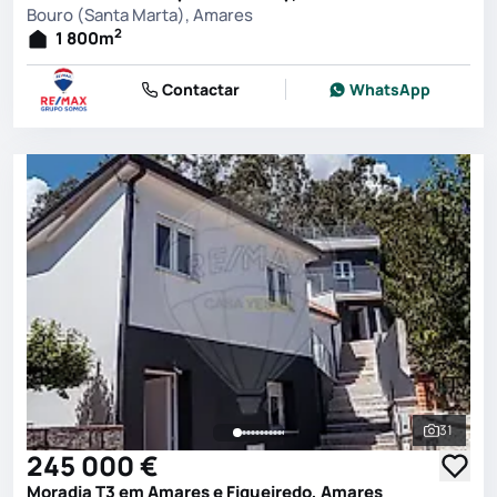
Bouro (Santa Marta), Amares
2
1 800
m
Contactar
WhatsApp
31
Ver toda
245 000 €
Moradia T3 em Amares e Figueiredo, Amares