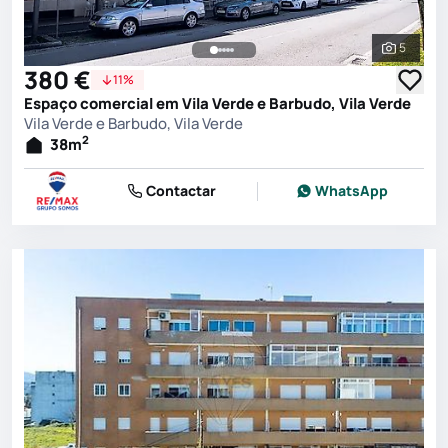
5
Ver toda
380 €
11%
Espaço comercial em Vila Verde e Barbudo, Vila Verde
Vila Verde e Barbudo, Vila Verde
2
38
m
Contactar
WhatsApp