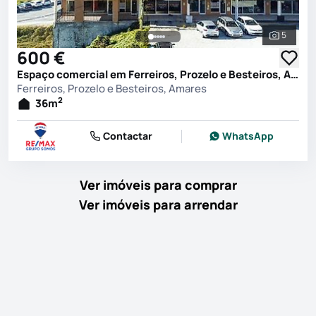
5
Ver toda
600 €
Espaço comercial em Ferreiros, Prozelo e Besteiros, Amares
Ferreiros, Prozelo e Besteiros, Amares
2
36
m
Contactar
WhatsApp
Ver imóveis para comprar
Ver imóveis para arrendar