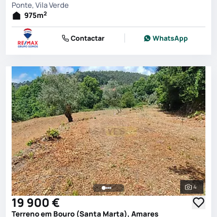
Ponte, Vila Verde
2
975
m
Contactar
WhatsApp
4
Ver toda
19 900 €
Terreno em Bouro (Santa Marta), Amares