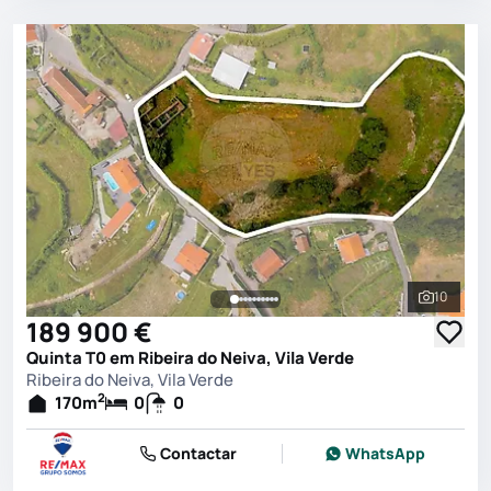
10
Ver toda
189 900 €
Quinta T0 em Ribeira do Neiva, Vila Verde
Ribeira do Neiva, Vila Verde
2
170
m
0
0
Contactar
WhatsApp