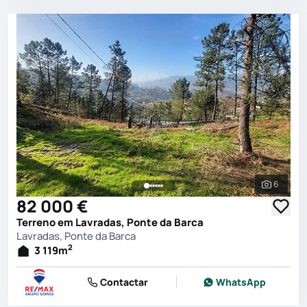
6
Ver toda
82 000 €
Terreno em Lavradas, Ponte da Barca
Lavradas, Ponte da Barca
2
3 119
m
Contactar
WhatsApp