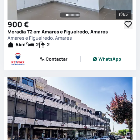
25
Ver toda
900 €
Moradia T2 em Amares e Figueiredo, Amares
Amares e Figueiredo, Amares
2
54
m
2
2
Contactar
WhatsApp