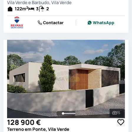
Vila Verde e Barbudo, Vila Verde
2
122
m
3
2
Contactar
WhatsApp
15
Ver toda
128 900 €
Terreno em Ponte, Vila Verde