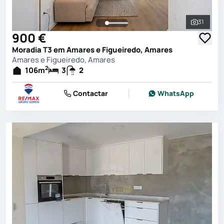
31
Ver toda
900 €
Moradia T3 em Amares e Figueiredo, Amares
Amares e Figueiredo, Amares
2
106
m
3
2
Contactar
WhatsApp