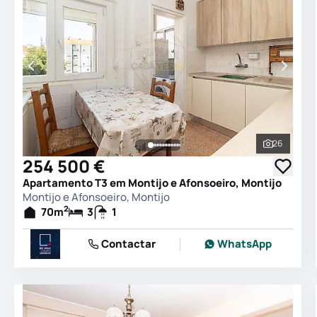
26
Ver todas
254 500 €
Apartamento T3 em Montijo e Afonsoeiro, Montijo
Montijo e Afonsoeiro, Montijo
2
70
m
3
1
Contactar
WhatsApp