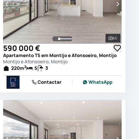
45
 as fotografias
Ver todas as
590 000 €
Apartamento T5 em Montijo e Afonsoeiro, Montijo
Montijo e Afonsoeiro, Montijo
2
220
m
5
3
Contactar
WhatsApp