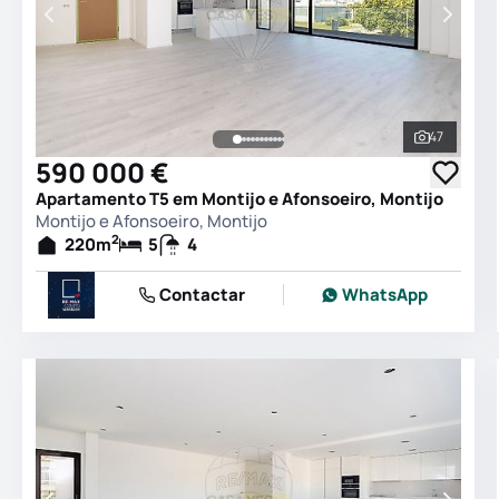
47
Ver todas
590 000 €
Apartamento T5 em Montijo e Afonsoeiro, Montijo
Montijo e Afonsoeiro, Montijo
2
220
m
5
4
Contactar
WhatsApp