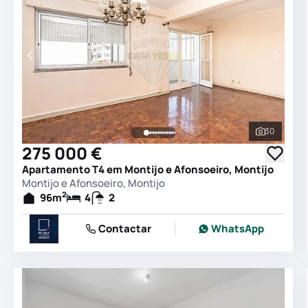
30
Ver todas
275 000 €
Apartamento T4 em Montijo e Afonsoeiro, Montijo
Montijo e Afonsoeiro, Montijo
2
96
m
4
2
Contactar
WhatsApp