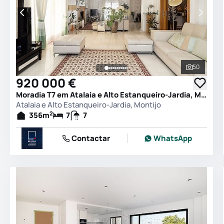
50
Ver todas
920 000 €
Moradia T7 em Atalaia e Alto Estanqueiro-Jardia, Montijo
Atalaia e Alto Estanqueiro-Jardia, Montijo
2
356
m
7
7
Contactar
WhatsApp