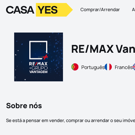
Comprar/Arrendar
A
Logo
Ir para a homepage
RE/MAX Van
Português
Francês
Sobre nós
Se está a pensar em vender, comprar ou arrendar o seu imóv