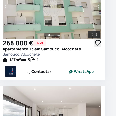
13
 as fotografias
Ver todas as
265 000 €
3%
Apartamento T3 em Samouco, Alcochete
Samouco, Alcochete
2
127
m
3
1
Contactar
WhatsApp