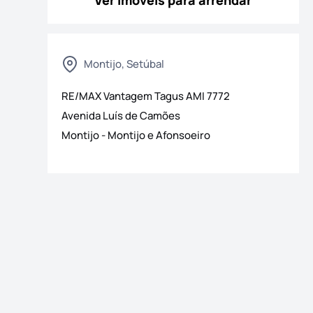
Ver imóveis para arrendar
Montijo, Setúbal
RE/MAX Vantagem Tagus
AMI
7772
 fotografias
Avenida Luís de Camões
Montijo
-
Montijo e Afonsoeiro