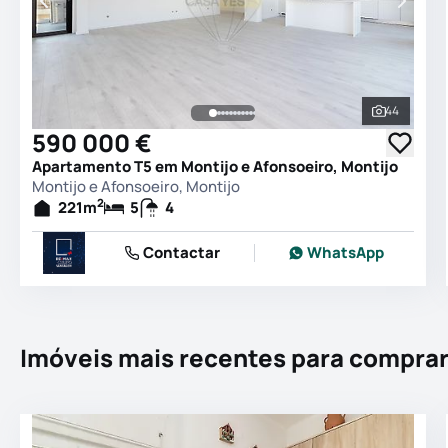
44
Ver todas
590 000 €
Apartamento T5 em Montijo e Afonsoeiro, Montijo
Montijo e Afonsoeiro, Montijo
2
221
m
5
4
Contactar
WhatsApp
Imóveis mais recentes para compra