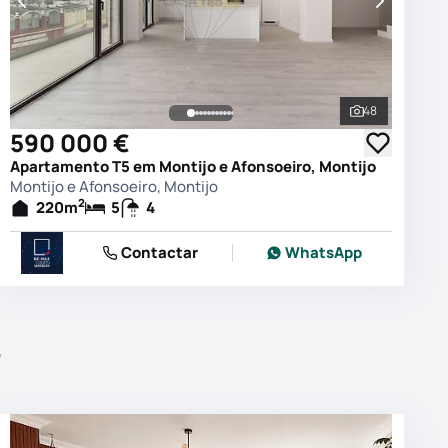
48
 as fotografias
Ver todas as
590 000 €
Apartamento T5 em Montijo e Afonsoeiro, Montijo
Montijo e Afonsoeiro, Montijo
2
220
m
5
4
Contactar
WhatsApp
r