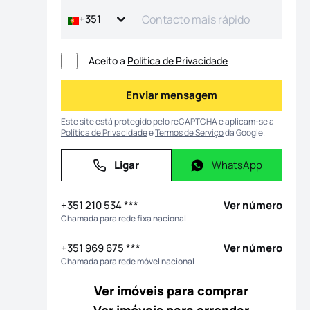
+351
Aceito a
Política de Privacidade
Enviar mensagem
Enviar mensagem
Este site está protegido pelo reCAPTCHA e aplicam-se a
Política de Privacidade
e
Termos de Serviço
da Google.
Ligar
WhatsApp
Ligar
WhatsApp
+351 210 534 ***
Ver número
Chamada para rede fixa nacional
+351 969 675 ***
Ver número
Chamada para rede móvel nacional
Ver imóveis para comprar