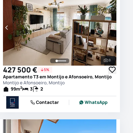
8
 as fotografias
Ver todas as
427 500 €
5%
Apartamento T3 em Montijo e Afonsoeiro, Montijo
Montijo e Afonsoeiro, Montijo
2
99
m
3
2
Contactar
WhatsApp