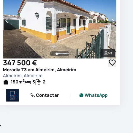
48
 as fotografias
Ver todas as
347 500 €
Moradia T3 em Almeirim, Almeirim
Almeirim, Almeirim
2
150
m
3
2
Contactar
WhatsApp
r