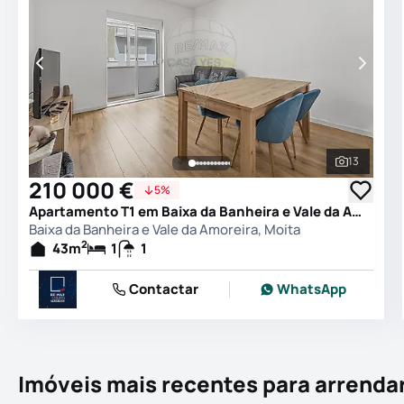
13
Ver todas
210 000 €
5%
Apartamento T1 em Baixa da Banheira e Vale da Amoreira, Moita
Baixa da Banheira e Vale da Amoreira, Moita
2
43
m
1
1
Contactar
WhatsApp
Imóveis mais recentes para arrenda