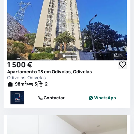
19
Ver toda
1 500 €
Apartamento T3 em Odivelas, Odivelas
Odivelas, Odivelas
2
98
m
3
2
Contactar
WhatsApp