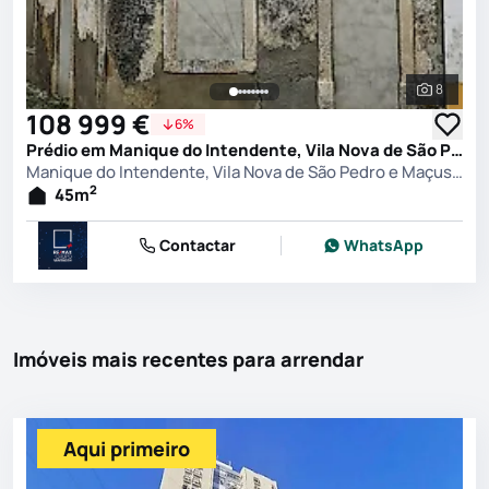
8
Ver toda
108 999 €
6%
Prédio em Manique do Intendente, Vila Nova de São Pedro e Maçussa, Azambuja
Manique do Intendente, Vila Nova de São Pedro e Maçussa, Azambuja
2
45
m
Contactar
WhatsApp
Imóveis mais recentes para arrendar
Aqui primeiro