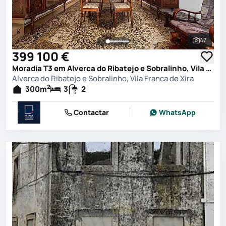
47
Ver toda
399 100 €
Moradia T3 em Alverca do Ribatejo e Sobralinho, Vila Franca de Xira
Alverca do Ribatejo e Sobralinho, Vila Franca de Xira
2
300
m
3
2
Contactar
WhatsApp