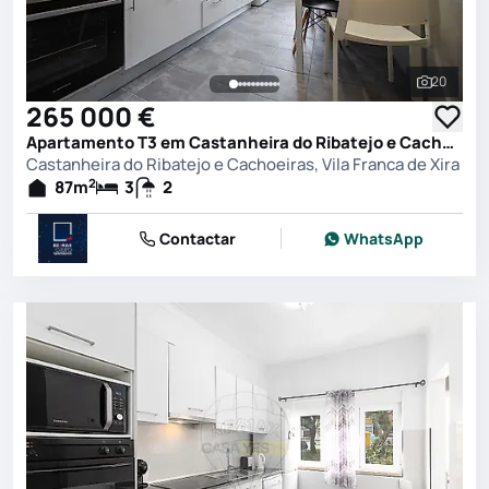
20
Ver toda
265 000 €
Apartamento T3 em Castanheira do Ribatejo e Cachoeiras, Vila Franca de Xira
Castanheira do Ribatejo e Cachoeiras, Vila Franca de Xira
2
87
m
3
2
Contactar
WhatsApp