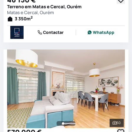
Terreno em Matas e Cercal, Ourém
Matas e Cercal, Ourém
2
3 350
m
Contactar
WhatsApp
50
Ver toda