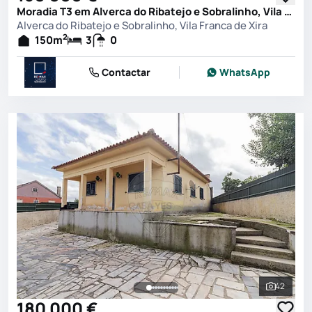
Moradia T3 em Alverca do Ribatejo e Sobralinho, Vila Franca de Xira
Alverca do Ribatejo e Sobralinho, Vila Franca de Xira
2
150
m
3
0
Contactar
WhatsApp
42
Ver toda
180 000 €