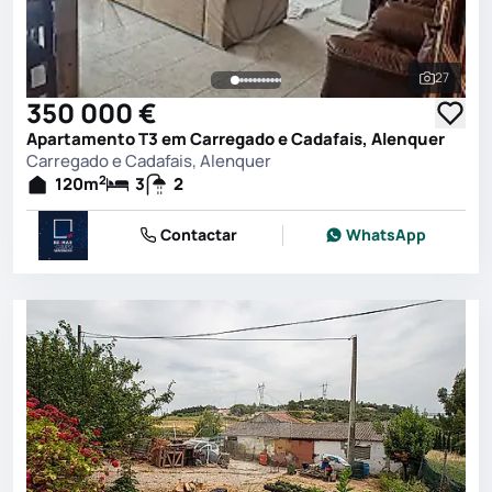
27
Ver toda
350 000 €
Apartamento T3 em Carregado e Cadafais, Alenquer
Carregado e Cadafais, Alenquer
2
120
m
3
2
Contactar
WhatsApp