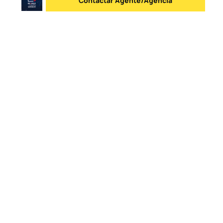
Contactar Agente/Agência
Enviar mensagem
Logo
Ir para a homepage
Lista de Agências
Contactos