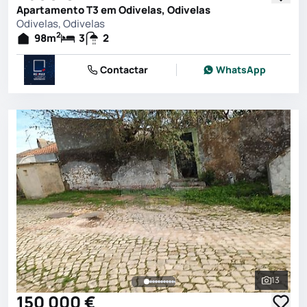
Apartamento T3 em Odivelas, Odivelas
Odivelas, Odivelas
2
98
m
3
2
Contactar
WhatsApp
13
Ver toda
150 000 €