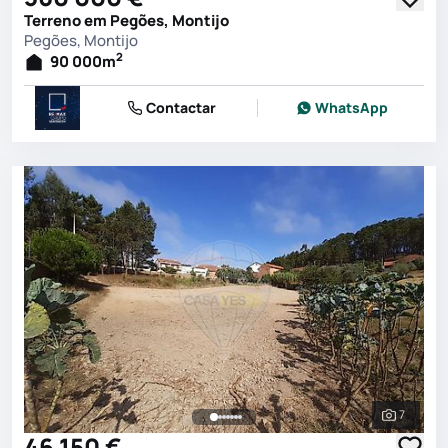
Terreno em Pegões, Montijo
Pegões, Montijo
2
90 000
m
Contactar
WhatsApp
7
Ver toda
46 150 €