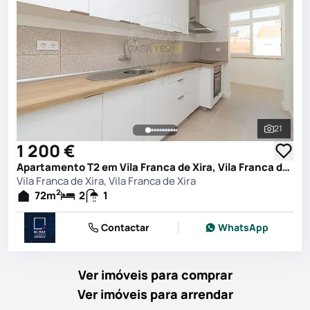
21
Ver toda
1 200 €
Apartamento T2 em Vila Franca de Xira, Vila Franca de Xira
Vila Franca de Xira, Vila Franca de Xira
2
72
m
2
1
Contactar
WhatsApp
Ver imóveis para comprar
Ver imóveis para arrendar