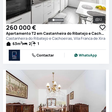
12
Ver toda
260 000 €
Apartamento T2 em Castanheira do Ribatejo e Cachoeiras, Vila Franca de Xira
Castanheira do Ribatejo e Cachoeiras, Vila Franca de Xira
2
63
m
2
1
Contactar
WhatsApp