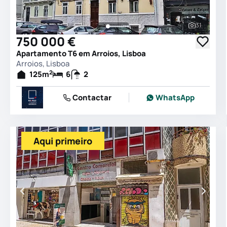
31
Ver todas
750 000 €
Apartamento T6 em Arroios, Lisboa
Arroios, Lisboa
2
125
m
6
2
Contactar
WhatsApp
Aqui primeiro