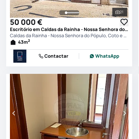
21
Ver todas
50 000 €
Escritório em Caldas da Rainha - Nossa Senhora do Pópulo, Coto e São Gregório, Caldas da Rainha
Caldas da Rainha - Nossa Senhora do Pópulo, Coto e São Gregório, Caldas da Rainha
2
43
m
Contactar
WhatsApp