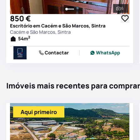
6
Ver todas
850 €
Escritório em Cacém e São Marcos, Sintra
Cacém e São Marcos, Sintra
2
54
m
Contactar
WhatsApp
Imóveis mais recentes para compra
Aqui primeiro