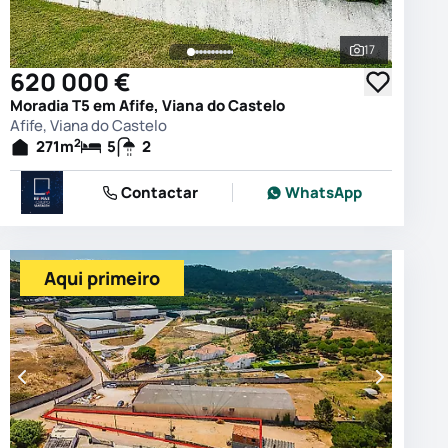
17
 as fotografias
Ver todas as
620 000 €
Moradia T5 em Afife, Viana do Castelo
Afife, Viana do Castelo
2
271
m
5
2
Contactar
WhatsApp
Aqui primeiro