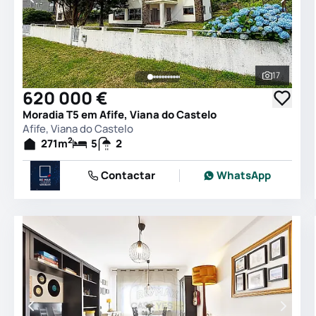
17
Ver todas
620 000 €
Moradia T5 em Afife, Viana do Castelo
Afife, Viana do Castelo
2
271
m
5
2
Contactar
WhatsApp