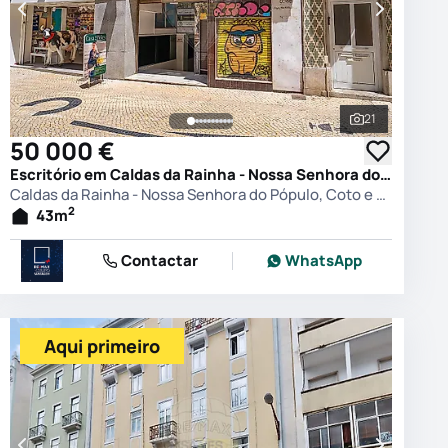
21
 as fotografias
Ver todas as
50 000 €
Escritório em Caldas da Rainha - Nossa Senhora do Pópulo, Coto e São Gregório, Caldas da Rainha
Caldas da Rainha - Nossa Senhora do Pópulo, Coto e São Gregório, Caldas da Rainha
2
43
m
Contactar
WhatsApp
Aqui primeiro