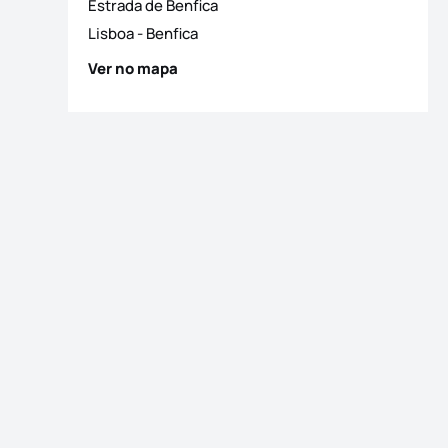
Estrada de Benfica
Lisboa
-
Benfica
 fotografias
Ver no mapa