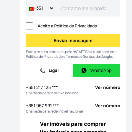
+351
Aceito a
Política de Privacidade
Enviar mensagem
Enviar mensagem
Este site está protegido pelo reCAPTCHA e aplicam-se a
Política de Privacidade
e
Termos de Serviço
da Google.
Ligar
WhatsApp
Ligar
WhatsApp
+351 217 125 ***
Ver número
Chamada para rede fixa nacional
+351 967 991 ***
Ver número
Chamada para rede móvel nacional
Ver imóveis para comprar