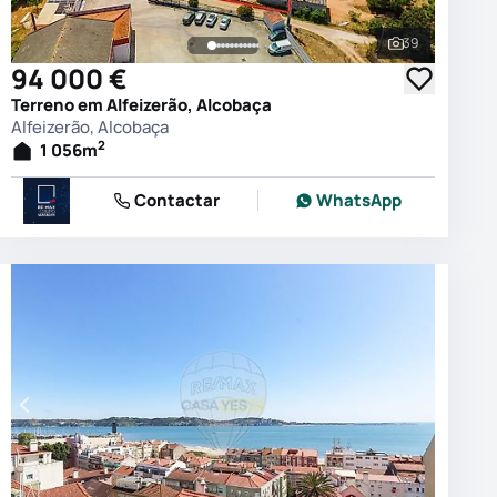
39
 as fotografias
Ver todas as
94 000 €
Terreno em Alfeizerão, Alcobaça
Alfeizerão, Alcobaça
2
1 056
m
Contactar
WhatsApp