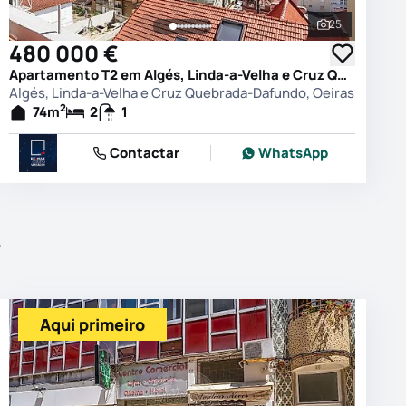
25
 as fotografias
Ver todas as
480 000 €
Apartamento T2 em Algés, Linda-a-Velha e Cruz Quebrada-Dafundo, Oeiras
Algés, Linda-a-Velha e Cruz Quebrada-Dafundo, Oeiras
2
74
m
2
1
Contactar
WhatsApp
r
Aqui primeiro