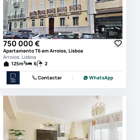
31
 as fotografias
Ver todas as
750 000 €
Apartamento T6 em Arroios, Lisboa
Arroios, Lisboa
2
125
m
6
2
Contactar
WhatsApp