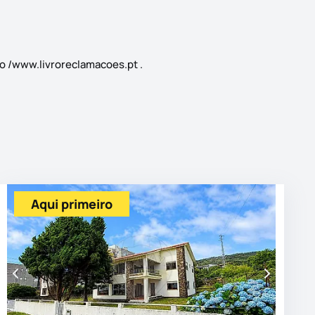
o /www.livroreclamacoes.pt .
Aqui primeiro