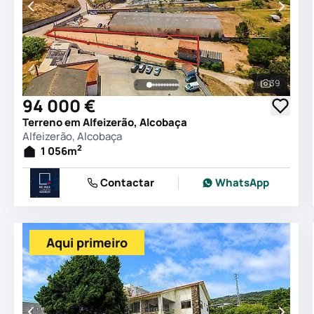
39
Ver todas
94 000 €
Terreno em Alfeizerão, Alcobaça
Alfeizerão, Alcobaça
2
1 056
m
Contactar
WhatsApp
Aqui primeiro