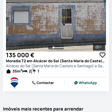
11
Ver toda
135 000 €
Moradia T2 em Alcácer do Sal (Santa Maria do Castelo e Santiago) e Santa Susana, Alcácer do Sal
Alcácer do Sal (Santa Maria do Castelo e Santiago) e Santa Susana, Alcácer do Sal
2
35
m
2
1
Contactar
WhatsApp
Imóveis mais recentes para arrendar