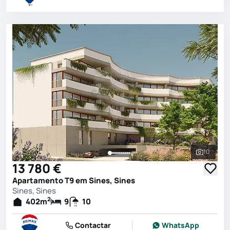
10
Ver toda
13 780 €
Apartamento T9 em Sines, Sines
Sines, Sines
2
402
m
9
10
Contactar
WhatsApp