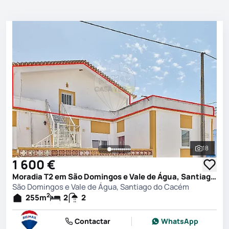
18
Ver toda
1 600 €
Moradia T2 em São Domingos e Vale de Água, Santiago do Cacém
São Domingos e Vale de Água, Santiago do Cacém
2
255
m
2
2
Contactar
WhatsApp