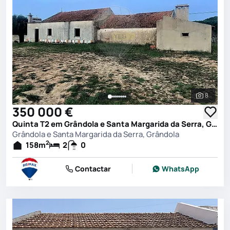
8
Ver toda
350 000 €
Quinta T2 em Grândola e Santa Margarida da Serra, Grândola
Grândola e Santa Margarida da Serra, Grândola
2
158
m
2
0
Contactar
WhatsApp