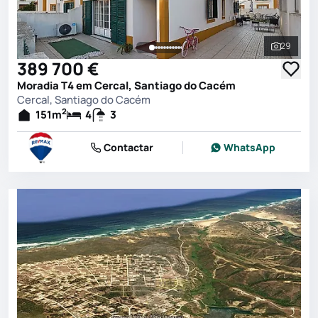
29
Ver toda
389 700 €
Moradia T4 em Cercal, Santiago do Cacém
Cercal, Santiago do Cacém
2
151
m
4
3
Contactar
WhatsApp