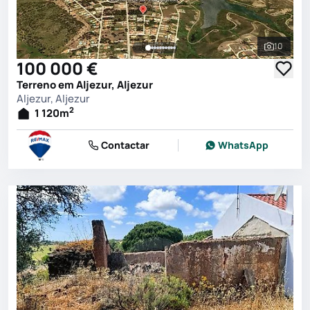
10
Ver toda
100 000 €
Terreno em Aljezur, Aljezur
Aljezur, Aljezur
2
1 120
m
Contactar
WhatsApp