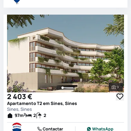
9
Ver toda
2 403 €
Apartamento T2 em Sines, Sines
Sines, Sines
2
97
m
2
2
Contactar
WhatsApp