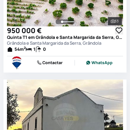
33
Ver toda
950 000 €
Quinta T1 em Grândola e Santa Margarida da Serra, Grândola
Grândola e Santa Margarida da Serra, Grândola
2
54
m
1
0
Contactar
WhatsApp