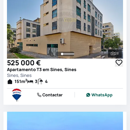
28
Ver toda
525 000 €
Apartamento T3 em Sines, Sines
Sines, Sines
2
151
m
3
4
Contactar
WhatsApp