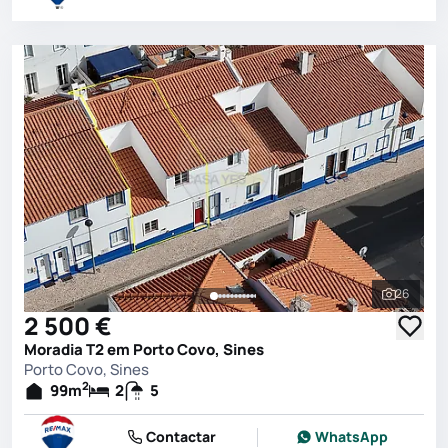
26
Ver toda
2 500 €
Moradia T2 em Porto Covo, Sines
Porto Covo, Sines
2
99
m
2
5
Contactar
WhatsApp