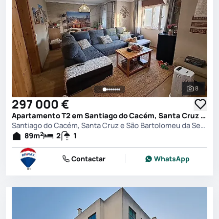
8
Ver toda
297 000 €
Apartamento T2 em Santiago do Cacém, Santa Cruz e São Bartolomeu da Serra, Santiago do Cacém
Santiago do Cacém, Santa Cruz e São Bartolomeu da Serra, Santiago do Cacém
2
89
m
2
1
Contactar
WhatsApp