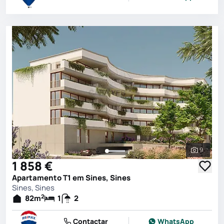
9
Ver toda
1 858 €
Apartamento T1 em Sines, Sines
Sines, Sines
2
82
m
1
2
Contactar
WhatsApp