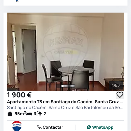
20
Ver toda
1 900 €
Apartamento T3 em Santiago do Cacém, Santa Cruz e São Bartolomeu da Serra, Santiago do Cacém
Santiago do Cacém, Santa Cruz e São Bartolomeu da Serra, Santiago do Cacém
2
95
m
3
2
Contactar
WhatsApp