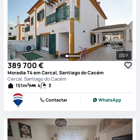
29
Ver toda
389 700 €
Moradia T4 em Cercal, Santiago do Cacém
Cercal, Santiago do Cacém
2
151
m
4
3
Contactar
WhatsApp