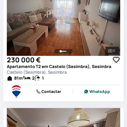
5
Ver toda
230 000 €
Apartamento T2 em Castelo (Sesimbra), Sesimbra
Castelo (Sesimbra), Sesimbra
2
81
m
2
1
Contactar
WhatsApp