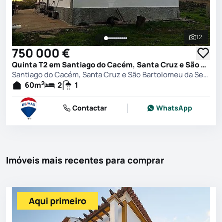
12
Ver toda
750 000 €
Quinta T2 em Santiago do Cacém, Santa Cruz e São Bartolomeu da Serra, Santiago do Cacém
Santiago do Cacém, Santa Cruz e São Bartolomeu da Serra, Santiago do Cacém
2
60
m
2
1
Contactar
WhatsApp
Imóveis mais recentes para comprar
Aqui primeiro