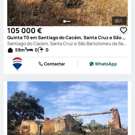
5
Ver toda
105 000 €
Quinta T0 em Santiago do Cacém, Santa Cruz e São Bartolomeu da Serra, Santiago do Cacém
Santiago do Cacém, Santa Cruz e São Bartolomeu da Serra, Santiago do Cacém
2
59
m
0
0
Contactar
WhatsApp