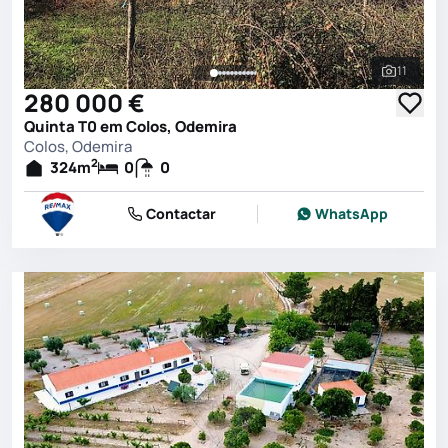
11
Ver toda
280 000 €
Quinta T0 em Colos, Odemira
Colos, Odemira
2
324
m
0
0
Contactar
WhatsApp