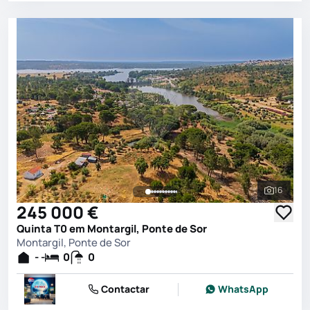
16
Ver toda
245 000 €
Quinta T0 em Montargil, Ponte de Sor
Montargil, Ponte de Sor
- -
0
0
Contactar
WhatsApp