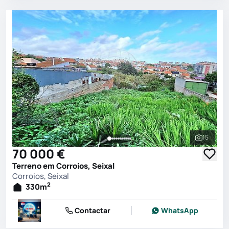
15
Ver toda
70 000 €
Terreno em Corroios, Seixal
Corroios, Seixal
2
330
m
Contactar
WhatsApp