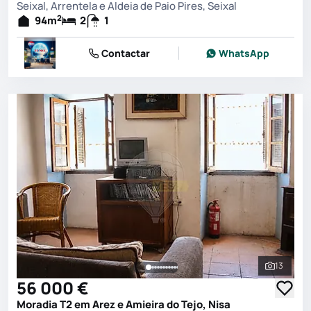
Seixal, Arrentela e Aldeia de Paio Pires, Seixal
2
94
m
2
1
Contactar
WhatsApp
13
Ver toda
56 000 €
Moradia T2 em Arez e Amieira do Tejo, Nisa