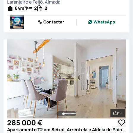
Laranjeiro e Feijó, Almada
2
84
m
2
2
Contactar
WhatsApp
39
Ver toda
285 000 €
Apartamento T2 em Seixal, Arrentela e Aldeia de Paio Pires, Seixal