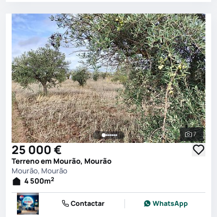
7
Ver toda
25 000 €
Terreno em Mourão, Mourão
Mourão, Mourão
2
4 500
m
Contactar
WhatsApp