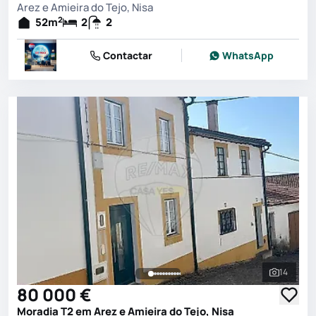
Arez e Amieira do Tejo, Nisa
2
52
m
2
2
Contactar
WhatsApp
14
Ver toda
80 000 €
Moradia T2 em Arez e Amieira do Tejo, Nisa