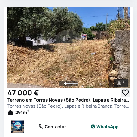
13
Ver toda
47 000 €
Terreno em Torres Novas (São Pedro), Lapas e Ribeira Branca, Torres Novas
Torres Novas (São Pedro), Lapas e Ribeira Branca, Torres Novas
2
291
m
Contactar
WhatsApp