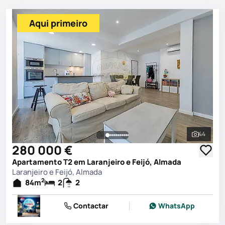
Aqui primeiro
44
Ver toda
280 000 €
Apartamento T2 em Laranjeiro e Feijó, Almada
Laranjeiro e Feijó, Almada
2
84
m
2
2
Contactar
WhatsApp