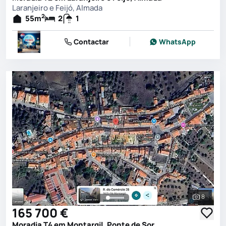
Laranjeiro e Feijó, Almada
2
55
m
2
1
Contactar
WhatsApp
8
Ver toda
165 700 €
Moradia T4 em Montargil, Ponte de Sor