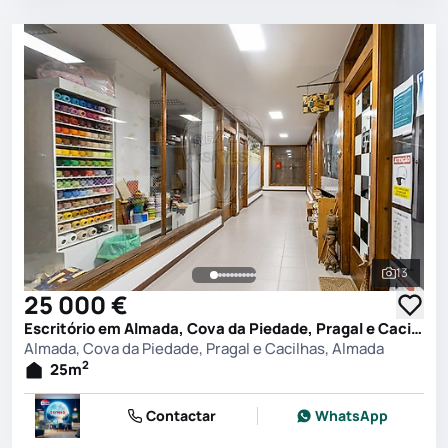
13
Ver toda
25 000 €
Escritório em Almada, Cova da Piedade, Pragal e Cacilhas, Almada
Almada, Cova da Piedade, Pragal e Cacilhas, Almada
2
25
m
Contactar
WhatsApp