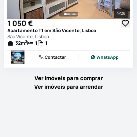
26
Ver toda
1 050 €
Apartamento T1 em São Vicente, Lisboa
São Vicente, Lisboa
2
32
m
1
1
Contactar
WhatsApp
Ver imóveis para comprar
Ver imóveis para arrendar