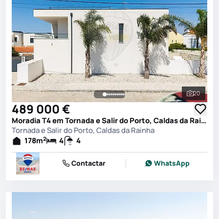
20
Ver toda
489 000 €
Moradia T4 em Tornada e Salir do Porto, Caldas da Rainha
Tornada e Salir do Porto, Caldas da Rainha
2
178
m
4
4
Contactar
WhatsApp