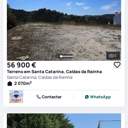
13
Ver toda
56 900 €
Terreno em Santa Catarina, Caldas da Rainha
Santa Catarina, Caldas da Rainha
2
2 070
m
Contactar
WhatsApp