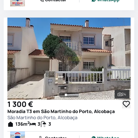
24
Ver toda
1 300 €
Moradia T3 em São Martinho do Porto, Alcobaça
São Martinho do Porto, Alcobaça
2
136
m
3
3