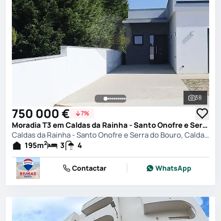
38
Ver toda
750 000 €
7%
Moradia T3 em Caldas da Rainha - Santo Onofre e Serra do Bouro, Caldas da Rainha
Caldas da Rainha - Santo Onofre e Serra do Bouro, Caldas da Rainha
2
195
m
3
4
Contactar
WhatsApp