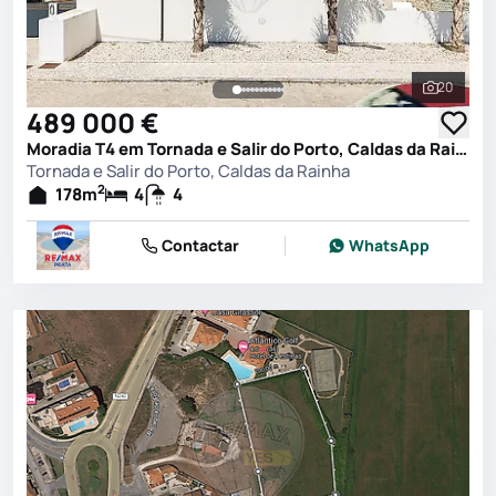
20
Ver toda
489 000 €
Moradia T4 em Tornada e Salir do Porto, Caldas da Rainha
Tornada e Salir do Porto, Caldas da Rainha
2
178
m
4
4
Contactar
WhatsApp