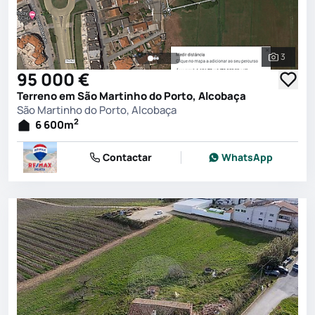
3
Ver toda
95 000 €
Terreno em São Martinho do Porto, Alcobaça
São Martinho do Porto, Alcobaça
2
6 600
m
Contactar
WhatsApp