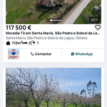
19
Ver toda
117 500 €
Moradia T2 em Santa Maria, São Pedro e Sobral da Lagoa, Óbidos
Santa Maria, São Pedro e Sobral da Lagoa, Óbidos
2
112
m
2
1
Contactar
WhatsApp