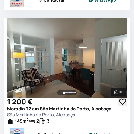
Contactar
WhatsApp
10
Ver toda
1 200 €
Moradia T2 em São Martinho do Porto, Alcobaça
São Martinho do Porto, Alcobaça
2
145
m
2
3