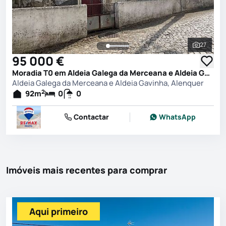
27
Ver toda
95 000 €
Moradia T0 em Aldeia Galega da Merceana e Aldeia Gavinha, Alenquer
Aldeia Galega da Merceana e Aldeia Gavinha, Alenquer
2
92
m
0
0
Contactar
WhatsApp
Imóveis mais recentes para comprar
Aqui primeiro