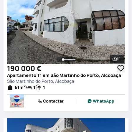
12
Ver toda
190 000 €
Apartamento T1 em São Martinho do Porto, Alcobaça
São Martinho do Porto, Alcobaça
2
61
m
1
1
Contactar
WhatsApp