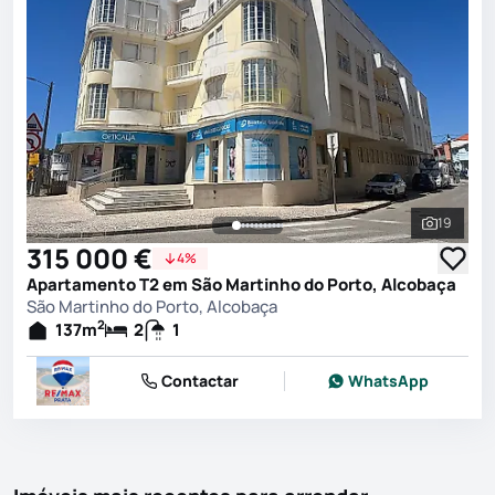
19
Ver toda
315 000 €
4%
Apartamento T2 em São Martinho do Porto, Alcobaça
São Martinho do Porto, Alcobaça
2
137
m
2
1
Contactar
WhatsApp