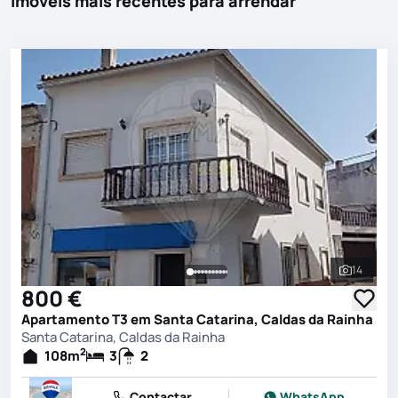
Imóveis mais recentes para arrendar
14
Ver toda
800 €
Apartamento T3 em Santa Catarina, Caldas da Rainha
Santa Catarina, Caldas da Rainha
2
108
m
3
2
Contactar
WhatsApp