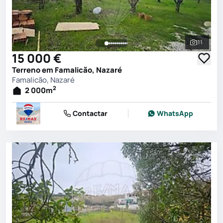
11
Ver toda
15 000 €
Terreno em Famalicão, Nazaré
Famalicão, Nazaré
2
2 000
m
Contactar
WhatsApp