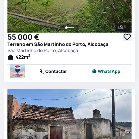
6
Ver toda
55 000 €
Terreno em São Martinho do Porto, Alcobaça
São Martinho do Porto, Alcobaça
2
422
m
Contactar
WhatsApp