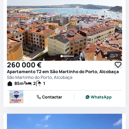
28
Ver toda
260 000 €
Apartamento T2 em São Martinho do Porto, Alcobaça
São Martinho do Porto, Alcobaça
2
85
m
2
1
Contactar
WhatsApp