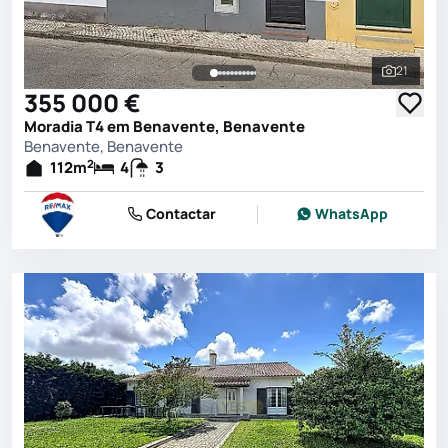
21
Ver toda
355 000 €
Moradia T4 em Benavente, Benavente
Benavente, Benavente
2
112
m
4
3
Contactar
WhatsApp