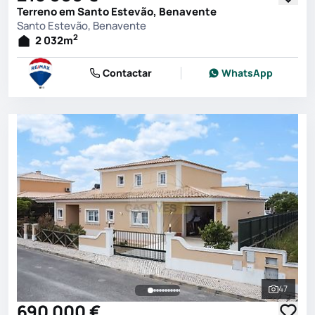
Terreno em Santo Estevão, Benavente
Santo Estevão, Benavente
2
2 032
m
Contactar
WhatsApp
47
Ver toda
690 000 €