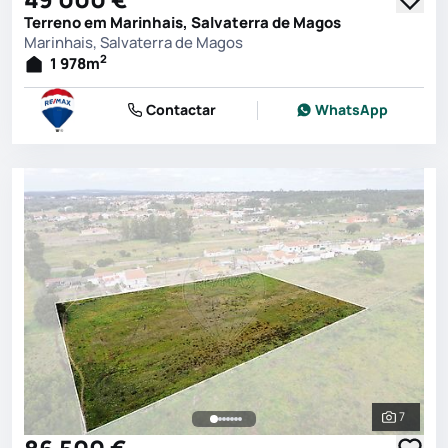
Terreno em Marinhais, Salvaterra de Magos
Marinhais, Salvaterra de Magos
2
1 978
m
Contactar
WhatsApp
7
Ver toda