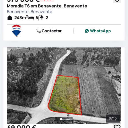
Moradia T6 em Benavente, Benavente
Benavente, Benavente
2
243
m
6
2
Contactar
WhatsApp
10
Ver toda
49 000 €