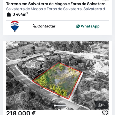
Terreno em Salvaterra de Magos e Foros de Salvaterra, Salvaterra de Magos
Salvaterra de Magos e Foros de Salvaterra, Salvaterra de Magos
2
3 464
m
Contactar
WhatsApp
15
Ver toda
218 000 €