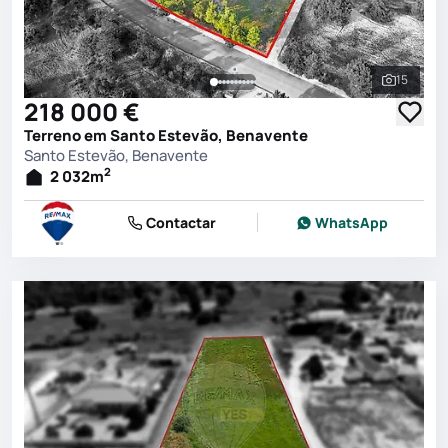
15
Ver toda
218 000 €
Terreno em Santo Estevão, Benavente
Santo Estevão, Benavente
2
2 032
m
Contactar
WhatsApp