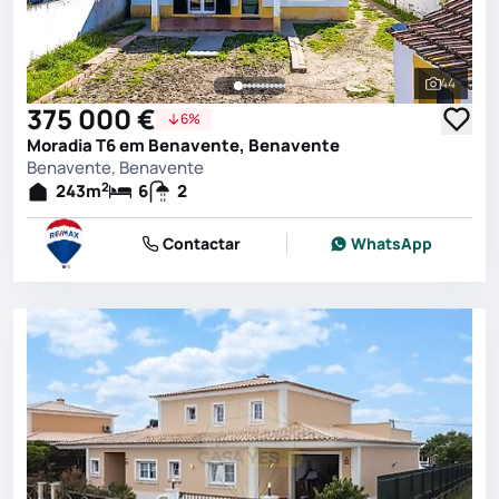
44
Ver toda
375 000 €
6%
Moradia T6 em Benavente, Benavente
Benavente, Benavente
2
243
m
6
2
Contactar
WhatsApp