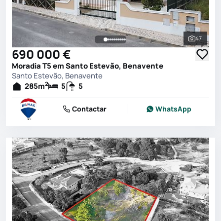
47
Ver toda
690 000 €
Moradia T5 em Santo Estevão, Benavente
Santo Estevão, Benavente
2
285
m
5
5
Contactar
WhatsApp