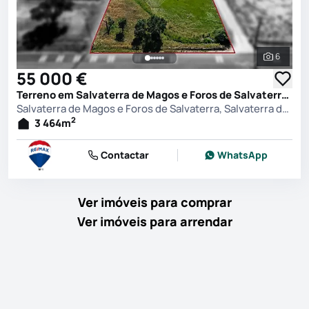
6
Ver toda
55 000 €
Terreno em Salvaterra de Magos e Foros de Salvaterra, Salvaterra de Magos
Salvaterra de Magos e Foros de Salvaterra, Salvaterra de Magos
2
3 464
m
Contactar
WhatsApp
Ver imóveis para comprar
Ver imóveis para arrendar