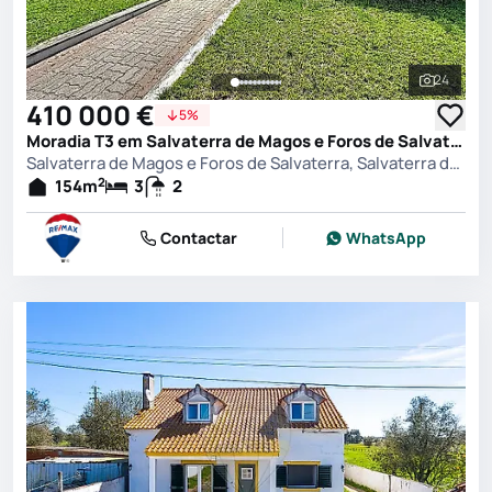
24
Ver toda
410 000 €
5%
Moradia T3 em Salvaterra de Magos e Foros de Salvaterra, Salvaterra de Magos
Salvaterra de Magos e Foros de Salvaterra, Salvaterra de Magos
2
154
m
3
2
Contactar
WhatsApp