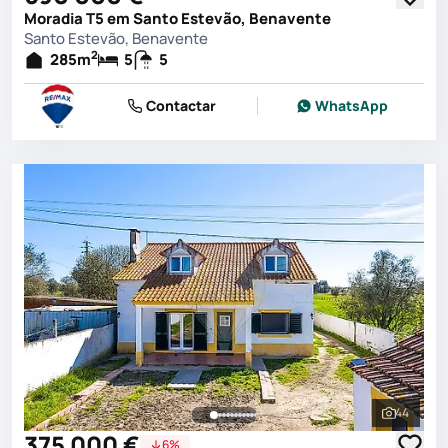
Moradia T5 em Santo Estevão, Benavente
Santo Estevão, Benavente
2
285
m
5
5
Contactar
WhatsApp
44
Ver toda
375 000 €
6%