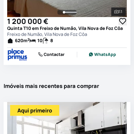
33
Ver toda
1 200 000 €
Quinta T10 em Freixo de Numão, Vila Nova de Foz Côa
Freixo de Numão, Vila Nova de Foz Côa
2
620
m
10
8
Contactar
WhatsApp
Imóveis mais recentes para comprar
Aqui primeiro