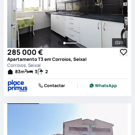
20
Ver toda
285 000 €
Apartamento T3 em Corroios, Seixal
Corroios, Seixal
2
83
m
3
2
Contactar
WhatsApp