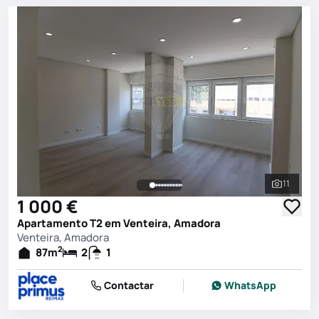
11
Ver toda
1 000 €
Apartamento T2 em Venteira, Amadora
Venteira, Amadora
2
87
m
2
1
Contactar
WhatsApp