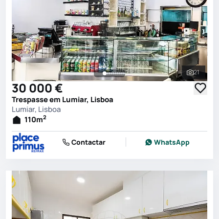
21
Ver toda
30 000 €
Trespasse em Lumiar, Lisboa
Lumiar, Lisboa
2
110
m
Contactar
WhatsApp