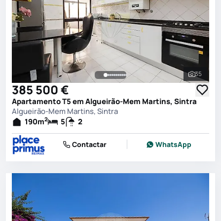
35
Ver toda
385 500 €
Apartamento T5 em Algueirão-Mem Martins, Sintra
Algueirão-Mem Martins, Sintra
2
190
m
5
2
Contactar
WhatsApp