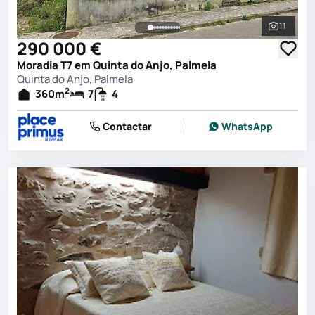
11
Ver toda
290 000 €
Moradia T7 em Quinta do Anjo, Palmela
Quinta do Anjo, Palmela
2
360
m
7
4
Contactar
WhatsApp