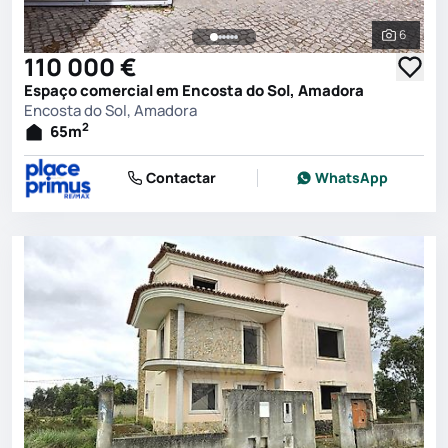
6
Ver toda
110 000 €
Espaço comercial em Encosta do Sol, Amadora
Encosta do Sol, Amadora
2
65
m
Contactar
WhatsApp