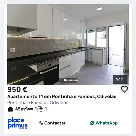
11
Ver toda
950 €
Apartamento T1 em Pontinha e Famões, Odivelas
Pontinha e Famões, Odivelas
2
45
m
1
1
Contactar
WhatsApp