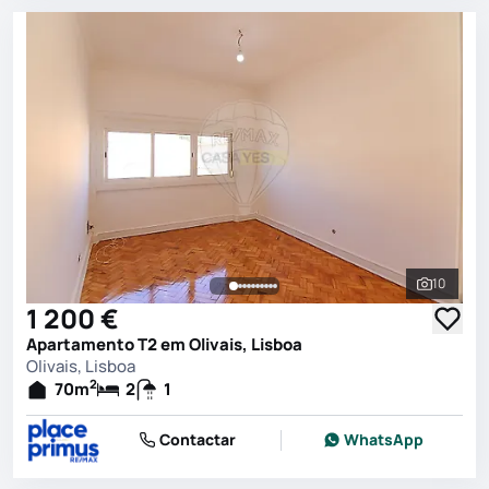
10
Ver toda
1 200 €
Apartamento T2 em Olivais, Lisboa
Olivais, Lisboa
2
70
m
2
1
Contactar
WhatsApp