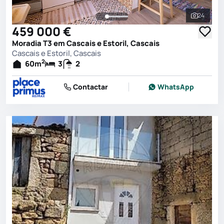
24
Ver toda
459 000 €
Moradia T3 em Cascais e Estoril, Cascais
Cascais e Estoril, Cascais
2
60
m
3
2
Contactar
WhatsApp