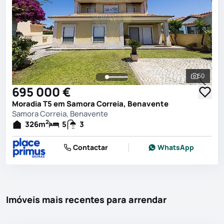
50
Ver toda
695 000 €
Moradia T5 em Samora Correia, Benavente
Samora Correia, Benavente
2
326
m
5
3
Contactar
WhatsApp
Imóveis mais recentes para arrendar