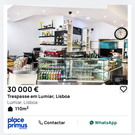
21
Ver toda
30 000 €
Trespasse em Lumiar, Lisboa
Lumiar, Lisboa
2
110
m
Contactar
WhatsApp