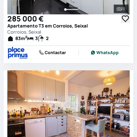
20
Ver toda
285 000 €
Apartamento T3 em Corroios, Seixal
Corroios, Seixal
2
83
m
3
2
Contactar
WhatsApp