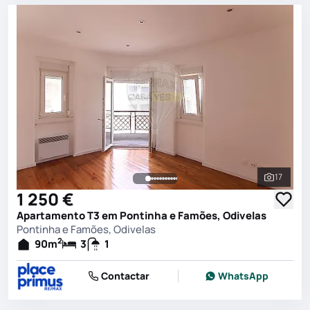
17
Ver toda
1 250 €
Apartamento T3 em Pontinha e Famões, Odivelas
Pontinha e Famões, Odivelas
2
90
m
3
1
Contactar
WhatsApp