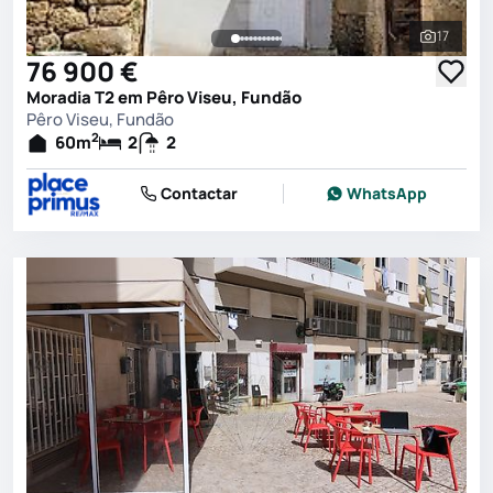
17
Ver toda
76 900 €
Moradia T2 em Pêro Viseu, Fundão
Pêro Viseu, Fundão
2
60
m
2
2
Contactar
WhatsApp