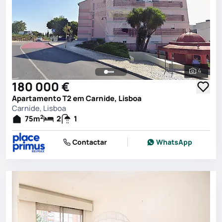
4
Ver toda
180 000 €
Apartamento T2 em Carnide, Lisboa
Carnide, Lisboa
2
75
m
2
1
Contactar
WhatsApp