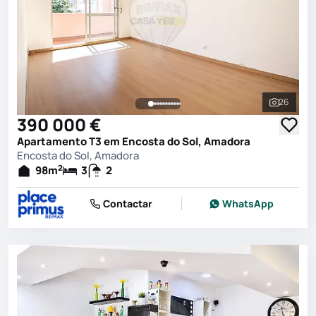
26
Ver toda
390 000 €
Apartamento T3 em Encosta do Sol, Amadora
Encosta do Sol, Amadora
2
98
m
3
2
Contactar
WhatsApp