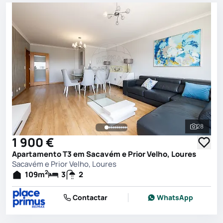
28
Ver toda
1 900 €
Apartamento T3 em Sacavém e Prior Velho, Loures
Sacavém e Prior Velho, Loures
2
109
m
3
2
Contactar
WhatsApp