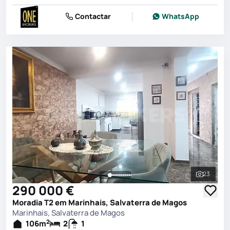
Contactar
WhatsApp
23
Ver toda
290 000 €
Moradia T2 em Marinhais, Salvaterra de Magos
Marinhais, Salvaterra de Magos
2
106
m
2
1