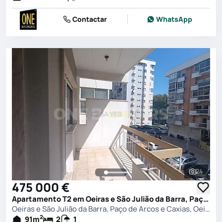
Contactar
WhatsApp
24
Ver toda
475 000 €
Apartamento T2 em Oeiras e São Julião da Barra, Paço de Arcos e Caxias, Oeiras
Oeiras e São Julião da Barra, Paço de Arcos e Caxias, Oeiras
2
91
m
2
1