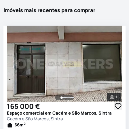
Imóveis mais recentes para comprar
11
Ver toda
165 000 €
Espaço comercial em Cacém e São Marcos, Sintra
Cacém e São Marcos, Sintra
2
66
m