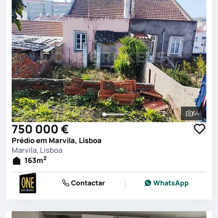
64
Ver toda
750 000 €
Prédio em Marvila, Lisboa
Marvila, Lisboa
2
163
m
Contactar
WhatsApp