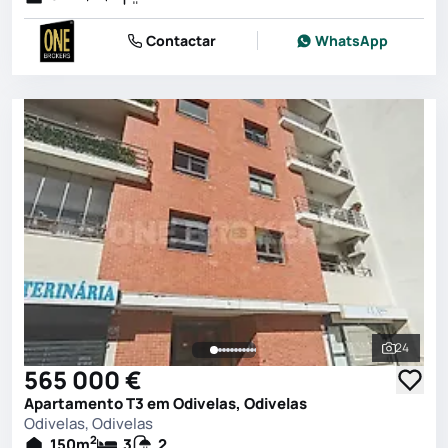
Contactar
WhatsApp
24
Ver toda
565 000 €
Apartamento T3 em Odivelas, Odivelas
Odivelas, Odivelas
2
150
m
3
2