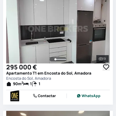
19
Ver toda
295 000 €
Apartamento T1 em Encosta do Sol, Amadora
Encosta do Sol, Amadora
2
90
m
1
1
Contactar
WhatsApp