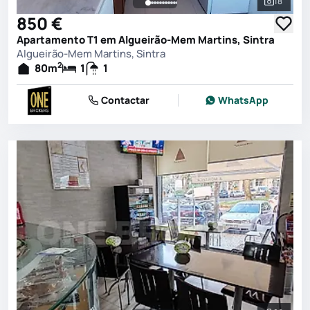
18
Ver toda
850 €
Apartamento T1 em Algueirão-Mem Martins, Sintra
Algueirão-Mem Martins, Sintra
2
80
m
1
1
Contactar
WhatsApp