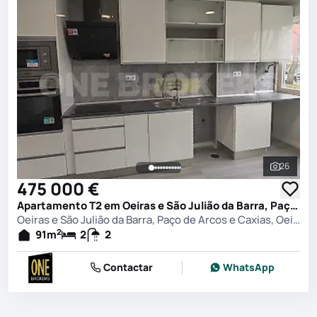
26
Ver toda
475 000 €
Apartamento T2 em Oeiras e São Julião da Barra, Paço de Arcos e Caxias, Oeiras
Oeiras e São Julião da Barra, Paço de Arcos e Caxias, Oeiras
2
91
m
2
2
Contactar
WhatsApp