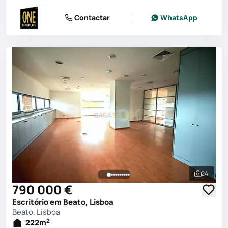
Contactar
WhatsApp
24
Ver toda
790 000 €
Escritório em Beato, Lisboa
Beato, Lisboa
2
222
m