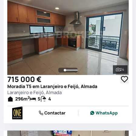
24
Ver toda
715 000 €
Moradia T5 em Laranjeiro e Feijó, Almada
Laranjeiro e Feijó, Almada
2
296
m
5
4
Contactar
WhatsApp