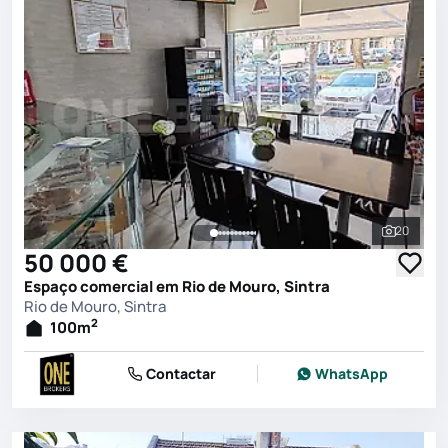
20
Ver toda
50 000 €
Espaço comercial em Rio de Mouro, Sintra
Rio de Mouro, Sintra
2
100
m
Contactar
WhatsApp