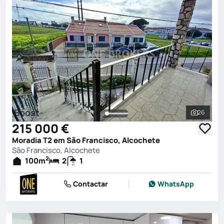
Boost
26
Ver toda
215 000 €
Moradia T2 em São Francisco, Alcochete
São Francisco, Alcochete
2
100
m
2
1
Contactar
WhatsApp