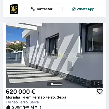
Contactar
WhatsApp
19
Ver toda
620 000 €
Moradia T4 em Fernão Ferro, Seixal
Fernão Ferro, Seixal
2
200
m
4
3