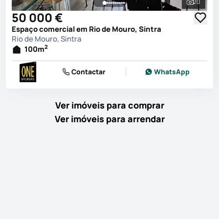
20
Ver toda
50 000 €
Espaço comercial em Rio de Mouro, Sintra
Rio de Mouro, Sintra
2
100
m
Contactar
WhatsApp
Ver imóveis para comprar
Ver imóveis para arrendar