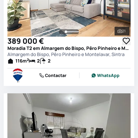
21
Ver toda
389 000 €
Moradia T2 em Almargem do Bispo, Pêro Pinheiro e Montelavar, Sintra
Almargem do Bispo, Pêro Pinheiro e Montelavar, Sintra
2
116
m
2
2
Contactar
WhatsApp