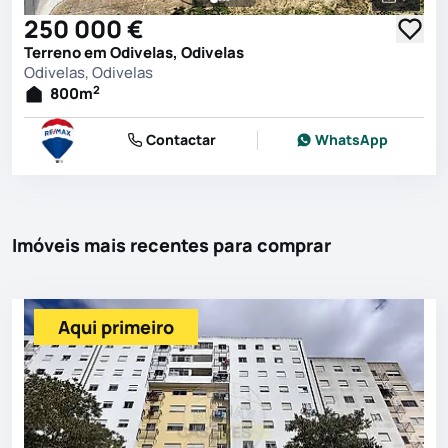
Ver toda
250 000 €
Terreno em Odivelas, Odivelas
Odivelas, Odivelas
2
800
m
Contactar
WhatsApp
Imóveis mais recentes para comprar
Aqui primeiro