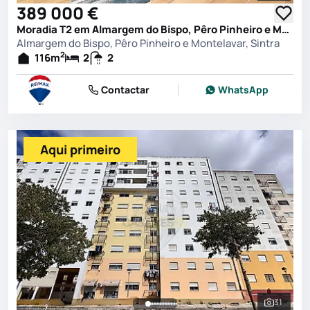
389 000 €
Moradia T2 em Almargem do Bispo, Pêro Pinheiro e Montelavar, Sintra
Almargem do Bispo, Pêro Pinheiro e Montelavar, Sintra
2
116
m
2
2
Contactar
WhatsApp
Aqui primeiro
31
Ver toda