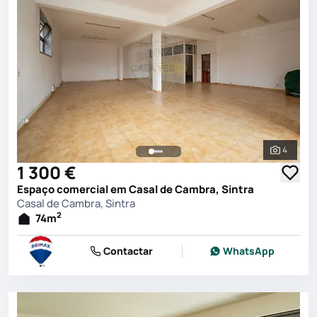
4
Ver toda
1 300 €
Espaço comercial em Casal de Cambra, Sintra
Casal de Cambra, Sintra
2
74
m
Contactar
WhatsApp