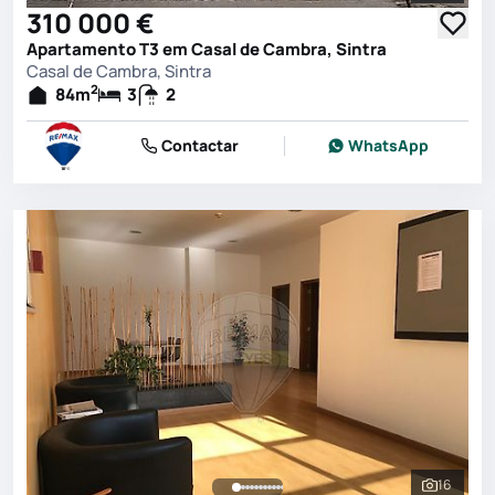
310 000 €
Apartamento T3 em Casal de Cambra, Sintra
Casal de Cambra, Sintra
2
84
m
3
2
Contactar
WhatsApp
16
Ver toda