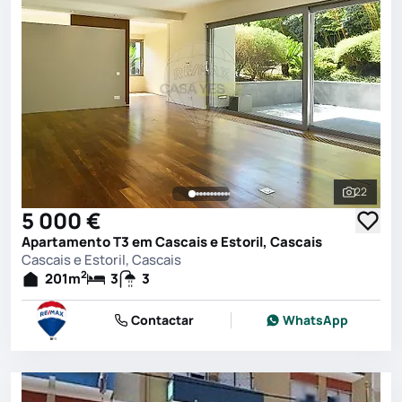
22
Ver toda
5 000 €
Apartamento T3 em Cascais e Estoril, Cascais
Cascais e Estoril, Cascais
2
201
m
3
3
Contactar
WhatsApp