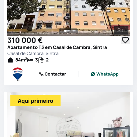
31
Ver toda
310 000 €
Apartamento T3 em Casal de Cambra, Sintra
Casal de Cambra, Sintra
2
84
m
3
2
Contactar
WhatsApp
Aqui primeiro