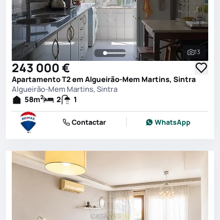
13
Ver toda
243 000 €
Apartamento T2 em Algueirão-Mem Martins, Sintra
Algueirão-Mem Martins, Sintra
2
58
m
2
1
Contactar
WhatsApp