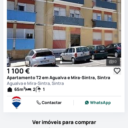
10
Ver toda
1 100 €
Apartamento T2 em Agualva e Mira-Sintra, Sintra
Agualva e Mira-Sintra, Sintra
2
65
m
2
1
Contactar
WhatsApp
Ver imóveis para comprar