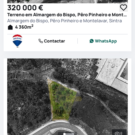
Ver toda
320 000 €
Terreno em Almargem do Bispo, Pêro Pinheiro e Montelavar, Sintra
Almargem do Bispo, Pêro Pinheiro e Montelavar, Sintra
2
4 360
m
Contactar
WhatsApp
8