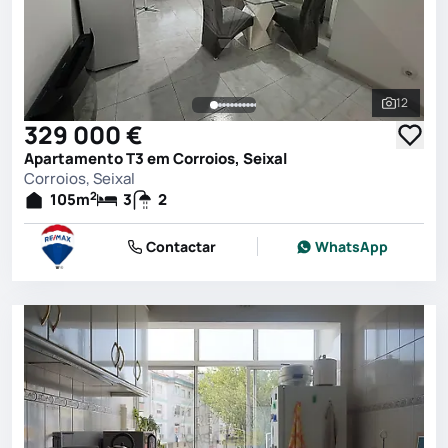
12
Ver toda
329 000 €
Apartamento T3 em Corroios, Seixal
Corroios, Seixal
2
105
m
3
2
Contactar
WhatsApp