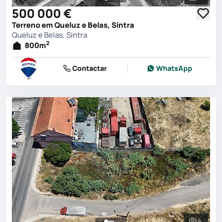
Ver toda
500 000 €
Terreno em Queluz e Belas, Sintra
Queluz e Belas, Sintra
2
800
m
Contactar
WhatsApp
4