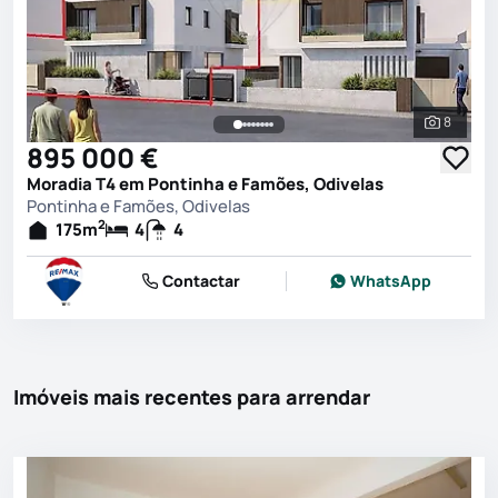
8
Ver toda
895 000 €
Moradia T4 em Pontinha e Famões, Odivelas
Pontinha e Famões, Odivelas
2
175
m
4
4
Contactar
WhatsApp
Imóveis mais recentes para arrendar