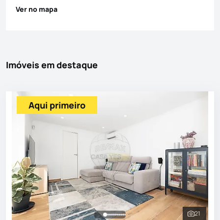
Ver no mapa
Imóveis em destaque
Aqui primeiro
21
Ver toda