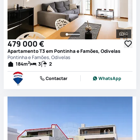
40
Ver toda
479 000 €
Apartamento T3 em Pontinha e Famões, Odivelas
Pontinha e Famões, Odivelas
2
184
m
3
2
Contactar
WhatsApp