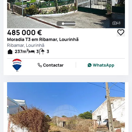
48
Ver toda
485 000 €
Moradia T3 em Ribamar, Lourinhã
Ribamar, Lourinhã
2
237
m
3
3
Contactar
WhatsApp