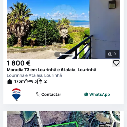
19
Ver toda
1 800 €
Moradia T3 em Lourinhã e Atalaia, Lourinhã
Lourinhã e Atalaia, Lourinhã
2
173
m
3
2
Contactar
WhatsApp