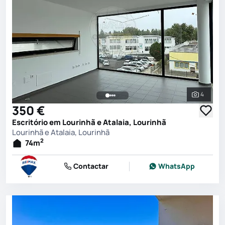
4
Ver toda
350 €
Escritório em Lourinhã e Atalaia, Lourinhã
Lourinhã e Atalaia, Lourinhã
2
74
m
Contactar
WhatsApp