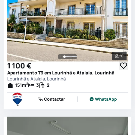
20
Ver toda
1 100 €
Apartamento T3 em Lourinhã e Atalaia, Lourinhã
Lourinhã e Atalaia, Lourinhã
2
151
m
3
2
Contactar
WhatsApp