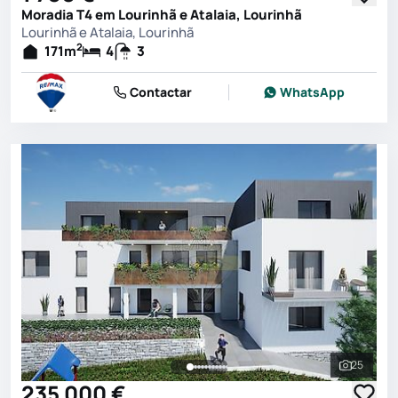
Moradia T4 em Lourinhã e Atalaia, Lourinhã
Lourinhã e Atalaia, Lourinhã
2
171
m
4
3
Contactar
WhatsApp
25
Ver toda
235 000 €