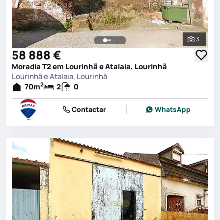
3
Ver toda
58 888 €
Moradia T2 em Lourinhã e Atalaia, Lourinhã
Lourinhã e Atalaia, Lourinhã
2
70
m
2
0
Contactar
WhatsApp