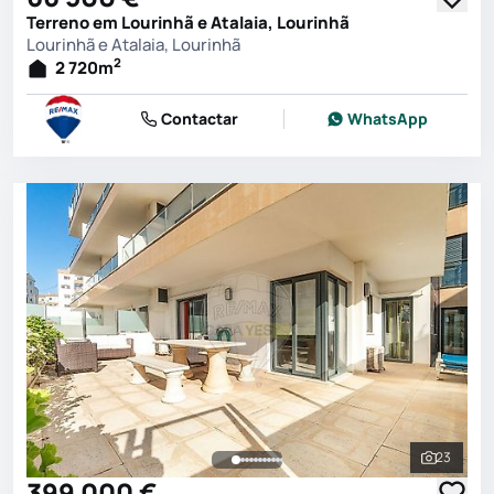
Terreno em Lourinhã e Atalaia, Lourinhã
Lourinhã e Atalaia, Lourinhã
2
2 720
m
Contactar
WhatsApp
23
Ver toda
399 000 €