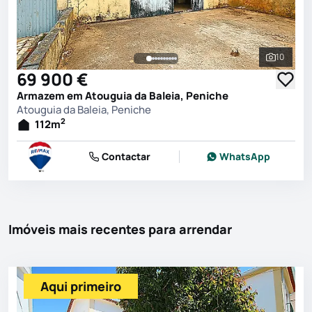
10
Ver toda
69 900 €
Armazem em Atouguia da Baleia, Peniche
Atouguia da Baleia, Peniche
2
112
m
Contactar
WhatsApp
Imóveis mais recentes para arrendar
Aqui primeiro