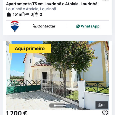
Apartamento T3 em Lourinhã e Atalaia, Lourinhã
Lourinhã e Atalaia, Lourinhã
2
151
m
3
2
Contactar
WhatsApp
Aqui primeiro
41
Ver toda
1 700 €