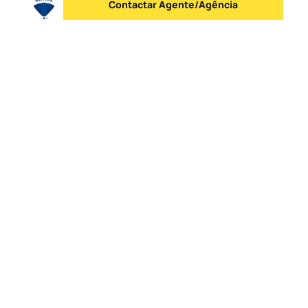
Contactar Agente/Agência
Enviar mensagem
Logo
Ir para a homepage
Lista de Agências
Contactos