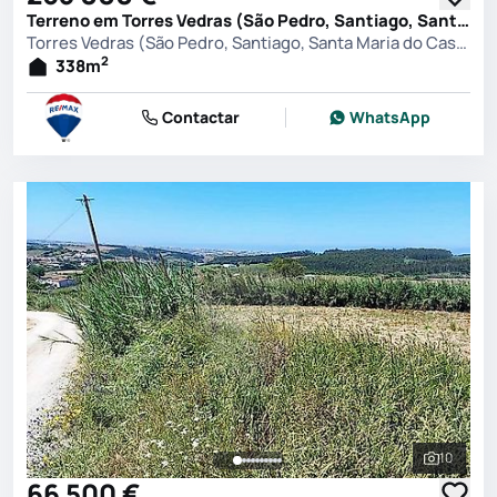
Terreno em Torres Vedras (São Pedro, Santiago, Santa Maria do Castelo e São Miguel) e Matacães, Torres Vedras
Torres Vedras (São Pedro, Santiago, Santa Maria do Castelo e São Miguel) e Matacães, Torres Vedras
2
338
m
Contactar
WhatsApp
10
Ver toda
66 500 €