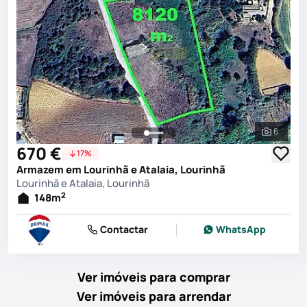
6
Ver toda
670 €
17%
Armazem em Lourinhã e Atalaia, Lourinhã
Lourinhã e Atalaia, Lourinhã
2
148
m
Contactar
WhatsApp
Ver imóveis para comprar
Ver imóveis para arrendar