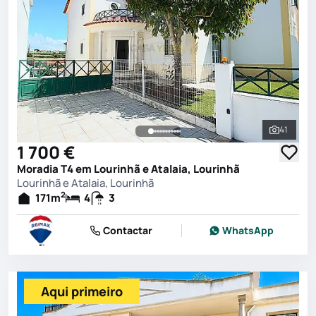
41
Ver toda
1 700 €
Moradia T4 em Lourinhã e Atalaia, Lourinhã
Lourinhã e Atalaia, Lourinhã
2
171
m
4
3
Contactar
WhatsApp
Aqui primeiro