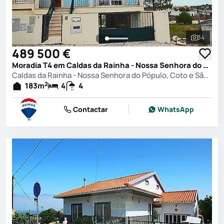
34
Ver toda
489 500 €
Moradia T4 em Caldas da Rainha - Nossa Senhora do Pópulo, Coto e São Gregório, Caldas da Rainha
Caldas da Rainha - Nossa Senhora do Pópulo, Coto e São Gregório, Caldas da Rainha
2
183
m
4
4
Contactar
WhatsApp