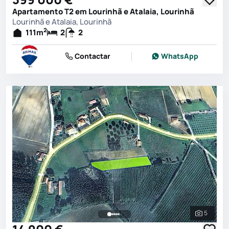
Apartamento T2 em Lourinhã e Atalaia, Lourinhã
Lourinhã e Atalaia, Lourinhã
2
111
m
2
2
Contactar
WhatsApp
5
Ver toda