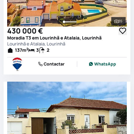
35
Ver toda
430 000 €
Moradia T3 em Lourinhã e Atalaia, Lourinhã
Lourinhã e Atalaia, Lourinhã
2
137
m
3
2
Contactar
WhatsApp