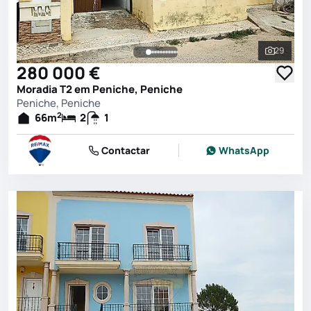
29
Ver toda
280 000 €
Moradia T2 em Peniche, Peniche
Peniche, Peniche
2
66
m
2
1
Contactar
WhatsApp