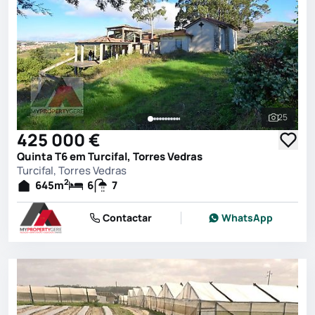
25
Ver toda
425 000 €
Quinta T6 em Turcifal, Torres Vedras
Turcifal, Torres Vedras
2
645
m
6
7
Contactar
WhatsApp