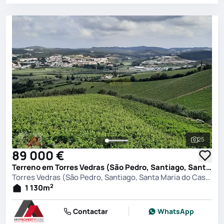
25
Ver toda
89 000 €
Terreno em Torres Vedras (São Pedro, Santiago, Santa Maria do Castelo e São Miguel) e Matacães, Torres Vedras
Torres Vedras (São Pedro, Santiago, Santa Maria do Castelo e São Miguel) e Matacães, Torres Vedras
2
1 130
m
Contactar
WhatsApp