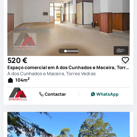
21
Ver toda
520 €
Espaço comercial em A dos Cunhados e Maceira, Torres Vedras
A dos Cunhados e Maceira, Torres Vedras
2
104
m
Contactar
WhatsApp