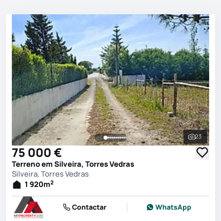
23
Ver toda
75 000 €
Terreno em Silveira, Torres Vedras
Silveira, Torres Vedras
2
1 920
m
Contactar
WhatsApp