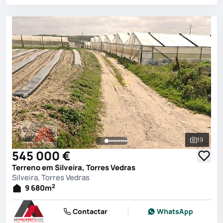
19
Ver toda
545 000 €
Terreno em Silveira, Torres Vedras
Silveira, Torres Vedras
2
9 680
m
Contactar
WhatsApp