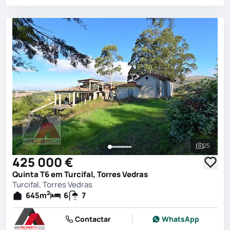
25
Ver toda
425 000 €
Quinta T6 em Turcifal, Torres Vedras
Turcifal, Torres Vedras
2
645
m
6
7
Contactar
WhatsApp