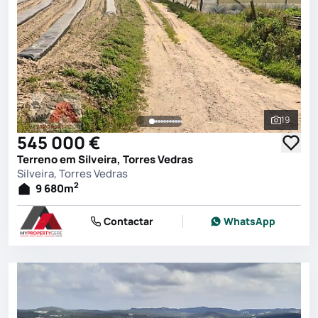
19
Ver toda
545 000 €
Terreno em Silveira, Torres Vedras
Silveira, Torres Vedras
2
9 680
m
Contactar
WhatsApp