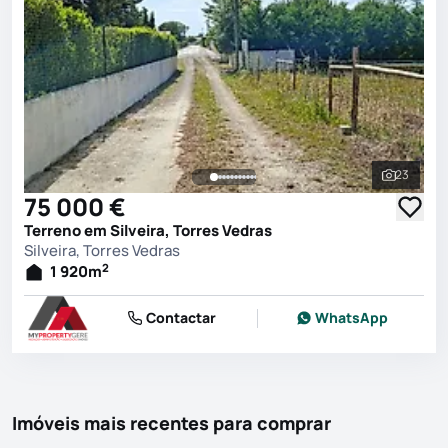
23
Ver toda
75 000 €
Terreno em Silveira, Torres Vedras
Silveira, Torres Vedras
2
1 920
m
Contactar
WhatsApp
Imóveis mais recentes para comprar