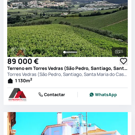
25
Ver toda
89 000 €
Terreno em Torres Vedras (São Pedro, Santiago, Santa Maria do Castelo e São Miguel) e Matacães, Torres Vedras
Torres Vedras (São Pedro, Santiago, Santa Maria do Castelo e São Miguel) e Matacães, Torres Vedras
2
1 130
m
Contactar
WhatsApp