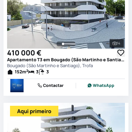
14
Ver toda
410 000 €
Apartamento T3 em Bougado (São Martinho e Santiago), Trofa
Bougado (São Martinho e Santiago), Trofa
2
152
m
3
3
Contactar
WhatsApp
Aqui primeiro