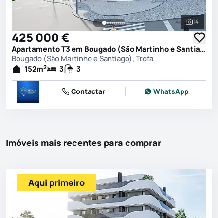
14
Ver toda
425 000 €
Apartamento T3 em Bougado (São Martinho e Santiago), Trofa
Bougado (São Martinho e Santiago), Trofa
2
152
m
3
3
Contactar
WhatsApp
Imóveis mais recentes para comprar
Aqui primeiro