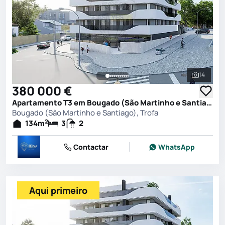
14
Ver toda
380 000 €
Apartamento T3 em Bougado (São Martinho e Santiago), Trofa
Bougado (São Martinho e Santiago), Trofa
2
134
m
3
2
Contactar
WhatsApp
Aqui primeiro