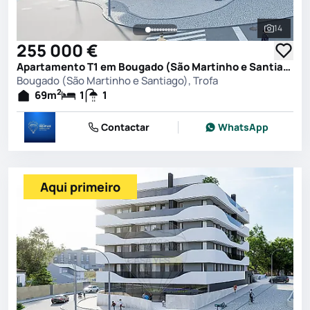
14
Ver toda
255 000 €
Apartamento T1 em Bougado (São Martinho e Santiago), Trofa
Bougado (São Martinho e Santiago), Trofa
2
69
m
1
1
Contactar
WhatsApp
Aqui primeiro