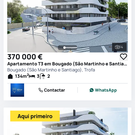
14
Ver toda
370 000 €
Apartamento T3 em Bougado (São Martinho e Santiago), Trofa
Bougado (São Martinho e Santiago), Trofa
2
134
m
3
2
Contactar
WhatsApp
Aqui primeiro