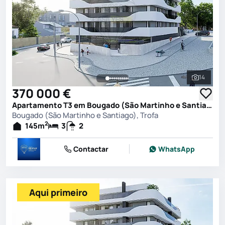
14
Ver toda
370 000 €
Apartamento T3 em Bougado (São Martinho e Santiago), Trofa
Bougado (São Martinho e Santiago), Trofa
2
145
m
3
2
Contactar
WhatsApp
Aqui primeiro