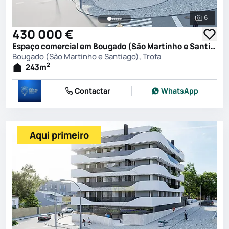
6
Ver toda
430 000 €
Espaço comercial em Bougado (São Martinho e Santiago), Trofa
Bougado (São Martinho e Santiago), Trofa
2
243
m
Contactar
WhatsApp
Aqui primeiro