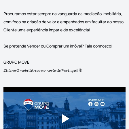
Procuramos estar sempre na vanguarda da mediação Imobiliária,
com foco na criação de valor e empenhados em facultar ao nosso
Cliente uma experiência ímpar e de excelência!
Se pretende Vender ou Comprar um imóvel? Fale connosco!
GRUPO MOVE
𝓛𝓲́𝓭𝓮𝓻𝓮𝓼 𝓘𝓶𝓸𝓫𝓲𝓵𝓲𝓪́𝓻𝓲𝓸𝓼 𝓷𝓸 𝓷𝓸𝓻𝓽𝓮 𝓭𝓮 𝓟𝓸𝓻𝓽𝓾𝓰𝓪𝓵!🎯