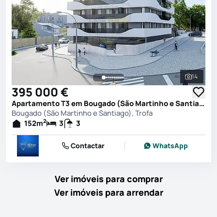
14
Ver toda
395 000 €
Apartamento T3 em Bougado (São Martinho e Santiago), Trofa
Bougado (São Martinho e Santiago), Trofa
2
152
m
3
3
Contactar
WhatsApp
Ver imóveis para comprar
Ver imóveis para arrendar