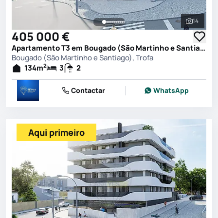
14
Ver toda
405 000 €
Apartamento T3 em Bougado (São Martinho e Santiago), Trofa
Bougado (São Martinho e Santiago), Trofa
2
134
m
3
2
Contactar
WhatsApp
Aqui primeiro