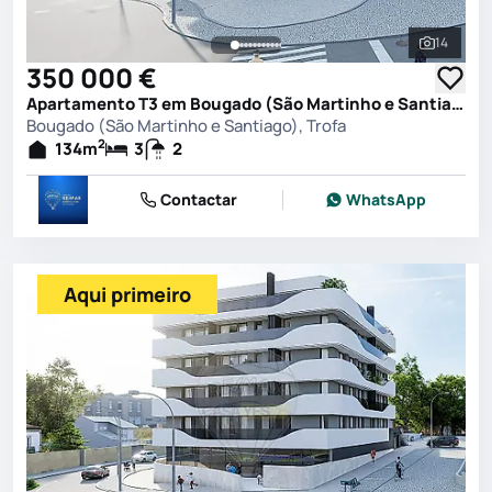
14
Ver toda
350 000 €
Apartamento T3 em Bougado (São Martinho e Santiago), Trofa
Bougado (São Martinho e Santiago), Trofa
2
134
m
3
2
Contactar
WhatsApp
Aqui primeiro