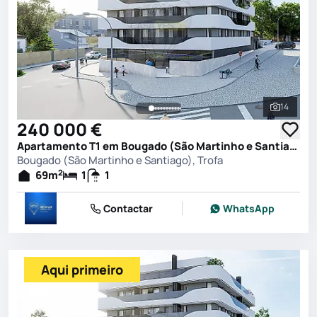
14
Ver toda
240 000 €
Apartamento T1 em Bougado (São Martinho e Santiago), Trofa
Bougado (São Martinho e Santiago), Trofa
2
69
m
1
1
Contactar
WhatsApp
Aqui primeiro