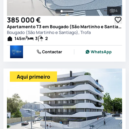
14
Ver toda
385 000 €
Apartamento T3 em Bougado (São Martinho e Santiago), Trofa
Bougado (São Martinho e Santiago), Trofa
2
145
m
3
2
Contactar
WhatsApp
Aqui primeiro