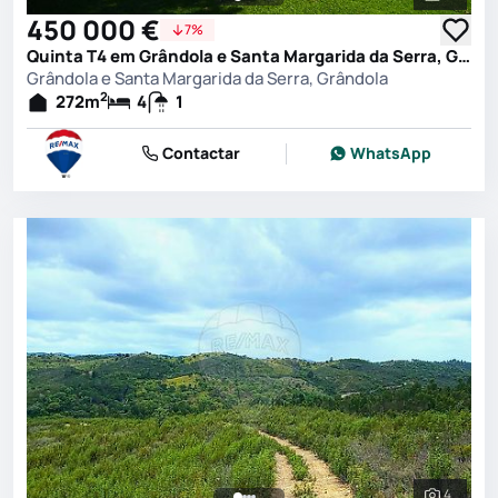
Ver toda
450 000 €
7%
Quinta T4 em Grândola e Santa Margarida da Serra, Grândola
Grândola e Santa Margarida da Serra, Grândola
2
272
m
4
1
Contactar
WhatsApp
4