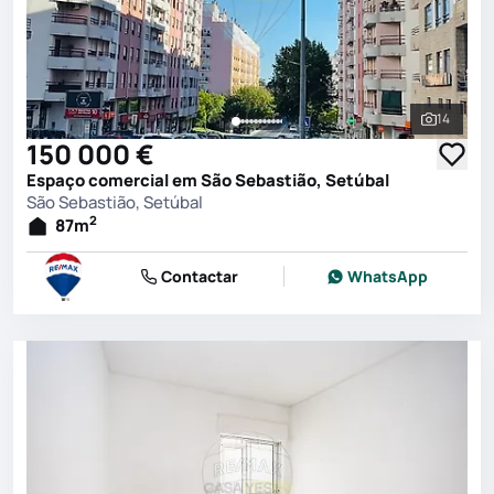
14
Ver toda
150 000 €
Espaço comercial em São Sebastião, Setúbal
São Sebastião, Setúbal
2
87
m
Contactar
WhatsApp