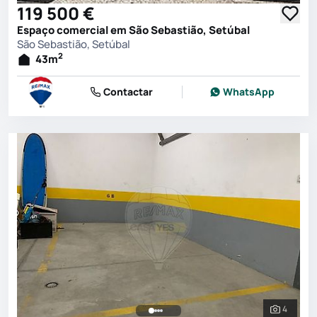
119 500 €
Espaço comercial em São Sebastião, Setúbal
São Sebastião, Setúbal
2
43
m
Contactar
WhatsApp
4
Ver toda