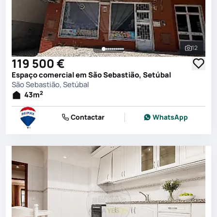
12
Ver toda
119 500 €
Espaço comercial em São Sebastião, Setúbal
São Sebastião, Setúbal
2
43
m
Contactar
WhatsApp