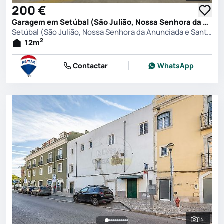
200 €
Garagem em Setúbal (São Julião, Nossa Senhora da Anunciada e Santa Maria da Graça), Setúbal
Setúbal (São Julião, Nossa Senhora da Anunciada e Santa Maria da Graça), Setúbal
2
12
m
Contactar
WhatsApp
14
Ver toda