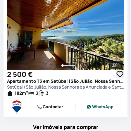
28
Ver toda
2 500 €
Apartamento T3 em Setúbal (São Julião, Nossa Senhora da Anunciada e Santa Maria da Graça), Setúbal
Setúbal (São Julião, Nossa Senhora da Anunciada e Santa Maria da Graça), Setúbal
2
182
m
3
3
Contactar
WhatsApp
Ver imóveis para comprar