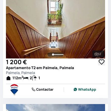
12
Ver toda
1 200 €
Apartamento T2 em Palmela, Palmela
Palmela, Palmela
2
112
m
2
1
Contactar
WhatsApp