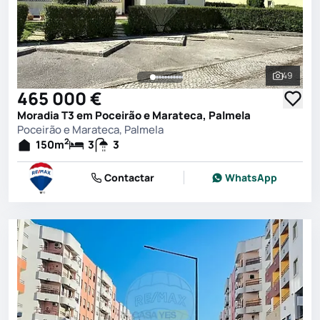
49
Ver toda
465 000 €
Moradia T3 em Poceirão e Marateca, Palmela
Poceirão e Marateca, Palmela
2
150
m
3
3
Contactar
WhatsApp