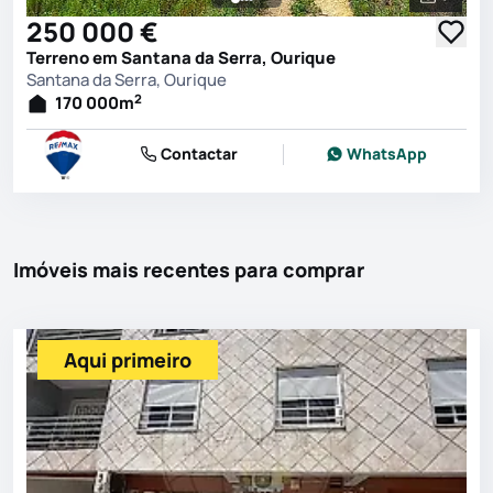
Ver toda
250 000 €
Terreno em Santana da Serra, Ourique
Santana da Serra, Ourique
2
170 000
m
Contactar
WhatsApp
Imóveis mais recentes para comprar
Aqui primeiro