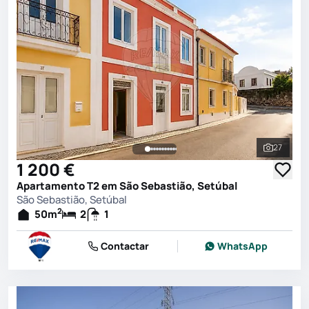
27
Ver toda
1 200 €
Apartamento T2 em São Sebastião, Setúbal
São Sebastião, Setúbal
2
50
m
2
1
Contactar
WhatsApp