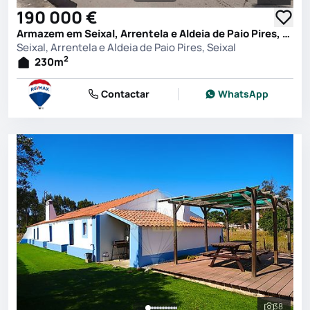
Ver toda
190 000 €
Armazem em Seixal, Arrentela e Aldeia de Paio Pires, Seixal
Seixal, Arrentela e Aldeia de Paio Pires, Seixal
2
230
m
Contactar
WhatsApp
38