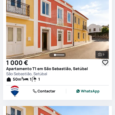
9
Ver toda
1 000 €
Apartamento T1 em São Sebastião, Setúbal
São Sebastião, Setúbal
2
50
m
1
1
Contactar
WhatsApp