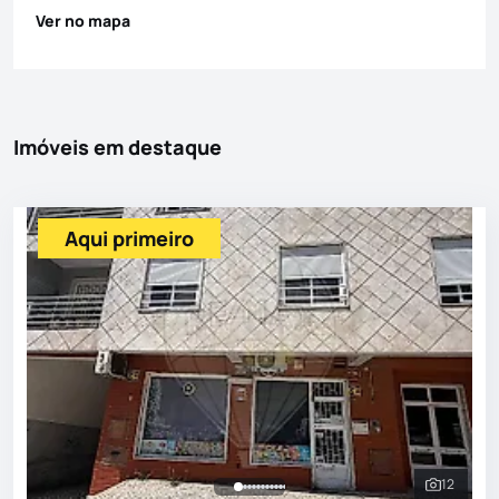
Ver no mapa
Imóveis em destaque
Aqui primeiro
12
Ver toda