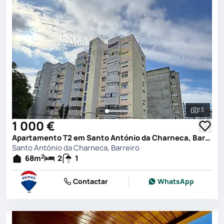
13
Ver toda
1 000 €
Apartamento T2 em Santo António da Charneca, Barreiro
Santo António da Charneca, Barreiro
2
68
m
2
1
Contactar
WhatsApp