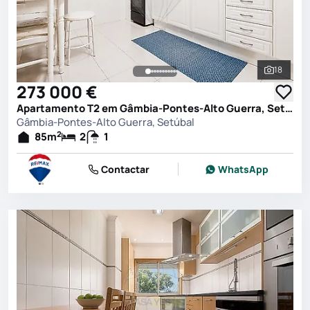
18
Ver toda
273 000 €
Apartamento T2 em Gâmbia-Pontes-Alto Guerra, Setúbal
Gâmbia-Pontes-Alto Guerra, Setúbal
2
85
m
2
1
Contactar
WhatsApp