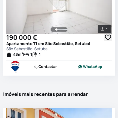
13
Ver toda
190 000 €
Apartamento T1 em São Sebastião, Setúbal
São Sebastião, Setúbal
2
43
m
1
1
Contactar
WhatsApp
Imóveis mais recentes para arrendar