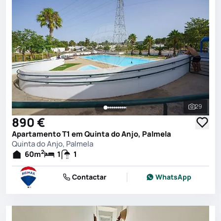
29
Ver toda
890 €
Apartamento T1 em Quinta do Anjo, Palmela
Quinta do Anjo, Palmela
2
60
m
1
1
Contactar
WhatsApp