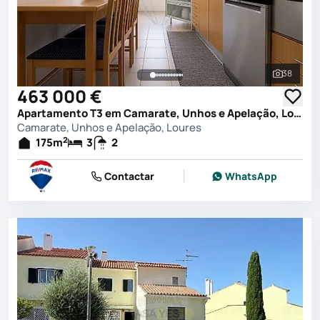
38
Ver toda
463 000 €
Apartamento T3 em Camarate, Unhos e Apelação, Loures
Camarate, Unhos e Apelação, Loures
2
175
m
3
2
Contactar
WhatsApp