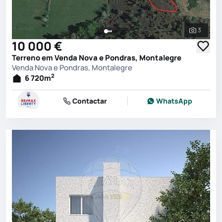
3
Ver toda
10 000 €
Terreno em Venda Nova e Pondras, Montalegre
Venda Nova e Pondras, Montalegre
2
6 720
m
Contactar
WhatsApp