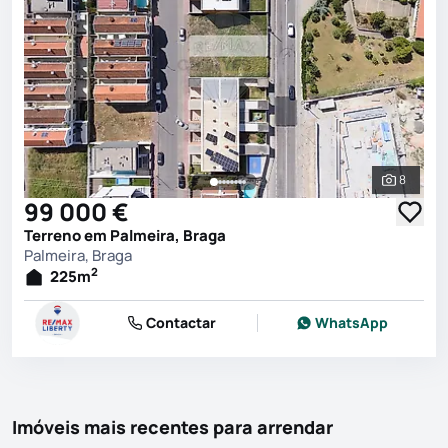
8
Ver toda
99 000 €
Terreno em Palmeira, Braga
Palmeira, Braga
2
225
m
Contactar
WhatsApp
Imóveis mais recentes para arrendar