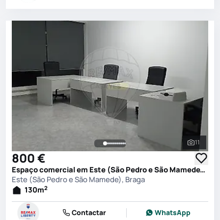
11
Ver toda
800 €
Espaço comercial em Este (São Pedro e São Mamede), Braga
Este (São Pedro e São Mamede), Braga
2
130
m
Contactar
WhatsApp