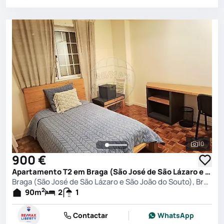
10
Ver toda
900 €
Apartamento T2 em Braga (São José de São Lázaro e São João do Souto), Braga
Braga (São José de São Lázaro e São João do Souto), Braga
2
90
m
2
1
Contactar
WhatsApp