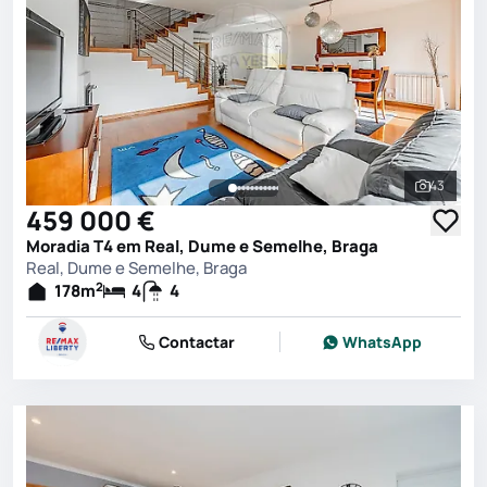
43
Ver toda
459 000 €
Moradia T4 em Real, Dume e Semelhe, Braga
Real, Dume e Semelhe, Braga
2
178
m
4
4
Contactar
WhatsApp