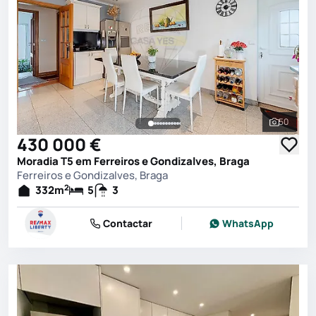
50
Ver toda
430 000 €
Moradia T5 em Ferreiros e Gondizalves, Braga
Ferreiros e Gondizalves, Braga
2
332
m
5
3
Contactar
WhatsApp