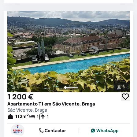
18
Ver toda
1 200 €
Apartamento T1 em São Vicente, Braga
São Vicente, Braga
2
112
m
1
1
Contactar
WhatsApp