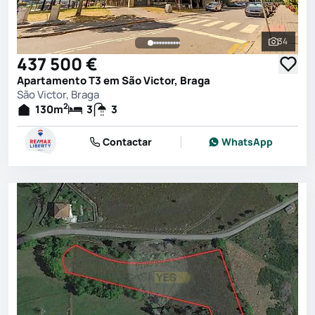
34
Ver toda
437 500 €
Apartamento T3 em São Victor, Braga
São Victor, Braga
2
130
m
3
3
Contactar
WhatsApp