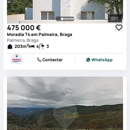
15
Ver toda
475 000 €
Moradia T4 em Palmeira, Braga
Palmeira, Braga
2
203
m
4
3
Contactar
WhatsApp