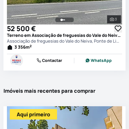
3
Ver toda
52 500 €
Terreno em Associação de freguesias do Vale do Neiva, Ponte de Lima
Associação de freguesias do Vale do Neiva, Ponte de Lima
2
3 356
m
Contactar
WhatsApp
Imóveis mais recentes para comprar
Aqui primeiro