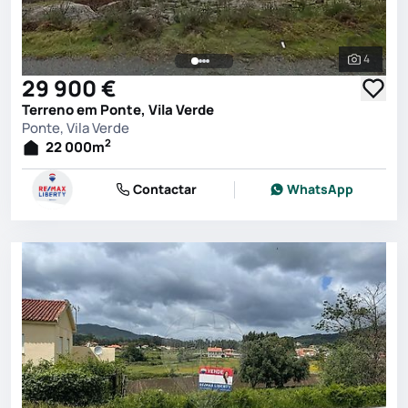
4
Ver toda
29 900 €
Terreno em Ponte, Vila Verde
Ponte, Vila Verde
2
22 000
m
Contactar
WhatsApp