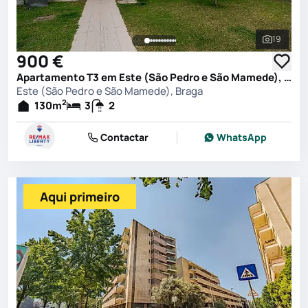
19
Ver toda
900 €
Apartamento T3 em Este (São Pedro e São Mamede), Braga
Este (São Pedro e São Mamede), Braga
2
130
m
3
2
Contactar
WhatsApp
Aqui primeiro