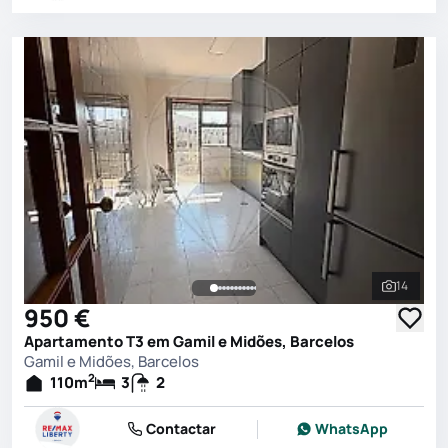
14
Ver toda
950 €
Apartamento T3 em Gamil e Midões, Barcelos
Gamil e Midões, Barcelos
2
110
m
3
2
Contactar
WhatsApp