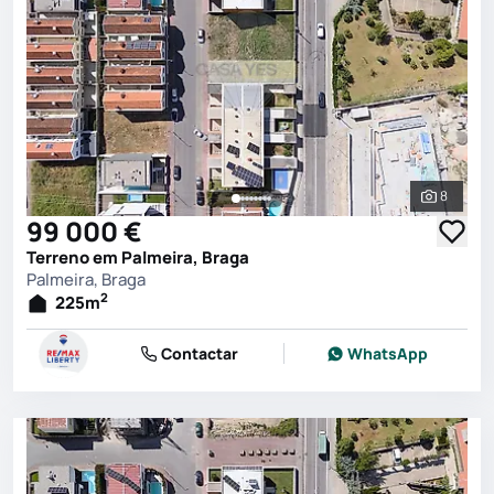
8
Ver toda
99 000 €
Terreno em Palmeira, Braga
Palmeira, Braga
2
225
m
Contactar
WhatsApp