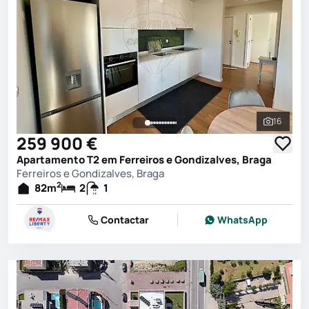
16
Ver toda
259 900 €
Apartamento T2 em Ferreiros e Gondizalves, Braga
Ferreiros e Gondizalves, Braga
2
82
m
2
1
Contactar
WhatsApp