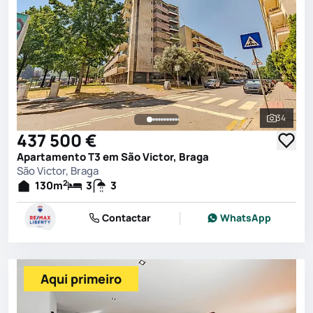
34
Ver toda
437 500 €
Apartamento T3 em São Victor, Braga
São Victor, Braga
2
130
m
3
3
Contactar
WhatsApp
Aqui primeiro