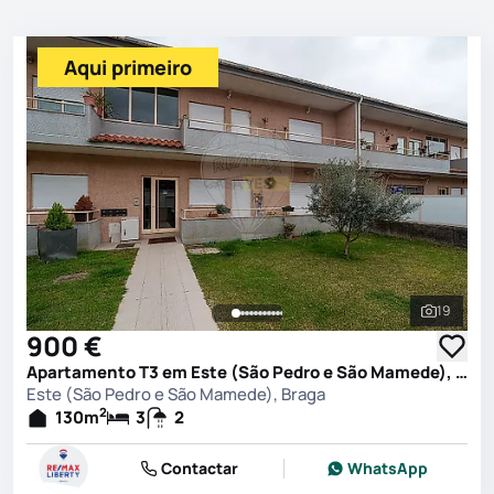
Aqui primeiro
19
Ver toda
900 €
Apartamento T3 em Este (São Pedro e São Mamede), Braga
Este (São Pedro e São Mamede), Braga
2
130
m
3
2
Contactar
WhatsApp