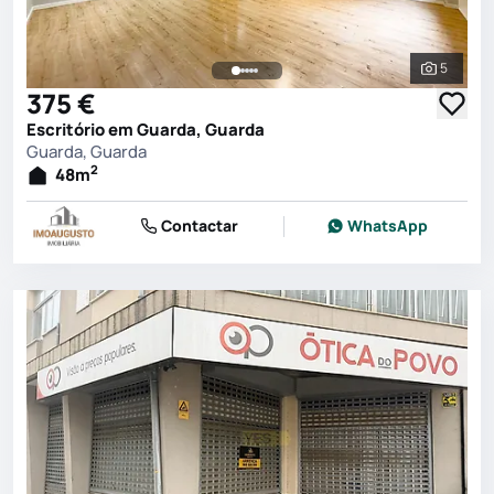
5
Ver toda
375 €
Escritório em Guarda, Guarda
Guarda, Guarda
2
48
m
Contactar
WhatsApp