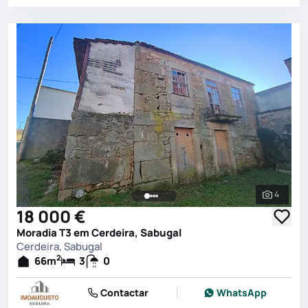
4
Ver toda
18 000 €
Moradia T3 em Cerdeira, Sabugal
Cerdeira, Sabugal
2
66
m
3
0
Contactar
WhatsApp