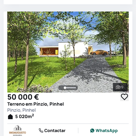
9
Ver toda
50 000 €
Terreno em Pínzio, Pinhel
Pínzio, Pinhel
2
5 020
m
Contactar
WhatsApp