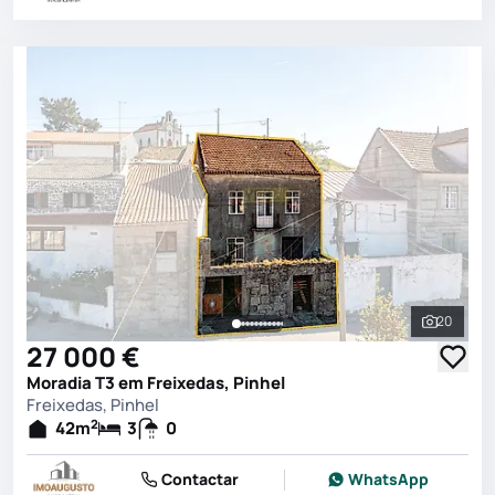
20
Ver toda
27 000 €
Moradia T3 em Freixedas, Pinhel
Freixedas, Pinhel
2
42
m
3
0
Contactar
WhatsApp