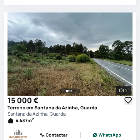
4
Ver toda
15 000 €
Terreno em Santana da Azinha, Guarda
Santana da Azinha, Guarda
2
4 437
m
Contactar
WhatsApp