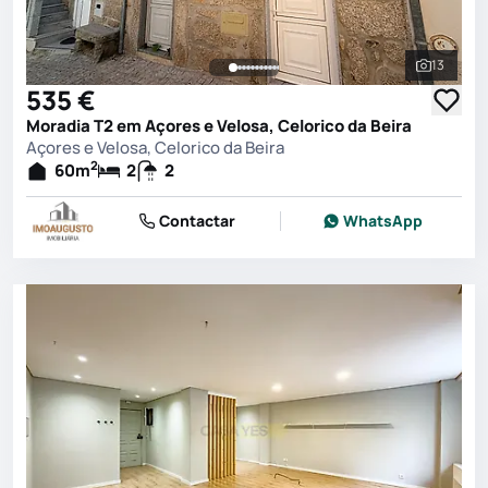
13
Ver toda
535 €
Moradia T2 em Açores e Velosa, Celorico da Beira
Açores e Velosa, Celorico da Beira
2
60
m
2
2
Contactar
WhatsApp