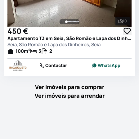
10
Ver toda
450 €
Apartamento T3 em Seia, São Romão e Lapa dos Dinheiros, Seia
Seia, São Romão e Lapa dos Dinheiros, Seia
2
100
m
3
2
Contactar
WhatsApp
Ver imóveis para comprar
Ver imóveis para arrendar