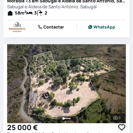
Moradia T3 em Sabugal e Aldeia de Santo António, Sabugal
Sabugal e Aldeia de Santo António, Sabugal
2
58
m
3
2
Contactar
WhatsApp
6
Ver toda
25 000 €