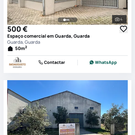
4
Ver toda
500 €
Espaço comercial em Guarda, Guarda
Guarda, Guarda
2
50
m
Contactar
WhatsApp