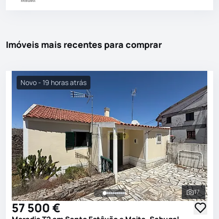
Imóveis mais recentes para comprar
Novo - 19 horas atrás
17
Ver toda
57 500 €