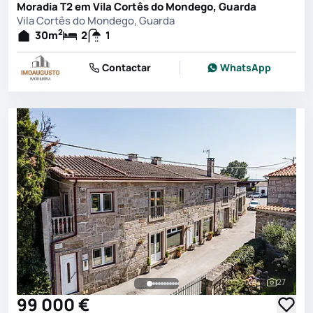
Moradia T2 em Vila Cortês do Mondego, Guarda
Vila Cortês do Mondego, Guarda
2
30
m
2
1
Contactar
WhatsApp
27
Ver toda
99 000 €