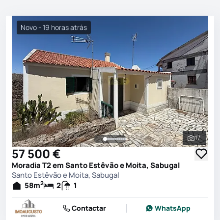
Novo - 19 horas atrás
17
Ver toda
57 500 €
Moradia T2 em Santo Estêvão e Moita, Sabugal
Santo Estêvão e Moita, Sabugal
2
58
m
2
1
Contactar
WhatsApp