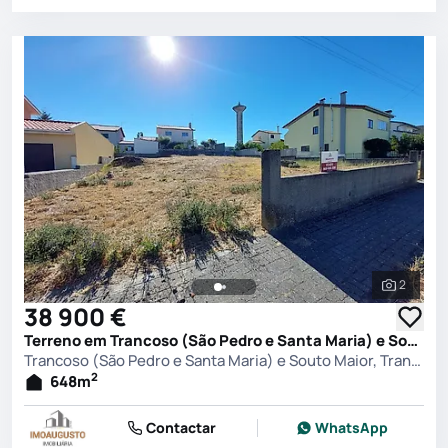
2
Ver toda
38 900 €
Terreno em Trancoso (São Pedro e Santa Maria) e Souto Maior, Trancoso
Trancoso (São Pedro e Santa Maria) e Souto Maior, Trancoso
2
648
m
Contactar
WhatsApp