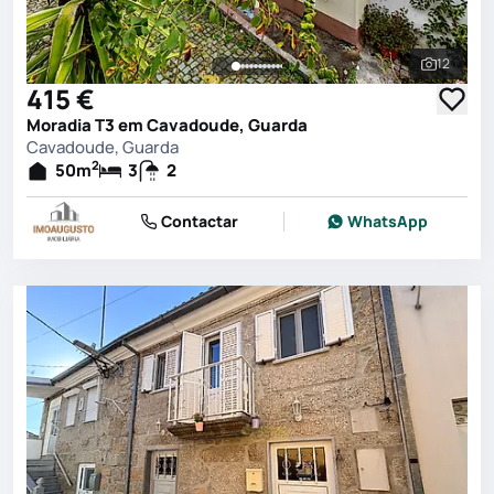
12
Ver toda
415 €
Moradia T3 em Cavadoude, Guarda
Cavadoude, Guarda
2
50
m
3
2
Contactar
WhatsApp