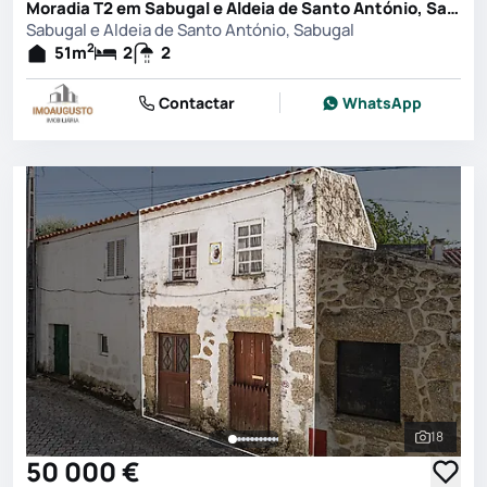
Moradia T2 em Sabugal e Aldeia de Santo António, Sabugal
Sabugal e Aldeia de Santo António, Sabugal
2
51
m
2
2
Contactar
WhatsApp
18
Ver toda
50 000 €