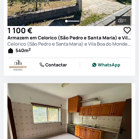
11
Ver toda
1 100 €
Armazem em Celorico (São Pedro e Santa Maria) e Vila Boa do Mondego, Celorico da Beira
Celorico (São Pedro e Santa Maria) e Vila Boa do Mondego, Celorico da Beira
2
540
m
Contactar
WhatsApp