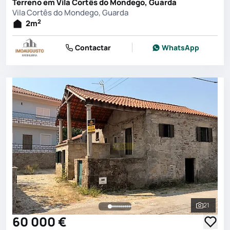
Terreno em Vila Cortês do Mondego, Guarda
Vila Cortês do Mondego, Guarda
2
2
m
Contactar
WhatsApp
21
Ver toda
60 000 €