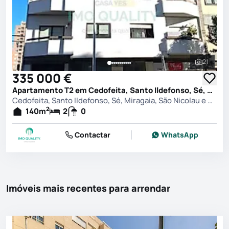
21
Ver toda
335 000 €
Apartamento T2 em Cedofeita, Santo Ildefonso, Sé, Miragaia, São Nicolau e Vitória, Porto
Cedofeita, Santo Ildefonso, Sé, Miragaia, São Nicolau e Vitória, Porto
2
140
m
2
0
Contactar
WhatsApp
Imóveis mais recentes para arrendar