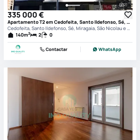
21
Ver toda
335 000 €
Apartamento T2 em Cedofeita, Santo Ildefonso, Sé, Miragaia, São Nicolau e Vitória, Porto
Cedofeita, Santo Ildefonso, Sé, Miragaia, São Nicolau e Vitória, Porto
2
140
m
2
0
Contactar
WhatsApp