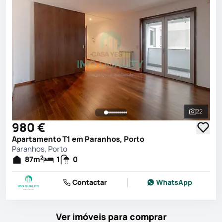
22
Ver toda
980 €
Apartamento T1 em Paranhos, Porto
Paranhos, Porto
2
87
m
1
0
Contactar
WhatsApp
Ver imóveis para comprar