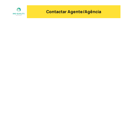
Contactar Agente/Agência
Enviar mensagem
Logo
Ir para a homepage