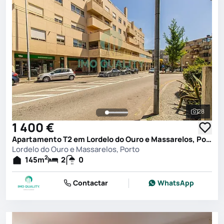
28
Ver toda
1 400 €
Apartamento T2 em Lordelo do Ouro e Massarelos, Porto
Lordelo do Ouro e Massarelos, Porto
2
145
m
2
0
Contactar
WhatsApp