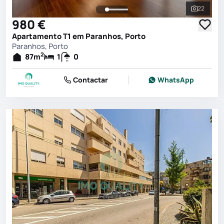
22
Ver toda
980 €
Apartamento T1 em Paranhos, Porto
Paranhos, Porto
2
87
m
1
0
Contactar
WhatsApp