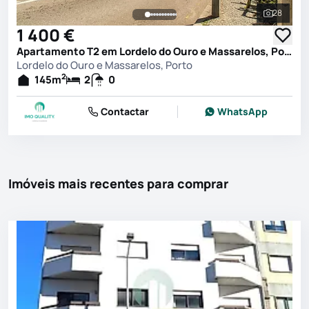
28
Ver toda
1 400 €
Apartamento T2 em Lordelo do Ouro e Massarelos, Porto
Lordelo do Ouro e Massarelos, Porto
2
145
m
2
0
Contactar
WhatsApp
Imóveis mais recentes para comprar