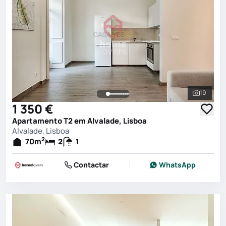
19
Ver toda
1 350 €
Apartamento T2 em Alvalade, Lisboa
Alvalade, Lisboa
2
70
m
2
1
Contactar
WhatsApp