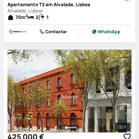
Apartamento T2 em Alvalade, Lisboa
Alvalade, Lisboa
2
70
m
2
1
Contactar
WhatsApp
8
Ver toda
425 000 €