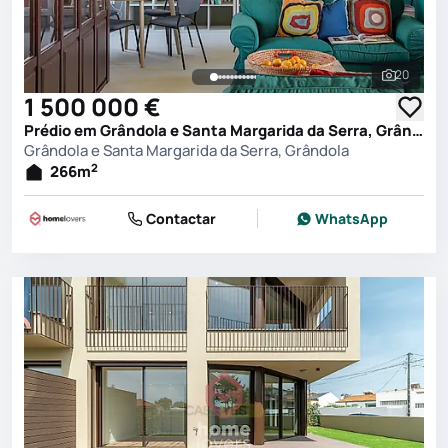
20
Ver toda
1 500 000 €
Prédio em Grândola e Santa Margarida da Serra, Grândola
Grândola e Santa Margarida da Serra, Grândola
2
266
m
Contactar
WhatsApp