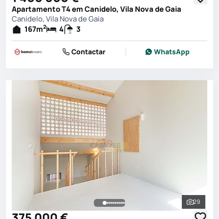
Apartamento T4 em Canidelo, Vila Nova de Gaia
Canidelo, Vila Nova de Gaia
2
167
m
4
3
Contactar
WhatsApp
29
Ver toda
375 000 €