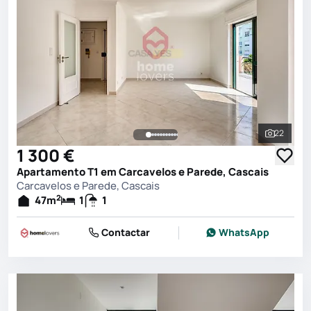
22
Ver toda
1 300 €
Apartamento T1 em Carcavelos e Parede, Cascais
Carcavelos e Parede, Cascais
2
47
m
1
1
Contactar
WhatsApp