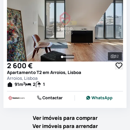
32
Ver toda
2 600 €
Apartamento T2 em Arroios, Lisboa
Arroios, Lisboa
2
91
m
2
1
Contactar
WhatsApp
Ver imóveis para comprar
Ver imóveis para arrendar