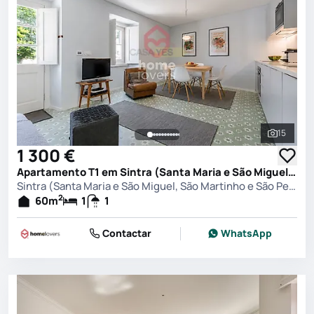
15
Ver toda
1 300 €
Apartamento T1 em Sintra (Santa Maria e São Miguel, São Martinho e São Pedro de Penaferrim), Sintra
Sintra (Santa Maria e São Miguel, São Martinho e São Pedro de Penaferrim), Sintra
2
60
m
1
1
Contactar
WhatsApp