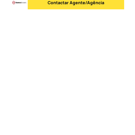
Contactar Agente/Agência
Enviar mensagem
Logo
Ir para a homepage