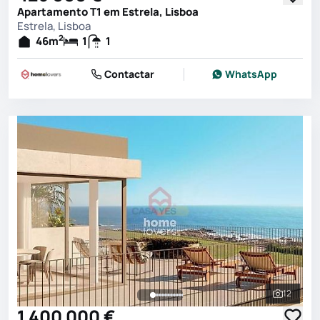
Apartamento T1 em Estrela, Lisboa
Estrela, Lisboa
2
46
m
1
1
Contactar
WhatsApp
12
Ver toda
1 400 000 €