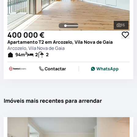
16
Ver toda
400 000 €
Apartamento T2 em Arcozelo, Vila Nova de Gaia
Arcozelo, Vila Nova de Gaia
2
94
m
2
2
Contactar
WhatsApp
Imóveis mais recentes para arrendar