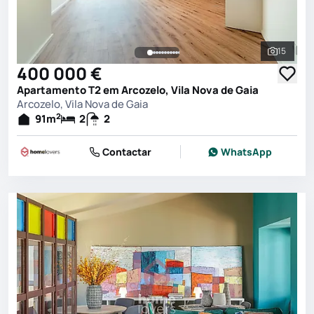
15
Ver toda
400 000 €
Apartamento T2 em Arcozelo, Vila Nova de Gaia
Arcozelo, Vila Nova de Gaia
2
91
m
2
2
Contactar
WhatsApp