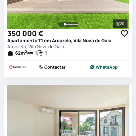
20
Ver toda
350 000 €
Apartamento T1 em Arcozelo, Vila Nova de Gaia
Arcozelo, Vila Nova de Gaia
2
62
m
1
1
Contactar
WhatsApp