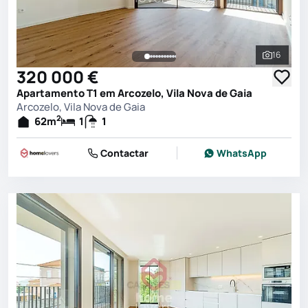
16
Ver toda
320 000 €
Apartamento T1 em Arcozelo, Vila Nova de Gaia
Arcozelo, Vila Nova de Gaia
2
62
m
1
1
Contactar
WhatsApp