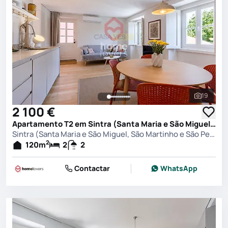
19
Ver toda
2 100 €
Apartamento T2 em Sintra (Santa Maria e São Miguel, São Martinho e São Pedro de Penaferrim), Sintra
Sintra (Santa Maria e São Miguel, São Martinho e São Pedro de Penaferrim), Sintra
2
120
m
2
2
Contactar
WhatsApp