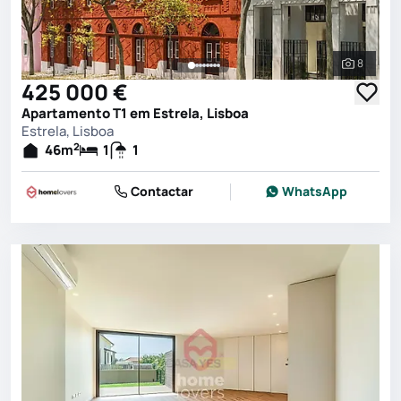
8
Ver toda
425 000 €
Apartamento T1 em Estrela, Lisboa
Estrela, Lisboa
2
46
m
1
1
Contactar
WhatsApp