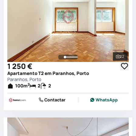
22
Ver toda
1 250 €
Apartamento T2 em Paranhos, Porto
Paranhos, Porto
2
100
m
2
2
Contactar
WhatsApp