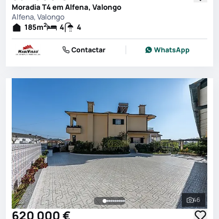
Moradia T4 em Alfena, Valongo
Alfena, Valongo
2
185
m
4
4
Contactar
WhatsApp
46
Ver toda
620 000 €