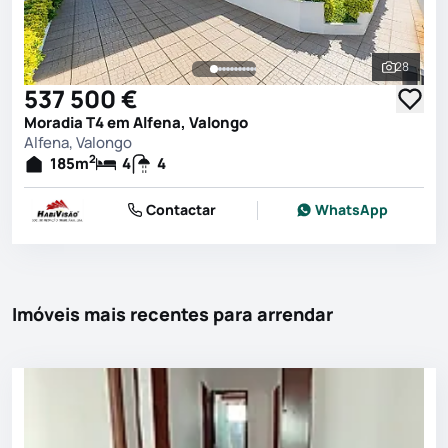
28
Ver toda
537 500 €
Moradia T4 em Alfena, Valongo
Alfena, Valongo
2
185
m
4
4
Contactar
WhatsApp
Imóveis mais recentes para arrendar