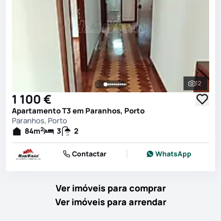
12
Ver toda
1 100 €
Apartamento T3 em Paranhos, Porto
Paranhos, Porto
2
84
m
3
2
Contactar
WhatsApp
Ver imóveis para comprar
Ver imóveis para arrendar