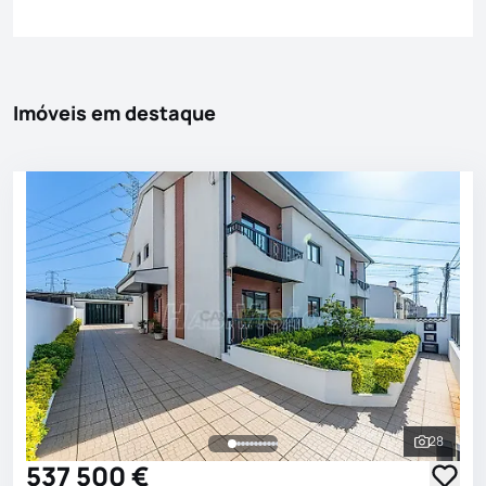
Imóveis em destaque
28
Ver toda
537 500 €