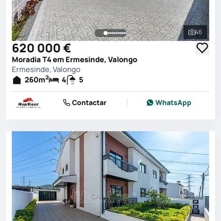
46
Ver toda
620 000 €
Moradia T4 em Ermesinde, Valongo
Ermesinde, Valongo
2
260
m
4
5
Contactar
WhatsApp