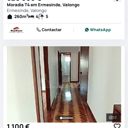
Moradia T4 em Ermesinde, Valongo
Ermesinde, Valongo
2
260
m
4
5
Contactar
WhatsApp
12
Ver toda
1 100 €