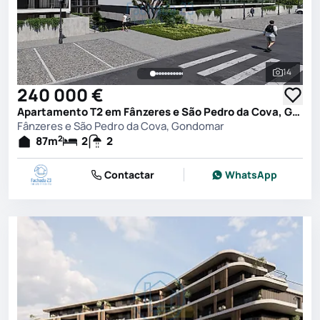
14
Ver toda
240 000 €
Apartamento T2 em Fânzeres e São Pedro da Cova, Gondomar
Fânzeres e São Pedro da Cova, Gondomar
2
87
m
2
2
Contactar
WhatsApp