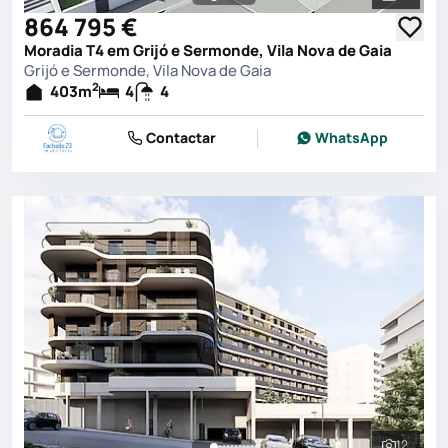
Ver toda
864 795 €
Moradia T4 em Grijó e Sermonde, Vila Nova de Gaia
Grijó e Sermonde, Vila Nova de Gaia
2
403
m
4
4
Contactar
WhatsApp
12