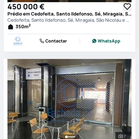
450 000 €
Prédio em Cedofeita, Santo Ildefonso, Sé, Miragaia, São Nicolau e Vitória, Porto
Cedofeita, Santo Ildefonso, Sé, Miragaia, São Nicolau e Vitória, Porto
2
350
m
Contactar
WhatsApp
7
Ver toda