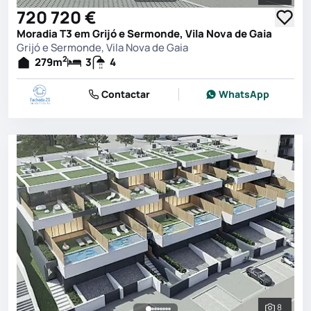
Ver toda
720 720 €
Moradia T3 em Grijó e Sermonde, Vila Nova de Gaia
Grijó e Sermonde, Vila Nova de Gaia
2
279
m
3
4
Contactar
WhatsApp
8