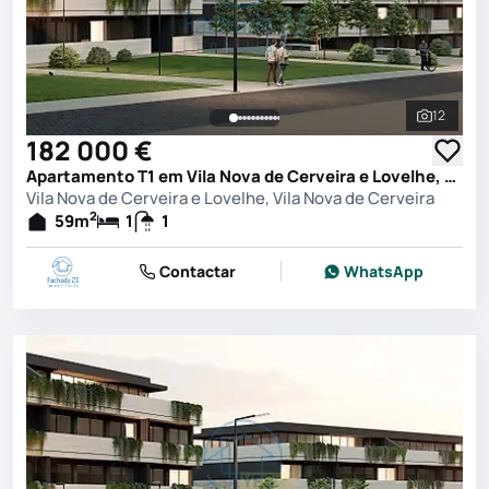
12
Ver toda
182 000 €
Apartamento T1 em Vila Nova de Cerveira e Lovelhe, Vila Nova de Cerveira
Vila Nova de Cerveira e Lovelhe, Vila Nova de Cerveira
2
59
m
1
1
Contactar
WhatsApp