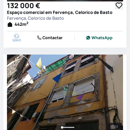
132 000 €
Espaço comercial em Fervença, Celorico de Basto
Fervença, Celorico de Basto
2
442
m
Contactar
WhatsApp
11
Ver toda