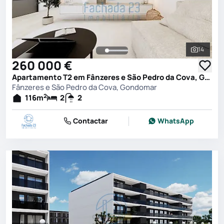
14
Ver toda
260 000 €
Apartamento T2 em Fânzeres e São Pedro da Cova, Gondomar
Fânzeres e São Pedro da Cova, Gondomar
2
116
m
2
2
Contactar
WhatsApp