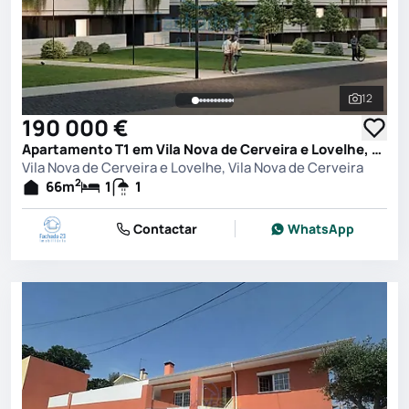
12
Ver toda
190 000 €
Apartamento T1 em Vila Nova de Cerveira e Lovelhe, Vila Nova de Cerveira
Vila Nova de Cerveira e Lovelhe, Vila Nova de Cerveira
2
66
m
1
1
Contactar
WhatsApp