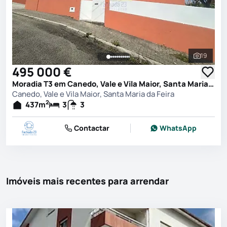
19
Ver toda
495 000 €
Moradia T3 em Canedo, Vale e Vila Maior, Santa Maria da Feira
Canedo, Vale e Vila Maior, Santa Maria da Feira
2
437
m
3
3
Contactar
WhatsApp
Imóveis mais recentes para arrendar