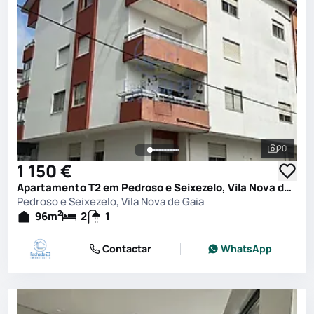
20
Ver toda
1 150 €
Apartamento T2 em Pedroso e Seixezelo, Vila Nova de Gaia
Pedroso e Seixezelo, Vila Nova de Gaia
2
96
m
2
1
Contactar
WhatsApp