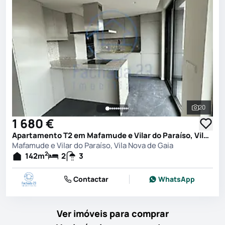
20
Ver toda
1 680 €
Apartamento T2 em Mafamude e Vilar do Paraíso, Vila Nova de Gaia
Mafamude e Vilar do Paraíso, Vila Nova de Gaia
2
142
m
2
3
Contactar
WhatsApp
Ver imóveis para comprar