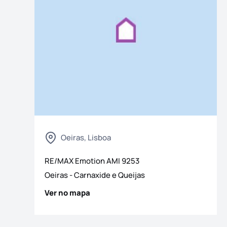
Oeiras, Lisboa
 fotografias
RE/MAX Emotion
AMI
9253
Oeiras
-
Carnaxide e Queijas
Ver no mapa