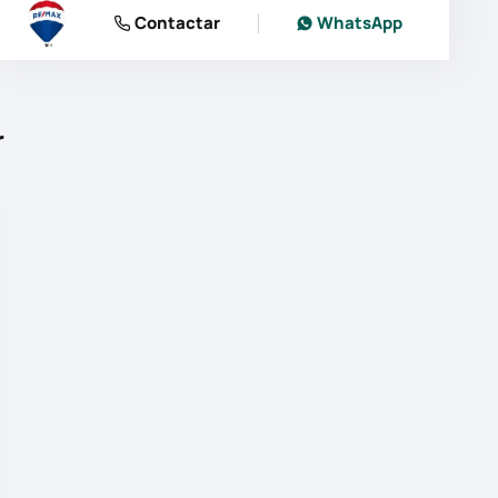
Contactar
WhatsApp
r
 as fotografias