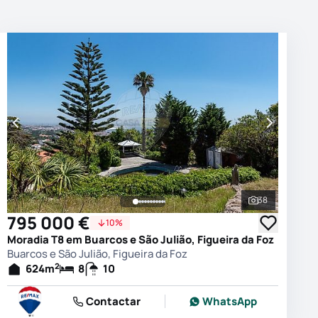
38
 as fotografias
Ver todas as
795 000 €
10%
Moradia T8 em Buarcos e São Julião, Figueira da Foz
Buarcos e São Julião, Figueira da Foz
2
624
m
8
10
Contactar
WhatsApp