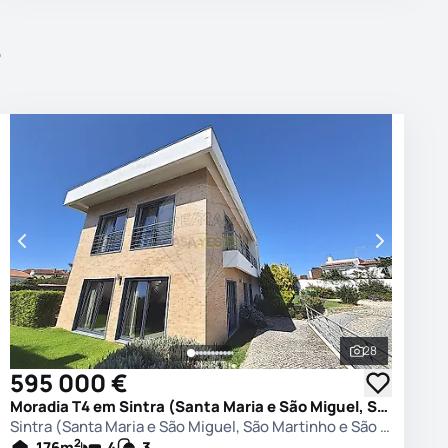
r
28
 as fotografias
Ver todas as
595 000 €
Moradia T4 em Sintra (Santa Maria e São Miguel, São Martinho e São Pedro de Penaferrim), Sintra
Sintra (Santa Maria e São Miguel, São Martinho e São Pedro de Penaferrim), Sintra
2
176
m
4
3