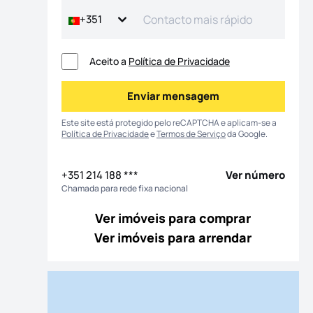
+351
Aceito a
Política de Privacidade
Enviar mensagem
Enviar mensagem
Este site está protegido pelo reCAPTCHA e aplicam-se a
Política de Privacidade
e
Termos de Serviço
da Google.
+351 214 188 ***
Ver número
Chamada para rede fixa nacional
 fotografias
Ver imóveis para comprar
Ver imóveis para arrendar