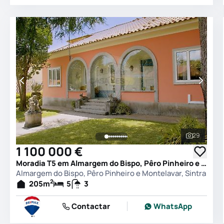
29
Ver todas
1 100 000 €
Moradia T5 em Almargem do Bispo, Pêro Pinheiro e Montelavar, Sintra
Almargem do Bispo, Pêro Pinheiro e Montelavar, Sintra
2
205
m
5
3
Contactar
WhatsApp