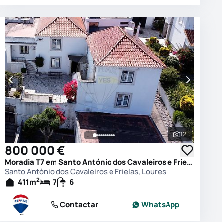
12
 as fotografias
Ver todas as
800 000 €
Moradia T7 em Santo António dos Cavaleiros e Frielas, Loures
Santo António dos Cavaleiros e Frielas, Loures
2
411
m
7
6
Contactar
WhatsApp