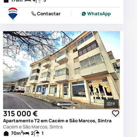
Contactar
WhatsApp
18
 as fotografias
Ver todas as
315 000 €
Apartamento T2 em Cacém e São Marcos, Sintra
Cacém e São Marcos, Sintra
2
70
m
2
1