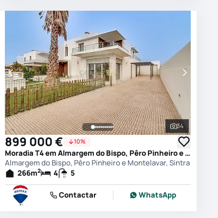
34
 as fotografias
Ver todas as
899 000 €
10%
Moradia T4 em Almargem do Bispo, Pêro Pinheiro e Montelavar, Sintra
Almargem do Bispo, Pêro Pinheiro e Montelavar, Sintra
2
266
m
4
5
Contactar
WhatsApp