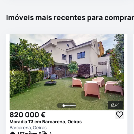
Imóveis mais recentes para compra
49
Ver todas
820 000 €
Moradia T3 em Barcarena, Oeiras
Barcarena, Oeiras
2
137
m
3
4