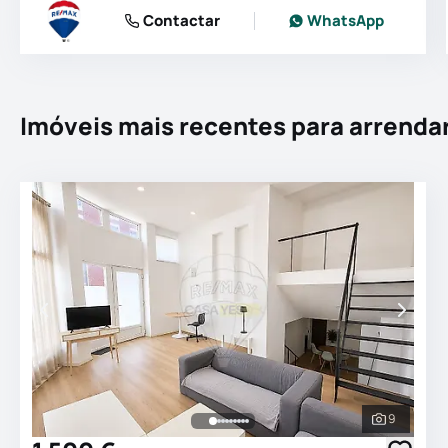
Contactar
WhatsApp
Imóveis mais recentes para arrenda
9
Ver todas