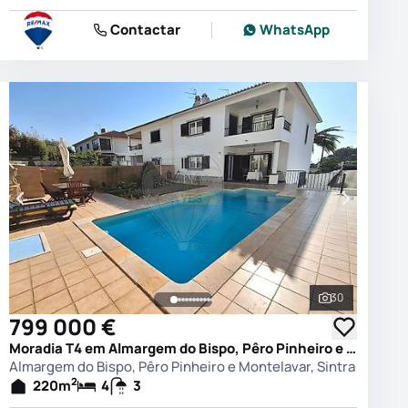
Contactar
WhatsApp
30
 as fotografias
Ver todas as
799 000 €
Moradia T4 em Almargem do Bispo, Pêro Pinheiro e Montelavar, Sintra
Almargem do Bispo, Pêro Pinheiro e Montelavar, Sintra
2
220
m
4
3