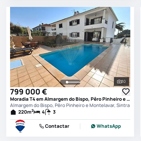
30
Ver todas
799 000 €
Moradia T4 em Almargem do Bispo, Pêro Pinheiro e Montelavar, Sintra
Almargem do Bispo, Pêro Pinheiro e Montelavar, Sintra
2
220
m
4
3
Contactar
WhatsApp