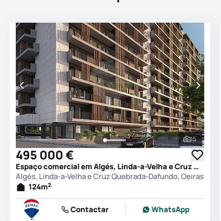
15
Ver todas
495 000 €
Espaço comercial em Algés, Linda-a-Velha e Cruz Quebrada-Dafundo, Oeiras
Algés, Linda-a-Velha e Cruz Quebrada-Dafundo, Oeiras
2
124
m
Contactar
WhatsApp