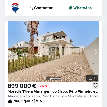
Contactar
WhatsApp
34
Ver todas
899 000 €
10%
Moradia T4 em Almargem do Bispo, Pêro Pinheiro e Montelavar, Sintra
Almargem do Bispo, Pêro Pinheiro e Montelavar, Sintra
2
266
m
4
5