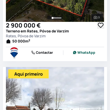
9
Ver toda
2 900 000 €
Terreno em Rates, Póvoa de Varzim
Rates, Póvoa de Varzim
2
50 000
m
Contactar
WhatsApp
Aqui primeiro