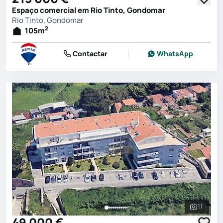
Espaço comercial em Rio Tinto, Gondomar
Rio Tinto, Gondomar
2
105
m
Contactar
WhatsApp
11
Ver toda
49 000 €