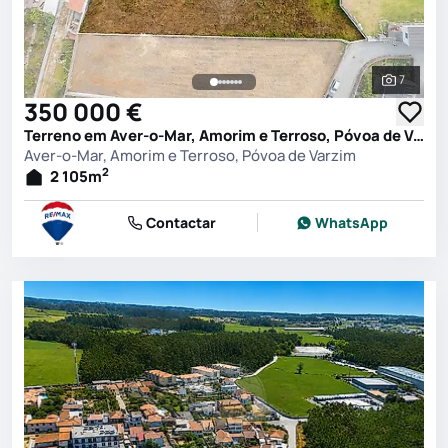
7
Ver toda
350 000 €
Terreno em Aver-o-Mar, Amorim e Terroso, Póvoa de Varzim
Aver-o-Mar, Amorim e Terroso, Póvoa de Varzim
2
2 105
m
Contactar
WhatsApp