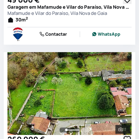
Garagem em Mafamude e Vilar do Paraíso, Vila Nova de Gaia
Mafamude e Vilar do Paraíso, Vila Nova de Gaia
2
30
m
Contactar
WhatsApp
11
Ver toda