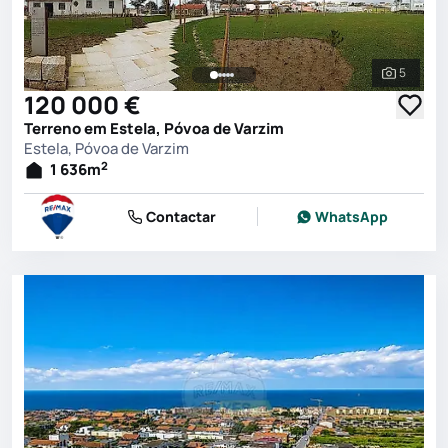
5
Ver toda
120 000 €
Terreno em Estela, Póvoa de Varzim
Estela, Póvoa de Varzim
2
1 636
m
Contactar
WhatsApp