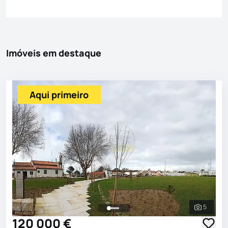
Imóveis em destaque
Aqui primeiro
5
Ver toda
120 000 €