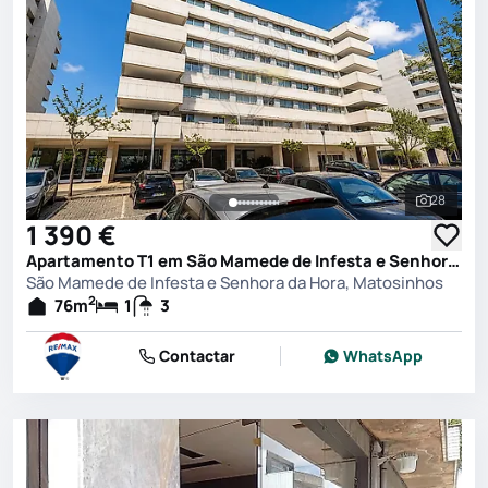
28
Ver toda
1 390 €
Apartamento T1 em São Mamede de Infesta e Senhora da Hora, Matosinhos
São Mamede de Infesta e Senhora da Hora, Matosinhos
2
76
m
1
3
Contactar
WhatsApp