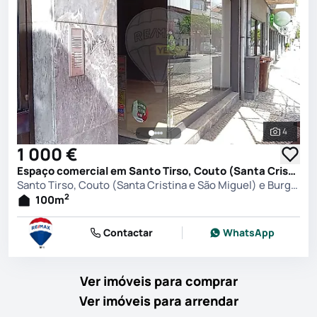
4
Ver toda
1 000 €
Espaço comercial em Santo Tirso, Couto (Santa Cristina e São Miguel) e Burgães, Santo Tirso
Santo Tirso, Couto (Santa Cristina e São Miguel) e Burgães, Santo Tirso
2
100
m
Contactar
WhatsApp
Ver imóveis para comprar
Ver imóveis para arrendar