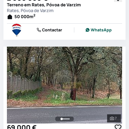
Terreno em Rates, Póvoa de Varzim
Rates, Póvoa de Varzim
2
50 000
m
Contactar
WhatsApp
7
Ver toda
69 000 €