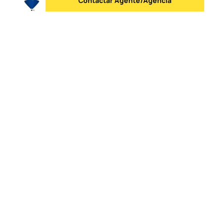
Contactar Agente/Agência
Enviar mensagem
Logo
Ir para a homepage
Lista de Agências
Contactos