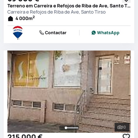
Terreno em Carreira e Refojos de Riba de Ave, Santo Tirso
Carreira e Refojos de Riba de Ave, Santo Tirso
2
4 000
m
Contactar
WhatsApp
10
Ver toda
215 000 €