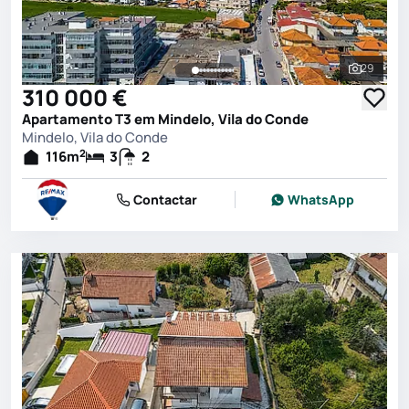
29
Ver toda
310 000 €
Apartamento T3 em Mindelo, Vila do Conde
Mindelo, Vila do Conde
2
116
m
3
2
Contactar
WhatsApp