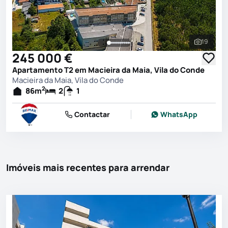
19
Ver toda
245 000 €
Apartamento T2 em Macieira da Maia, Vila do Conde
Macieira da Maia, Vila do Conde
2
86
m
2
1
Contactar
WhatsApp
Imóveis mais recentes para arrendar