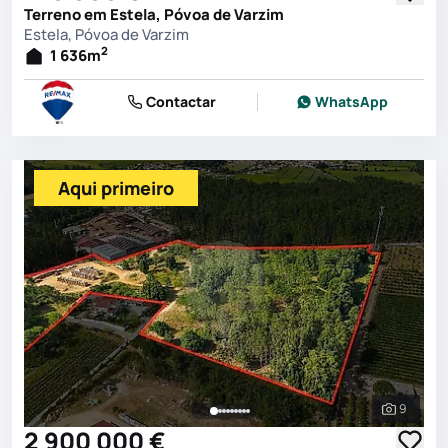
Terreno em Estela, Póvoa de Varzim
Estela, Póvoa de Varzim
2
1 636
m
Contactar
WhatsApp
Aqui primeiro
9
Ver toda
2 900 000 €