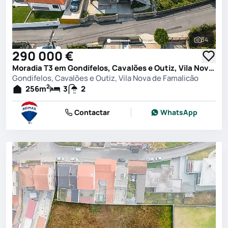
34
Ver toda
290 000 €
Moradia T3 em Gondifelos, Cavalões e Outiz, Vila Nova de Famalicão
Gondifelos, Cavalões e Outiz, Vila Nova de Famalicão
2
256
m
3
2
Contactar
WhatsApp